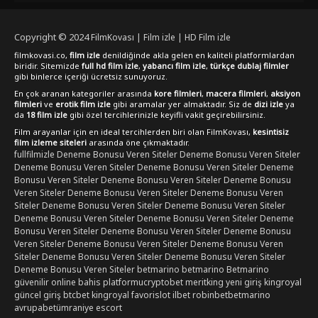
kesintisiz ve full hd kalitesinde izlemek için FilmKovası sitesini
ziyaret etmeyi unutmayın.
Copyright © 2024
FilmKovası | Film izle | HD Film izle
filmkovasi.co,
film izle
denildiğinde akla gelen en kaliteli platformlardan
biridir. Sitemizde
full hd film izle
,
yabancı film izle
,
türkçe dublaj filmler
gibi binlerce içeriği ücretsiz sunuyoruz.
En çok aranan kategoriler arasında
kore filmleri
,
macera filmleri
,
aksiyon
filmleri
ve
erotik film izle
gibi aramalar yer almaktadır. Siz de
dizi izle
ya
da
18 film izle
gibi özel tercihlerinizle keyifli vakit geçirebilirsiniz.
Film arayanlar için en ideal tercihlerden biri olan FilmKovası,
kesintisiz
film izleme siteleri
arasında öne çıkmaktadır.
fullfilmizle
Deneme Bonusu Veren Siteler
Deneme Bonusu Veren Siteler
Deneme Bonusu Veren Siteler
Deneme Bonusu Veren Siteler
Deneme
Bonusu Veren Siteler
Deneme Bonusu Veren Siteler
Deneme Bonusu
Veren Siteler
Deneme Bonusu Veren Siteler
Deneme Bonusu Veren
Siteler
Deneme Bonusu Veren Siteler
Deneme Bonusu Veren Siteler
Deneme Bonusu Veren Siteler
Deneme Bonusu Veren Siteler
Deneme
Bonusu Veren Siteler
Deneme Bonusu Veren Siteler
Deneme Bonusu
Veren Siteler
Deneme Bonusu Veren Siteler
Deneme Bonusu Veren
Siteler
Deneme Bonusu Veren Siteler
Deneme Bonusu Veren Siteler
Deneme Bonusu Veren Siteler
betmarino
betmarino
Betmarino
güvenilir online bahis platformu
cryptobet
meritking yeni giriş
kingroyal
güncel giriş
btcbet
kingroyal
favorislot
ilbet
robinbet
betmarino
avrupabet
ümraniye escort