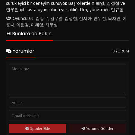
sürükleyici bir deneyim sunuyor. Başrollerde 이혜영, 김성철 ve
연우진 gibi usta oyuncuların yer aldığı film, yönetmen 민규동
tarafından ustaca yönetilmiştir.Ana hikaye, gizemli bir olayı
Oyuncular:
김강우
김무열
김성철
신시아
연우진
옥자연
이
,
,
,
,
,
,
çözmeye çalışan dedektiflerin yaşadığı olayları konu alır.
용녀
이현걸
이혜영
최무성
,
,
,
Başrollerdeki karakterler, karmaşık ilişkiler ve kişisel
Bunlara da Bakın
çatışmalarla dolu bir maceraya atılır. İzleyiciler, karakterlerin
derinlikli gelişimleri ve beklenmedik dönemeçlerle dolu hikaye
akışıyla kendilerini filmun içinde bulacaklar.'파과 (2025)' filmi,
Yorumlar
0 YORUM
sürükleyici atmosferi, etkileyici görsel efektleri ve güçlü
performanslarıyla dikkat çekiyor. Aksiyon sahneleri adrenalin
dolu, dramatik anlar duygusal bir derinlik sunarken gizem
unsurları da merakı canlı tutuyor. Film, seyircileri
başlangıcından itibaren ekran başına kilitleyen etkileyici bir
yapıya sahip.Bu filmi izlemek, aksiyon ve gizem dolu bir
maceraya atılmak isteyen izleyiciler için kaçırılmayacak bir
fırsat. '파과 (2025)', film izleme deneyimini bir üst seviyeye
taşıyan etkileyici bir yapım. Türkçe dublaj veya altyazı
seçenekleriyle FilmKovası sitesinde online olarak full izleme
imkanı bulabilirsiniz.'파과 (2025)' filmi, aksiyon, dram ve gizem
türlerini ustaca harmanlayarak seyircilere unutulmaz bir
Spoiler Ekle
Yorumu Gönder
deneyim sunuyor. İzleyicileri ekran başına kilitleyen bu filmi