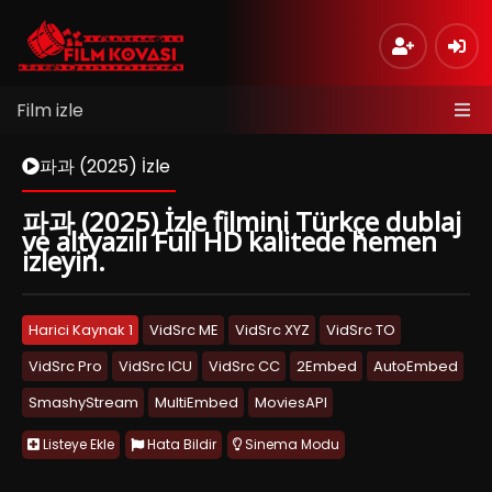
Film izle
파과 (2025) İzle
파과 (2025) İzle filmini Türkçe dublaj
ve altyazılı Full HD kalitede hemen
izleyin.
Harici Kaynak 1
VidSrc ME
VidSrc XYZ
VidSrc TO
VidSrc Pro
VidSrc ICU
VidSrc CC
2Embed
AutoEmbed
SmashyStream
MultiEmbed
MoviesAPI
Listeye Ekle
Hata Bildir
Sinema Modu