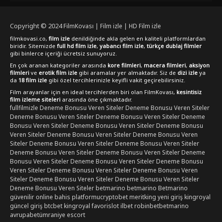
bulabilirsiniz. Bu heyecan verici animasyon filmi, izleyicilere
unutulmaz bir deneyim sunmak için sizi bekliyor. Film izlemeyi
sevenler için kesinlikle kaçırılmayacak bir yapım!
Copyright © 2024
FilmKovası | Film izle | HD Film izle
filmkovasi.co,
film izle
denildiğinde akla gelen en kaliteli platformlardan
biridir. Sitemizde
full hd film izle
,
yabancı film izle
,
türkçe dublaj filmler
gibi binlerce içeriği ücretsiz sunuyoruz.
En çok aranan kategoriler arasında
kore filmleri
,
macera filmleri
,
aksiyon
filmleri
ve
erotik film izle
gibi aramalar yer almaktadır. Siz de
dizi izle
ya
da
18 film izle
gibi özel tercihlerinizle keyifli vakit geçirebilirsiniz.
Film arayanlar için en ideal tercihlerden biri olan FilmKovası,
kesintisiz
film izleme siteleri
arasında öne çıkmaktadır.
fullfilmizle
Deneme Bonusu Veren Siteler
Deneme Bonusu Veren Siteler
Deneme Bonusu Veren Siteler
Deneme Bonusu Veren Siteler
Deneme
Bonusu Veren Siteler
Deneme Bonusu Veren Siteler
Deneme Bonusu
Veren Siteler
Deneme Bonusu Veren Siteler
Deneme Bonusu Veren
Siteler
Deneme Bonusu Veren Siteler
Deneme Bonusu Veren Siteler
Deneme Bonusu Veren Siteler
Deneme Bonusu Veren Siteler
Deneme
Bonusu Veren Siteler
Deneme Bonusu Veren Siteler
Deneme Bonusu
Veren Siteler
Deneme Bonusu Veren Siteler
Deneme Bonusu Veren
Siteler
Deneme Bonusu Veren Siteler
Deneme Bonusu Veren Siteler
Deneme Bonusu Veren Siteler
betmarino
betmarino
Betmarino
güvenilir online bahis platformu
cryptobet
meritking yeni giriş
kingroyal
güncel giriş
btcbet
kingroyal
favorislot
ilbet
robinbet
betmarino
avrupabet
ümraniye escort