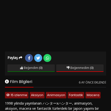
Paylaş
Beğendim
(0)
Beğenmedim
(0)
Film Bilgileri
6 AY ÖNCE EKLENDI
15 izlenme
Aksiyon
Animasyon
Fantastik
Macera
1998 yılında yayınlanan ハンターxハンター, animasyon,
aksiyon, macera ve fantastik türlerdeki bir Japon yapımı bir