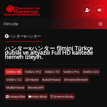
Film izle
ハンターxハンター
ハンターxハンター filmini Türkçe
dublaj ve altyazılı Full HD kalitede
hemen izleyin.
VidSrc ME
VidSrc XYZ
VidSrc TO
VidSrc Pro
VidSrc ICU
VidSrc CC
2Embed
AutoEmbed
SmashyStream
MultiEmbed
MoviesAPI
Listeye Ekle
Hata Bildir
Sinema Modu