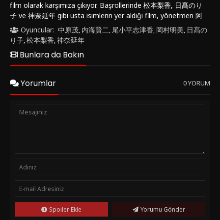
film olarak karşımıza çıkıyor. Başrollerinde 松本梨香, 日髙のり
子 ve 神奈延年 gibi usta isimlerin yer aldığı film, yönetmen 阿
部記之 imzası taşıyor.ハンターxハンター, genel olarak
Oyuncular:
中原茂
内海賢二
尾小平志津香
岡村明美
日髙の
,
,
,
,
izleyicilere heyecan dolu bir macerayı sunuyor. Film, ana
り子
松本梨香
神奈延年
,
,
karakter Gon Freecss'in babasının izinden giderek Hunter
Bunlara da Bakın
olma yolundaki macerasını anlatıyor. Gon, babasının efsanevi
bir Hunter olduğunu öğrenir ve kendisi de bu yolu izlemeye
karar verir. Yolda karşılaştığı zorluklar, dostluklar ve sıra dışı
Yorumlar
0 YORUM
varlıklarla dolu bir dünyada, Gon'un cesareti ve kararlılığı test
edilir.ハンターxハンター'ın öne çıkan özellikleri arasında
etkileyici animasyonları, akıcı hikayesi ve karakter derinliği yer
alıyor. Film, seyircilere sürükleyici bir fantastik dünyada
unutulmaz bir serüven sunuyor. Karakterlerin gelişimi ve
aralarındaki ilişkilerin işlenişi, izleyiciyi hikayenin içine çekmeyi
başarıyor.Bu filmi izlemeye değer kılan faktörlerden biri,
sadece aksiyon ve macera unsurlarının ötesine geçerek
karakter odaklı bir yaklaşım sunmasıdır. ハンターxハンター,
izleyicilere duygusal bir bağ kurmalarını sağlayacak derinlikte
karakterleri ve dolu dolu işlenmiş bir dünya sunuyor.Eğer ハン
ターxハンター'i izlemek isterseniz, Türkçe altyazılı veya
Spoiler Ekle
Yorumu Gönder
Türkçe dublaj seçenekleriyle "FilmKovası" sitesinde