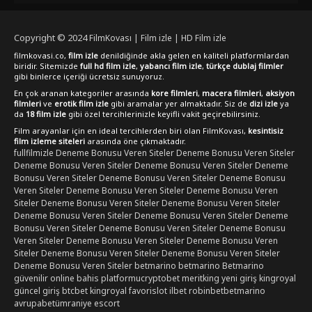
Copyright © 2024
FilmKovası | Film izle | HD Film izle
filmkovasi.co,
film izle
denildiğinde akla gelen en kaliteli platformlardan
biridir. Sitemizde
full hd film izle
,
yabancı film izle
,
türkçe dublaj filmler
gibi binlerce içeriği ücretsiz sunuyoruz.
En çok aranan kategoriler arasında
kore filmleri
,
macera filmleri
,
aksiyon
filmleri
ve
erotik film izle
gibi aramalar yer almaktadır. Siz de
dizi izle
ya
da
18 film izle
gibi özel tercihlerinizle keyifli vakit geçirebilirsiniz.
Film arayanlar için en ideal tercihlerden biri olan FilmKovası,
kesintisiz
film izleme siteleri
arasında öne çıkmaktadır.
fullfilmizle
Deneme Bonusu Veren Siteler
Deneme Bonusu Veren Siteler
Deneme Bonusu Veren Siteler
Deneme Bonusu Veren Siteler
Deneme
Bonusu Veren Siteler
Deneme Bonusu Veren Siteler
Deneme Bonusu
Veren Siteler
Deneme Bonusu Veren Siteler
Deneme Bonusu Veren
Siteler
Deneme Bonusu Veren Siteler
Deneme Bonusu Veren Siteler
Deneme Bonusu Veren Siteler
Deneme Bonusu Veren Siteler
Deneme
Bonusu Veren Siteler
Deneme Bonusu Veren Siteler
Deneme Bonusu
Veren Siteler
Deneme Bonusu Veren Siteler
Deneme Bonusu Veren
Siteler
Deneme Bonusu Veren Siteler
Deneme Bonusu Veren Siteler
Deneme Bonusu Veren Siteler
betmarino
betmarino
Betmarino
güvenilir online bahis platformu
cryptobet
meritking yeni giriş
kingroyal
güncel giriş
btcbet
kingroyal
favorislot
ilbet
robinbet
betmarino
avrupabet
ümraniye escort