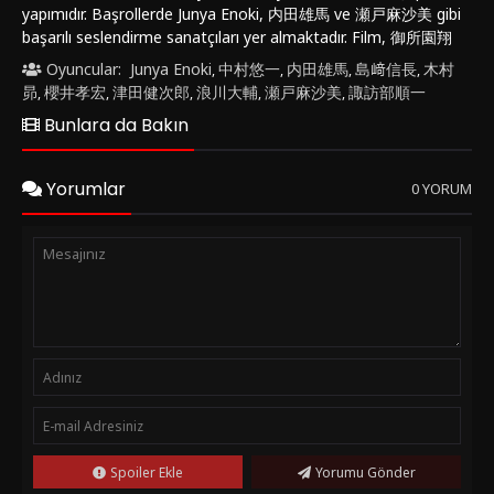
yapımıdır. Başrollerde Junya Enoki, 内田雄馬 ve 瀬戸麻沙美 gibi
başarılı seslendirme sanatçıları yer almaktadır. Film, 御所園翔
太 tarafından yönetilmiştir.渋谷事変 特別編集版」×「死滅回游
Oyuncular:
Junya Enoki
中村悠一
内田雄馬
島﨑信長
木村
,
,
,
,
先行上映” adındaki bu özel versiyon, "呪術廻戦" serisinin
昴
櫻井孝宏
津田健次郎
浪川大輔
瀬戸麻沙美
諏訪部順一
,
,
,
,
,
hayranlarını heyecanlandırmaya hazırlanıyor. Ana hikaye,
Bunlara da Bakın
lanetlerle savaşan ve doğaüstü güçlere sahip genç bir grup
karakter etrafında dönüyor. Karakterler arasındaki derin
ilişkiler, karanlık atmosfer ve muhteşem aksiyon sahneleri
Yorumlar
0 YORUM
filmi benzersiz kılan unsurlardan sadece birkaçı.劇場版 呪術廻
戦「渋谷事変 特別編集版」×「死滅回游 先行上映」 (2025)
filmi, görsel efektleri, müzikleri ve karakter gelişimleriyle
dikkat çekiyor. Ayrıca, izleyicilere duygusal anlar yaşatırken
aynı zamanda heyecan dolu bir deneyim sunmayı başarıyor.
Bu film, anime sevenlerin ve aksiyon tutkunlarının
kaçırmaması gereken bir yapım.Eğer 劇場版 呪術廻戦「渋谷事
変 特別編集版」×「死滅回游 先行上映」 (2025) filmiyle
heyecan dolu bir anime deneyimi yaşamak istiyorsanız,
"FilmKovası" sitesinde bu filmi izleyebilirsiniz. Bu film, aksiyon
ve fantastik öğeleri bir araya getirerek izleyicilere unutulmaz
bir seyir deneyimi sunuyor.
Spoiler Ekle
Yorumu Gönder