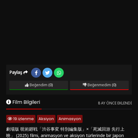
Paylaş
Beğendim
(0)
Beğenmedim
(0)
Film Bilgileri
8 AY ÖNCE EKLENDI
19 izlenme
Aksiyon
Animasyon
劇場版 呪術廻戦「渋谷事変 特別編集版」×「死滅回游 先行上
映」 (2025) filmi, animasyon ve aksiyon türlerinde bir Japon