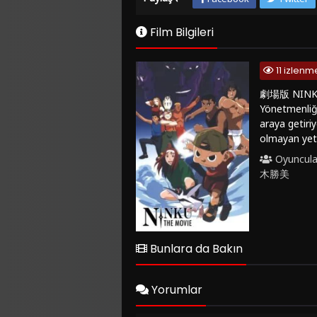
Film Bilgileri
11 izlenm
劇場版 NINKU -忍
Yönetmenliğ
araya getiri
olmayan yete
olan sadık a
Oyuncula
(1995)'in öne
木勝美
bulunmaktadı
başarıyor.劇場
komedi severl
istiyorsanı
türkçe dublaj
Bunlara da Bakın
aksiyon dolu
Yorumlar