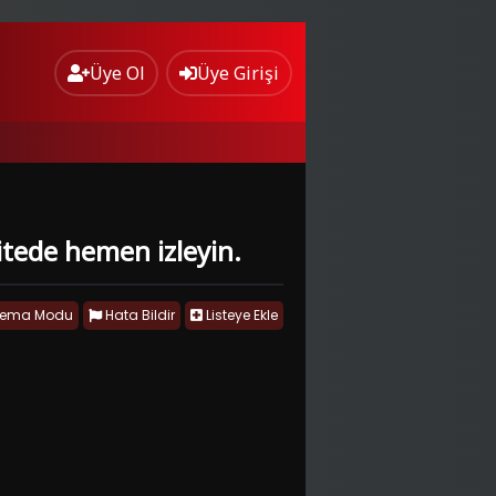
Üye Ol
Üye Girişi
itede hemen izleyin.
nema Modu
Hata Bildir
Listeye Ekle