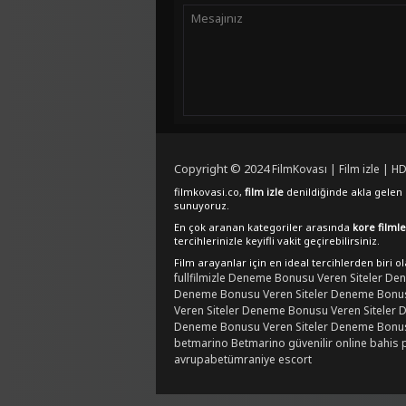
Copyright © 2024
FilmKovası | Film izle | HD
filmkovasi.co,
film izle
denildiğinde akla gelen e
sunuyoruz.
En çok aranan kategoriler arasında
kore filmle
tercihlerinizle keyifli vakit geçirebilirsiniz.
Film arayanlar için en ideal tercihlerden biri o
fullfilmizle
Deneme Bonusu Veren Siteler
Den
Deneme Bonusu Veren Siteler
Deneme Bonusu
Veren Siteler
Deneme Bonusu Veren Siteler
D
Deneme Bonusu Veren Siteler
Deneme Bonusu
betmarino
Betmarino güvenilir online bahis 
avrupabet
ümraniye escort