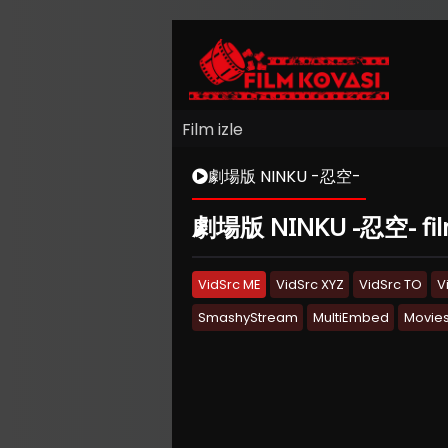
Film izle
劇場版 NINKU -忍空-
劇場版 NINKU -忍空- filmini
VidSrc ME
VidSrc XYZ
VidSrc TO
V
SmashyStream
MultiEmbed
Movies