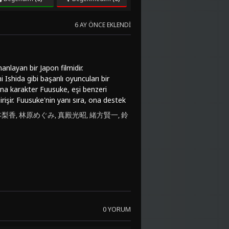
6 AY ÖNCE EKLENDI
layan bir Japon filmidir.
a gibi başarılı oyuncuları bir
 Ana karakter Fuusuke, eşi benzeri
işir. Fuusuke'nin yanı sıra, ona destek
yer tutmaktadır.劇場版 NINKU -忍空-
本梨香
林原めぐみ
真殿光昭
緒方賢一
鈴
,
,
,
,
 sahneleri ve mizahi unsurları
arak izleyicilerini kendine çekmeyi
apım olmakla birlikte, aksiyon ve
e keyifli bir zaman geçirmek
sinden 劇場版 NINKU -忍空- (1995)'i
 izleyebilirsiniz. Bu eğlenceli ve
0 YORUM