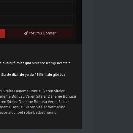
Yorumu Gönder
e dublaj filmler
gibi binlerce içeriği ücretsiz
. Siz de
dizi izle
ya da
18 film izle
gibi özel
 Siteler
Deneme Bonusu Veren Siteler
eneme Bonusu Veren Siteler
Deneme Bonusu
en Siteler
Deneme Bonusu Veren Siteler
eneme Bonusu Veren Siteler
betmarino
favorislot
ilbet
robinbet
betmarino