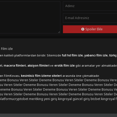
Spoiler Ekle
 Film izle
n kaliteli platformlardan biridir. Sitemizde
full hd film izle
,
yabancı film izle
,
türkç
ri
,
macera filmleri
,
aksiyon filmleri
ve
erotik film izle
gibi aramalar yer almaktadır
lan FilmKovası,
kesintisiz film izleme siteleri
arasında öne çıkmaktadır.
eme Bonusu Veren Siteler
Deneme Bonusu Veren Siteler
Deneme Bonusu Veren
 Veren Siteler
Deneme Bonusu Veren Siteler
Deneme Bonusu Veren Siteler
D
eneme Bonusu Veren Siteler
Deneme Bonusu Veren Siteler
Deneme Bonusu Ver
 Veren Siteler
Deneme Bonusu Veren Siteler
Deneme Bonusu Veren Siteler
D
platformu
cryptobet
meritking yeni giriş
kingroyal güncel giriş
btcbet
kingroyal