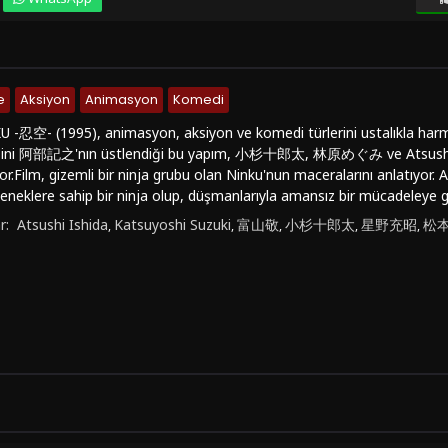
e
Aksiyon
Animasyon
Komedi
空- (1995), animasyon, aksiyon ve komedi türlerini ustalıkla harman
ini 阿部記之'nın üstlendiği bu yapım, 小杉十郎太, 林原めぐみ ve Atsushi Ishid
yor.Film, gizemli bir ninja grubu olan Ninku'nun maceralarını anlatıyor.
neklere sahip bir ninja olup, düşmanlarıyla amansız bir mücadeleye gir
rkadaşları ve karşılarına çıkan zorlu engeller de filmde önemli bir 
r:
Atsushi Ishida
Katsuyoshi Suzuki
富山敬
小杉十郎太
星野充昭
松
,
,
,
,
,
 çıkan özellikleri arasında etkileyici animasyonları, sürükleyici aksiyon
r. Film, seyircilere hem eğlenceli hem de heyecan dolu bir deneyim sun
版 NINKU -忍空- (1995), animasyon tutkunları için kaçırılmayacak bir y
erin de ilgisini çekecek niteliktedir. Eğer bu türdeki filmleri seviyor v
z, 劇場版 NINKU -忍空- (1995)'i mutlaka izlemelisiniz.FilmKovası site
 ve türkçe altyazı seçenekleriyle full hd, kesintisiz ve 1080p kalitesinde
 animasyon filmi, izleyicilere unutulmaz bir deneyim yaşatmaya hazır!