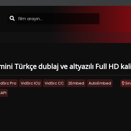
 Türkçe dublaj ve altyazılı Full HD kal
idSrc Pro
VidSrc ICU
VidSrc CC
2Embed
AutoEmbed
Si
API