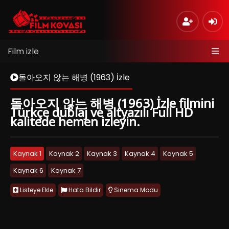
Film izle
돌아오지 않는 해병 (1963) İzle
돌아오지 않는 해병 (1963) İzle filmini
Türkçe dublaj ve altyazılı Full HD
kalitede hemen izleyin.
Kaynak 1
Kaynak 2
Kaynak 3
Kaynak 4
Kaynak 5
Kaynak 6
Kaynak 7
Listeye Ekle
Hata Bildir
Sinema Modu