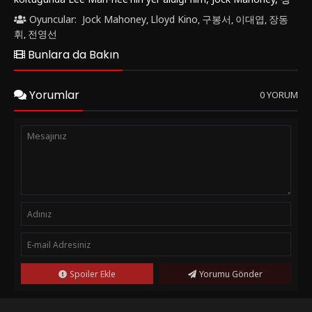
동휘 ve 구봉서 gibi başarılı oyuncuları bir araya getiriyor.Film,
Oyuncular:
Jock Mahoney
Lloyd Kino
구봉서
이대엽
장동
,
,
,
,
savaşın acımasızlığını ve insan psikolojisinde yarattığı derin
휘
전영선
,
izleri merkezine alarak izleyicilere güçlü bir hikaye sunuyor.
Bunlara da Bakın
Ana karakterler arasında yer alan deneyimli bir denizci ile
genç bir asker arasındaki ilişki, film boyunca ilerleyen
hikayenin temelini oluşturuyor. Savaşın getirdiği zorluklar,
Yorumlar
0 YORUM
kayıplar ve umutsuzluk filmde etkileyici bir şekilde işlenirken,
karakterlerin içsel çatışmaları da seyirciyi derinden etkiliyor."돌
아오지 않는 해병 (1963)" filmi, savaşın gerçek yüzünü gözler
önüne sermesinin yanı sıra duygusal derinliği ve karakter
gelişimine verdiği önemle de dikkat çekiyor. Oyunculuk
performansları ve yönetmenin ustalığıyla ön plana çıkan film,
savaşın insanlar üzerindeki etkilerini çarpıcı bir şekilde
yansıtıyor.İzleyiciler için "돌아오지 않는 해병 (1963)" filmi,
savaş ve dram türlerine ilgi duyanların mutlaka izlemesi
gereken bir yapım olarak öne çıkıyor. Güçlü senaryosu,
etkileyici atmosferi ve derinlikli karakterleriyle film, izleyicilere
unutulmaz bir deneyim sunuyor.Eğer "돌아오지 않는 해병
Spoiler Ekle
Yorumu Gönder
(1963)" filmine göz atmak isterseniz, FilmKovası sitesinden
izleyebilirsiniz. Bu etkileyici yapıtı keşfederek savaşın insanlar
üzerindeki etkilerini derinlemesine hissedebilirsiniz.