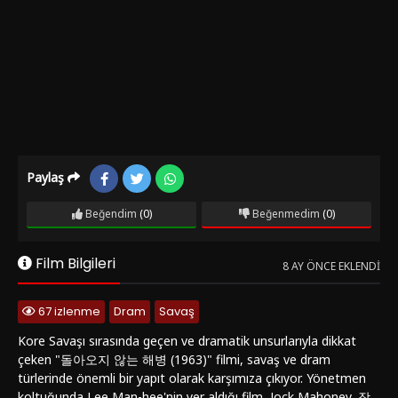
Paylaş
Beğendim
(0)
Beğenmedim
(0)
Film Bilgileri
8 AY ÖNCE EKLENDI
67 izlenme
Dram
Savaş
Kore Savaşı sırasında geçen ve dramatik unsurlarıyla dikkat
çeken "돌아오지 않는 해병 (1963)" filmi, savaş ve dram
türlerinde önemli bir yapıt olarak karşımıza çıkıyor. Yönetmen
koltuğunda Lee Man-hee'nin yer aldığı film, Jock Mahoney, 장