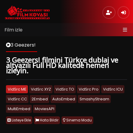
Film izle
3 Geezers!
3 Geezers! filmini Türkçe dublaj ve
altyazılı Full HD kalitede hemen
izleyin.
VidSrc ME
VidSrc XYZ
VidSrc TO
VidSrc Pro
VidSrc ICU
VidSrc CC
2Embed
AutoEmbed
SmashyStream
MultiEmbed
MoviesAPI
Listeye Ekle
Hata Bildir
Sinema Modu