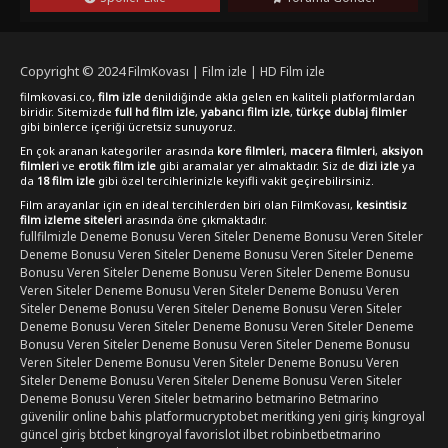
Copyright © 2024
FilmKovası | Film izle | HD Film izle
filmkovasi.co,
film izle
denildiğinde akla gelen en kaliteli platformlardan
biridir. Sitemizde
full hd film izle
,
yabancı film izle
,
türkçe dublaj filmler
gibi binlerce içeriği ücretsiz sunuyoruz.
En çok aranan kategoriler arasında
kore filmleri
,
macera filmleri
,
aksiyon
filmleri
ve
erotik film izle
gibi aramalar yer almaktadır. Siz de
dizi izle
ya
da
18 film izle
gibi özel tercihlerinizle keyifli vakit geçirebilirsiniz.
Film arayanlar için en ideal tercihlerden biri olan FilmKovası,
kesintisiz
film izleme siteleri
arasında öne çıkmaktadır.
fullfilmizle
Deneme Bonusu Veren Siteler
Deneme Bonusu Veren Siteler
Deneme Bonusu Veren Siteler
Deneme Bonusu Veren Siteler
Deneme
Bonusu Veren Siteler
Deneme Bonusu Veren Siteler
Deneme Bonusu
Veren Siteler
Deneme Bonusu Veren Siteler
Deneme Bonusu Veren
Siteler
Deneme Bonusu Veren Siteler
Deneme Bonusu Veren Siteler
Deneme Bonusu Veren Siteler
Deneme Bonusu Veren Siteler
Deneme
Bonusu Veren Siteler
Deneme Bonusu Veren Siteler
Deneme Bonusu
Veren Siteler
Deneme Bonusu Veren Siteler
Deneme Bonusu Veren
Siteler
Deneme Bonusu Veren Siteler
Deneme Bonusu Veren Siteler
Deneme Bonusu Veren Siteler
betmarino
betmarino
Betmarino
güvenilir online bahis platformu
cryptobet
meritking yeni giriş
kingroyal
güncel giriş
btcbet
kingroyal
favorislot
ilbet
robinbet
betmarino