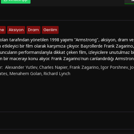
me
Aksiyon
Dram
Gerilim
n tarafından yönetilen 1998 yapımı "Armstrong", aksiyon, dram ve geri
etkileyici bir film olarak karşımıza çıkıyor. Başrollerde Frank Zagarino
uncuların performanslarıyla dikkat çeken film, izleyicilere unutulmaz
 bir macerayı konu alıyor. Frank Zagarino'nun canlandırdığı Armstrong,
rilen görevi başarıyla yerine getirmek için uzayın derinliklerine doğru 
r:
Alexander Yutlev
Charles Napier
Frank Zagarino
Igor Porshnev
Jo
,
,
,
,
e zorlu bir mücadele vermek zorunda kalır. Joe Lara ve Kimberley Kates'i
ates
Menahem Golan
Richard Lynch
,
,
nlik katan unsurlardır.Film, etkileyici görsel efektleri, sürükleyici sen
rıyla dikkat çekiyor. İzleyicilere heyecan dolu anlar yaşatan "Armstron
rciyi ekrana kilitlemeyi başarıyor. Aynı zamanda dramatik unsurları da i
sunuyor."Armstrong", film tutkunlarının mutlaka izlemesi gereken bir ya
n izleyiciler için oldukça keyifli bir seçenek olan bu yapıt, izleyicilere
 görüntüleriyle görsel bir şölen sunan film, türüne farklı bir bakış açıs
mek istiyorsanız, filmkova.com adresinden türkçe dublaj veya türkçe alty
r şekilde izleyebilirsiniz. Netflix gibi platformlarda da yer almayan bu f
 göz atabilirsiniz.