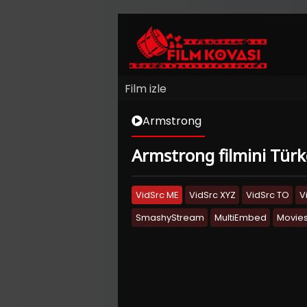
Film izle
Armstrong
Armstrong filmini Türkç
VidSrc ME
VidSrc XYZ
VidSrc TO
V
SmashyStream
MultiEmbed
Movies