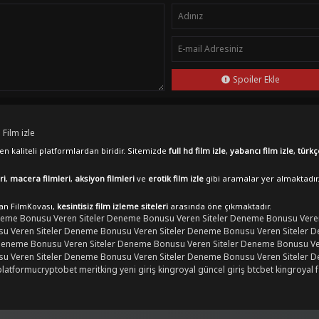
Spoiler Ekle
 Film izle
n kaliteli platformlardan biridir. Sitemizde
full hd film izle
,
yabancı film izle
,
türkç
ri
,
macera filmleri
,
aksiyon filmleri
ve
erotik film izle
gibi aramalar yer almaktadır
lan FilmKovası,
kesintisiz film izleme siteleri
arasında öne çıkmaktadır.
eme Bonusu Veren Siteler
Deneme Bonusu Veren Siteler
Deneme Bonusu Veren
 Veren Siteler
Deneme Bonusu Veren Siteler
Deneme Bonusu Veren Siteler
D
eneme Bonusu Veren Siteler
Deneme Bonusu Veren Siteler
Deneme Bonusu Ver
 Veren Siteler
Deneme Bonusu Veren Siteler
Deneme Bonusu Veren Siteler
D
platformu
cryptobet
meritking yeni giriş
kingroyal güncel giriş
btcbet
kingroyal