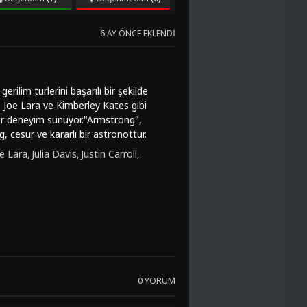
6 AY ÖNCE EKLENDI
lim türlerini başarılı bir şekilde
, Joe Lara ve Kimberley Kates gibi
 bir deneyim sunuyor."Armstrong",
 cesur ve kararlı bir astronottur.
yola çıkar. Ancak beklenmedik olaylarla
e Lara
Julia Davis
Justin Carroll
,
,
,
n canlandırdığı diğer karakterler de
aryosu ve güçlü oyunculuk
g", aksiyon ve gerilimi bir arada
çinde barındıran film, duygusal bir
pım olarak öne çıkıyor. Uzay temalı
 unutulmaz bir deneyim vaat ediyor. HD
ı getiriyor.Eğer "Armstrong (1998)"
azı seçenekleriyle full HD kalitesinde
ilmi online izlemek için hemen
0 YORUM