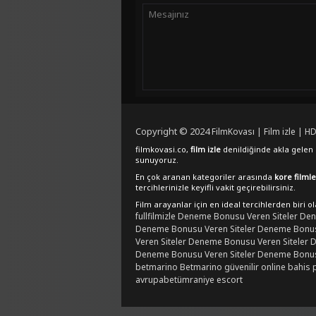
Copyright © 2024
FilmKovası | Film izle | HD
filmkovasi.co,
film izle
denildiğinde akla gelen e
sunuyoruz.
En çok aranan kategoriler arasında
kore filmle
tercihlerinizle keyifli vakit geçirebilirsiniz.
Film arayanlar için en ideal tercihlerden biri o
fullfilmizle
Deneme Bonusu Veren Siteler
Den
Deneme Bonusu Veren Siteler
Deneme Bonusu
Veren Siteler
Deneme Bonusu Veren Siteler
D
Deneme Bonusu Veren Siteler
Deneme Bonusu
betmarino
Betmarino güvenilir online bahis 
avrupabet
ümraniye escort