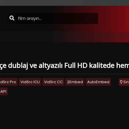
e dublaj ve altyazılı Full HD kalitede hem
idSrc Pro
VidSrc ICU
VidSrc CC
2Embed
AutoEmbed
Si
API