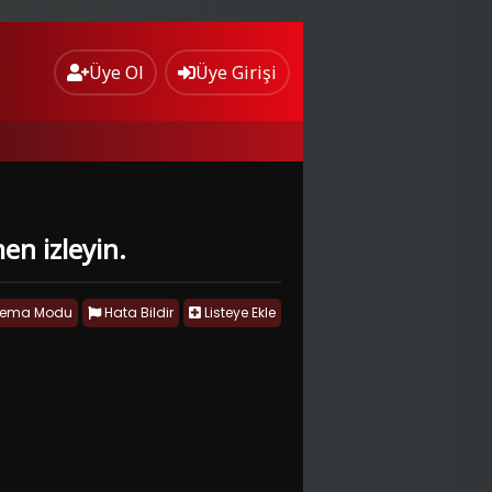
Üye Ol
Üye Girişi
en izleyin.
nema Modu
Hata Bildir
Listeye Ekle