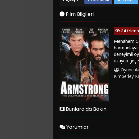
Film Bilgileri
34 izlen
Menahem Gola
harmanlayan 
deneyimli oy
uzayda geçen
Kendisine ve
Oyuncula
karşılaşır v
Kimberley K
hikayeye deri
performansla
sunarak seyi
derinlik de 
filmleri seve
Bunlara da Bakın
kalitesindeki
filmini izle
kesintisiz bi
Yorumlar
FilmKovası'na