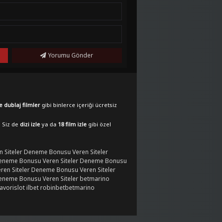
Yorumu Gönder
e dublaj filmler
gibi binlerce içeriği ücretsiz
. Siz de
dizi izle
ya da
18 film izle
gibi özel
 Siteler
Deneme Bonusu Veren Siteler
eneme Bonusu Veren Siteler
Deneme Bonusu
en Siteler
Deneme Bonusu Veren Siteler
eneme Bonusu Veren Siteler
betmarino
favorislot
ilbet
robinbet
betmarino