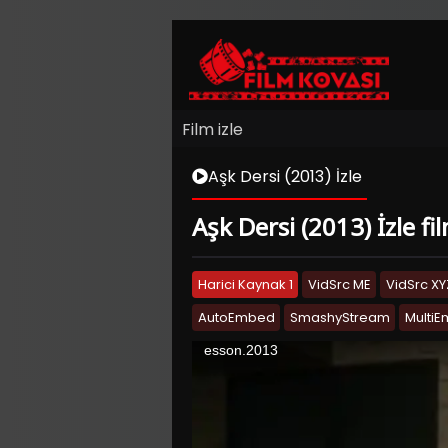
Film izle
Aşk Dersi (2013) İzle
Aşk Dersi (2013) İzle fi
Harici Kaynak 1
VidSrc ME
VidSrc XY
AutoEmbed
SmashyStream
Multi