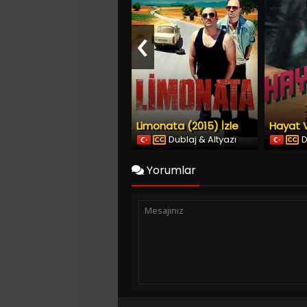
‹
Limonata (2015) İzle
Hayat V
Dublaj & Altyazı
D
Yorumlar