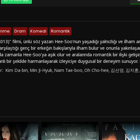
lenme
Dram
Komedi
Romantik
013)" filmi, ünlü söz yazarı Hee-Soo'nun yaşadığı yalnızlığı ve ilham ar
rşılaştığı genç bir erkeğin bakışlarıyla ilham bulur ve onunla yakınlaşa
 zamanla Hee-Soo'ya aşık olur ve aralarında romantik bir ilişki geliş
şarılı bir şekilde harmanlayarak izleyiciye duygusal bir deneyim sunu
ibi yetenekli oyuncuların performanslarıyla dikkat çeken film, aşkın ve
r:
Kim Da-bin
Min Ji-Hyuk
Nam Tae-boo
Oh Cho-hee
김선영
김지훈
,
,
,
,
,
eğini derinlemesine işliyor."Aşk Dersi (2013)", duygusal derinliği, karakt
ilemeyi başarıyor. Ayrıca müzik ve aşk temasını ustalıkla işleyerek izleyi
leri sevenlerin kesinlikle izlemesi gereken bir yapım.Eğer "Aşk Dersi (2
tesinden türkçe dublaj veya türkçe altyazılı seçeneklerle full hd kalites
ir atmosfer arayan izleyiciler için ideal bir seçenek olabilir. Film izle
013)" filmini tercih edebilirsiniz.