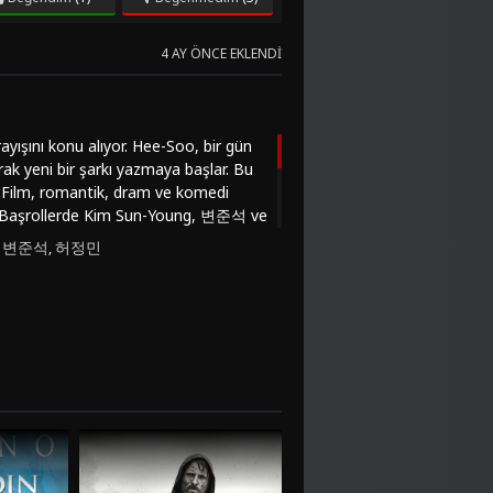
4 AY ÖNCE EKLENDI
ayışını konu alıyor. Hee-Soo, bir gün
rak yeni bir şarkı yazmaya başlar. Bu
ir.Film, romantik, dram ve komedi
yor. Başrollerde Kim Sun-Young, 변준석 ve
 müziğin insanları nasıl
변준석
허정민
,
,
er gelişimi ve içsel çatışmalarıyla
ciyi duygusal bir yolculuğa çıkarıyor.
013)" filmini izlemek isterseniz,
inde izleyebilirsiniz. Bu film, duygusal
me deneyiminizi zenginleştirmek için