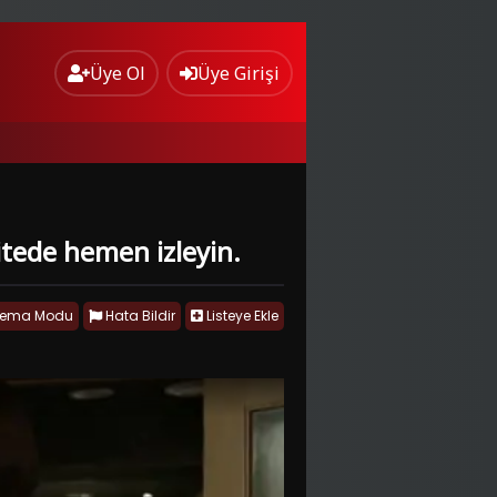
Üye Ol
Üye Girişi
litede hemen izleyin.
nema Modu
Hata Bildir
Listeye Ekle