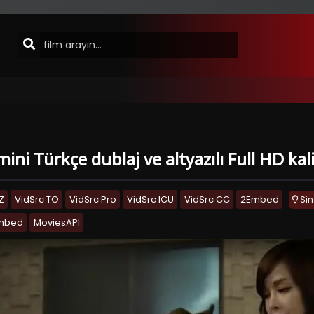
lmini Türkçe dublaj ve altyazılı Full HD ka
Z
VidSrc TO
VidSrc Pro
VidSrc ICU
VidSrc CC
2Embed
Si
Embed
MoviesAPI