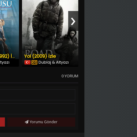
›
Yol (2009) İzle
순수의 시대 (2015) İzle
Kadın Kokusu (1992) İzle
ltyazı
Dublaj & Altyazı
Dublaj & Altyazı
0 YORUM
Yorumu Gönder