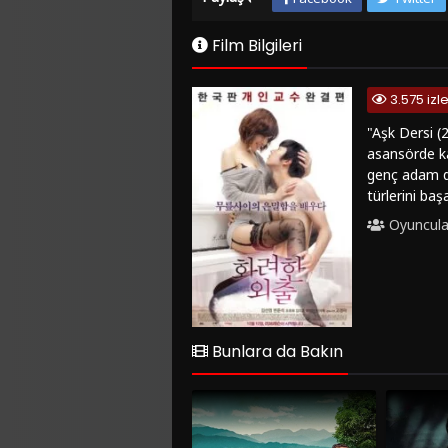
Film Bilgileri
3.575 iz
"Aşk Dersi (2
asansörde ka
genç adam da
türlerini ba
Oh Cho-hee g
Oyuncula
etkileyebilec
seyirciyi etk
Romantik film
FilmKovası si
ve romantik b
"Aşk Dersi (2
Bunlara da Bakın