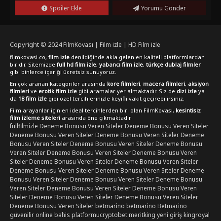
Spoiler Ekle
Yorumu Gönder
Copyright © 2024
FilmKovası | Film izle | HD Film izle
filmkovasi.co,
film izle
denildiğinde akla gelen en kaliteli platformlardan
biridir. Sitemizde
full hd film izle
,
yabancı film izle
,
türkçe dublaj filmler
gibi binlerce içeriği ücretsiz sunuyoruz.
En çok aranan kategoriler arasında
kore filmleri
,
macera filmleri
,
aksiyon
filmleri
ve
erotik film izle
gibi aramalar yer almaktadır. Siz de
dizi izle
ya
da
18 film izle
gibi özel tercihlerinizle keyifli vakit geçirebilirsiniz.
Film arayanlar için en ideal tercihlerden biri olan FilmKovası,
kesintisiz
film izleme siteleri
arasında öne çıkmaktadır.
fullfilmizle
Deneme Bonusu Veren Siteler
Deneme Bonusu Veren Siteler
Deneme Bonusu Veren Siteler
Deneme Bonusu Veren Siteler
Deneme
Bonusu Veren Siteler
Deneme Bonusu Veren Siteler
Deneme Bonusu
Veren Siteler
Deneme Bonusu Veren Siteler
Deneme Bonusu Veren
Siteler
Deneme Bonusu Veren Siteler
Deneme Bonusu Veren Siteler
Deneme Bonusu Veren Siteler
Deneme Bonusu Veren Siteler
Deneme
Bonusu Veren Siteler
Deneme Bonusu Veren Siteler
Deneme Bonusu
Veren Siteler
Deneme Bonusu Veren Siteler
Deneme Bonusu Veren
Siteler
Deneme Bonusu Veren Siteler
Deneme Bonusu Veren Siteler
Deneme Bonusu Veren Siteler
betmarino
betmarino
Betmarino
güvenilir online bahis platformu
cryptobet
meritking yeni giriş
kingroyal