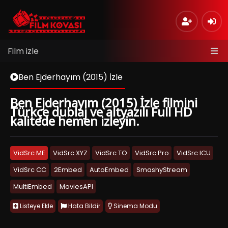
Film izle
Ben Ejderhayım (2015) İzle
Ben Ejderhayım (2015) İzle filmini
Türkçe dublaj ve altyazılı Full HD
kalitede hemen izleyin.
VidSrc ME
VidSrc XYZ
VidSrc TO
VidSrc Pro
VidSrc ICU
VidSrc CC
2Embed
AutoEmbed
SmashyStream
MultiEmbed
MoviesAPI
Listeye Ekle
Hata Bildir
Sinema Modu