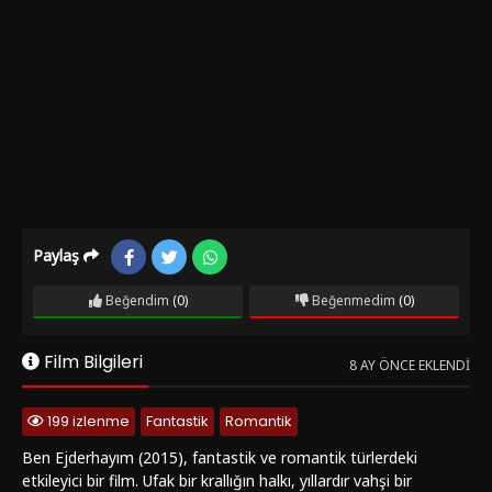
Paylaş
Beğendim
(0)
Beğenmedim
(0)
Film Bilgileri
8 AY ÖNCE EKLENDI
199 izlenme
Fantastik
Romantik
Ben Ejderhayım (2015), fantastik ve romantik türlerdeki
etkileyici bir film. Ufak bir krallığın halkı, yıllardır vahşi bir