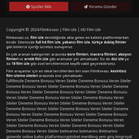
Spoiler Ekle
Yorumu Gönder
Copyright © 2024
FilmKovası | Film izle | HD Film izle
filmkovasi.co,
film izle
denildiğinde akla gelen en kaliteli platformlardan
biridir. Sitemizde
full hd film izle
,
yabancı film izle
,
türkçe dublaj filmler
gibi binlerce içeriği ücretsiz sunuyoruz.
En çok aranan kategoriler arasında
kore filmleri
,
macera filmleri
,
aksiyon
filmleri
ve
erotik film izle
gibi aramalar yer almaktadır. Siz de
dizi izle
ya
da
18 film izle
gibi özel tercihlerinizle keyifli vakit geçirebilirsiniz.
Film arayanlar için en ideal tercihlerden biri olan FilmKovası,
kesintisiz
film izleme siteleri
arasında öne çıkmaktadır.
fullfilmizle
Deneme Bonusu Veren Siteler
Deneme Bonusu Veren Siteler
Deneme Bonusu Veren Siteler
Deneme Bonusu Veren Siteler
Deneme
Bonusu Veren Siteler
Deneme Bonusu Veren Siteler
Deneme Bonusu
Veren Siteler
Deneme Bonusu Veren Siteler
Deneme Bonusu Veren
Siteler
Deneme Bonusu Veren Siteler
Deneme Bonusu Veren Siteler
Deneme Bonusu Veren Siteler
Deneme Bonusu Veren Siteler
Deneme
Bonusu Veren Siteler
Deneme Bonusu Veren Siteler
Deneme Bonusu
Veren Siteler
Deneme Bonusu Veren Siteler
Deneme Bonusu Veren
Siteler
Deneme Bonusu Veren Siteler
Deneme Bonusu Veren Siteler
Deneme Bonusu Veren Siteler
betmarino
betmarino
Betmarino
güvenilir online bahis platformu
cryptobet
meritking yeni giriş
kingroyal