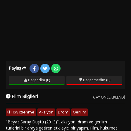
Paylaş
Beğendim
(0)
Beğenmedim
(0)
Film Bilgileri
6 AY ÖNCE EKLENDI
163 izlenme
Aksiyon
Dram
Gerilim
"Beyaz Saray Düştü (2013)", aksiyon, dram ve gerilim
türlerini bir araya getiren etkileyici bir yapım. Film, hükümet