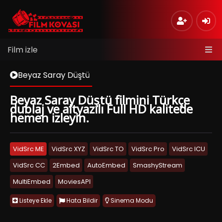
Film izle
Beyaz Saray Düştü
Beyaz Saray Düştü filmini Türkçe
dublaj ve altyazılı Full HD kalitede
hemen izleyin.
VidSrc ME
VidSrc XYZ
VidSrc TO
VidSrc Pro
VidSrc ICU
VidSrc CC
2Embed
AutoEmbed
SmashyStream
MultiEmbed
MoviesAPI
Listeye Ekle
Hata Bildir
Sinema Modu