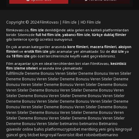
yaşayın!
Copyright © 2024
FilmKovası | Film izle | HD Film izle
filmkovasi.co,
film izle
denildiğinde akla gelen en kaliteli platformlardan
biridir. Sitemizde
full hd film izle
,
yabancı film izle
,
türkçe dublaj filmler
gibi binlerce içeriği ücretsiz sunuyoruz.
En çok aranan kategoriler arasında
kore filmleri
,
macera filmleri
,
aksiyon
filmleri
ve
erotik film izle
gibi aramalar yer almaktadır. Siz de
dizi izle
ya
da
18 film izle
gibi özel tercihlerinizle keyifli vakit geçirebilirsiniz.
Film arayanlar için en ideal tercihlerden biri olan FilmKovası,
kesintisiz
film izleme siteleri
arasında öne çıkmaktadır.
fullfilmizle
Deneme Bonusu Veren Siteler
Deneme Bonusu Veren Siteler
Deneme Bonusu Veren Siteler
Deneme Bonusu Veren Siteler
Deneme
Bonusu Veren Siteler
Deneme Bonusu Veren Siteler
Deneme Bonusu
Veren Siteler
Deneme Bonusu Veren Siteler
Deneme Bonusu Veren
Siteler
Deneme Bonusu Veren Siteler
Deneme Bonusu Veren Siteler
Deneme Bonusu Veren Siteler
Deneme Bonusu Veren Siteler
Deneme
Bonusu Veren Siteler
Deneme Bonusu Veren Siteler
Deneme Bonusu
Veren Siteler
Deneme Bonusu Veren Siteler
Deneme Bonusu Veren
Siteler
Deneme Bonusu Veren Siteler
Deneme Bonusu Veren Siteler
Deneme Bonusu Veren Siteler
betmarino
betmarino
Betmarino
güvenilir online bahis platformu
cryptobet
meritking yeni giriş
kingroyal
güncel giriş
btcbet
kingroyal
favorislot
ilbet
robinbet
betmarino