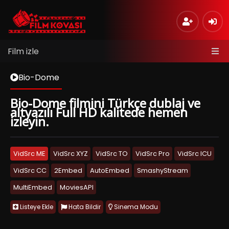
Film izle
Bio-Dome
Bio-Dome filmini Türkçe dublaj ve
altyazılı Full HD kalitede hemen
izleyin.
VidSrc ME
VidSrc XYZ
VidSrc TO
VidSrc Pro
VidSrc ICU
VidSrc CC
2Embed
AutoEmbed
SmashyStream
MultiEmbed
MoviesAPI
Listeye Ekle
Hata Bildir
Sinema Modu