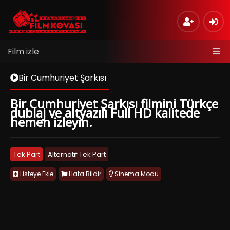
Film izle
Bir Cumhuriyet Şarkısı
Bir Cumhuriyet Şarkısı filmini Türkçe
dublaj ve altyazılı Full HD kalitede
hemen izleyin.
Tek Part
Alternatif Tek Part
Listeye Ekle
Hata Bildir
Sinema Modu