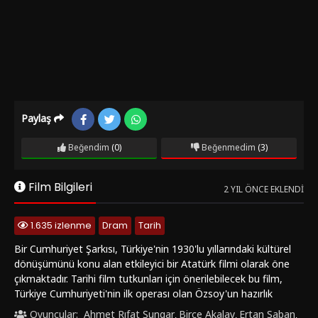
Paylaş
Beğendim
(0)
Beğenmedim
(3)
Film Bilgileri
2 YIL ÖNCE EKLENDI
1.635 izlenme
Dram
Tarih
Bir Cumhuriyet Şarkısı, Türkiye'nin 1930'lu yıllarındaki kültürel
dönüşümünü konu alan etkileyici bir Atatürk filmi olarak öne
çıkmaktadır. Tarihi film tutkunları için önerilebilecek bu film,
Türkiye Cumhuriyeti'nin ilk operası olan Özsoy'un hazırlık
sürecini konu edinmektedir. Yağız Alp Akaydın'ın
Oyuncular:
Ahmet Rıfat Şungar
Birce Akalay
Ertan Saban
,
,
,