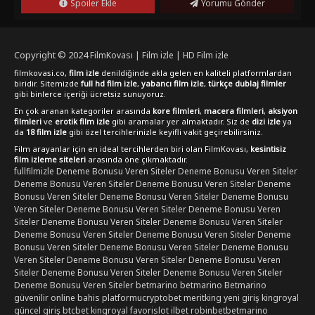
Spoiler Ekle
Yorumu Gönder
Copyright © 2024
FilmKovası | Film izle | HD Film izle
filmkovasi.co,
film izle
denildiğinde akla gelen en kaliteli platformlardan
biridir. Sitemizde
full hd film izle
,
yabancı film izle
,
türkçe dublaj filmler
gibi binlerce içeriği ücretsiz sunuyoruz.
En çok aranan kategoriler arasında
kore filmleri
,
macera filmleri
,
aksiyon
filmleri
ve
erotik film izle
gibi aramalar yer almaktadır. Siz de
dizi izle
ya
da
18 film izle
gibi özel tercihlerinizle keyifli vakit geçirebilirsiniz.
Film arayanlar için en ideal tercihlerden biri olan FilmKovası,
kesintisiz
film izleme siteleri
arasında öne çıkmaktadır.
fullfilmizle
Deneme Bonusu Veren Siteler
Deneme Bonusu Veren Siteler
Deneme Bonusu Veren Siteler
Deneme Bonusu Veren Siteler
Deneme
Bonusu Veren Siteler
Deneme Bonusu Veren Siteler
Deneme Bonusu
Veren Siteler
Deneme Bonusu Veren Siteler
Deneme Bonusu Veren
Siteler
Deneme Bonusu Veren Siteler
Deneme Bonusu Veren Siteler
Deneme Bonusu Veren Siteler
Deneme Bonusu Veren Siteler
Deneme
Bonusu Veren Siteler
Deneme Bonusu Veren Siteler
Deneme Bonusu
Veren Siteler
Deneme Bonusu Veren Siteler
Deneme Bonusu Veren
Siteler
Deneme Bonusu Veren Siteler
Deneme Bonusu Veren Siteler
Deneme Bonusu Veren Siteler
betmarino
betmarino
Betmarino
güvenilir online bahis platformu
cryptobet
meritking yeni giriş
kingroyal
güncel giriş
btcbet
kingroyal
favorislot
ilbet
robinbet
betmarino