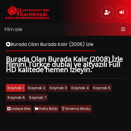
Film izle
Burada Olan Burada Kalır (2008) İzle
Burada Olan Burada Kalır (2008) İzle
filmini Türkçe dublaj ve altyazılı Full
HD kalitede hemen izleyin.
Kaynak 1
Kaynak 2
Kaynak 3
Kaynak 4
Kaynak 5
Kaynak 6
Kaynak 7
Listeye Ekle
Hata Bildir
Sinema Modu