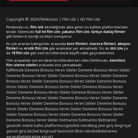
Copyright © 2024
FilmKovası | Film izle | HD Film izle
filmkovasi.co,
film izle
denildiğinde akla gelen en kaliteli platformlardan
biridir. Sitemizde
full hd film izle
,
yabancı film izle
,
türkçe dublaj filmler
gibi binlerce içeriği ücretsiz sunuyoruz.
En çok aranan kategoriler arasında
kore filmleri
,
macera filmleri
,
aksiyon
filmleri
ve
erotik film izle
gibi aramalar yer almaktadır. Siz de
dizi izle
ya
da
18 film izle
gibi özel tercihlerinizle keyifli vakit geçirebilirsiniz.
Film arayanlar için en ideal tercihlerden biri olan FilmKovası,
kesintisiz
film izleme siteleri
arasında öne çıkmaktadır.
fullfilmizle
Deneme Bonusu Veren Siteler
Deneme Bonusu Veren Siteler
Deneme Bonusu Veren Siteler
Deneme Bonusu Veren Siteler
Deneme
Bonusu Veren Siteler
Deneme Bonusu Veren Siteler
Deneme Bonusu
Veren Siteler
Deneme Bonusu Veren Siteler
Deneme Bonusu Veren
Siteler
Deneme Bonusu Veren Siteler
Deneme Bonusu Veren Siteler
Deneme Bonusu Veren Siteler
Deneme Bonusu Veren Siteler
Deneme
Bonusu Veren Siteler
Deneme Bonusu Veren Siteler
Deneme Bonusu
Veren Siteler
Deneme Bonusu Veren Siteler
Deneme Bonusu Veren
Siteler
Deneme Bonusu Veren Siteler
Deneme Bonusu Veren Siteler
Deneme Bonusu Veren Siteler
betmarino
betmarino
Betmarino
güvenilir online bahis platformu
cryptobet
meritking yeni giriş
kingroyal
güncel giriş
btcbet
kingroyal
favorislot
ilbet
robinbet
betmarino
avrupabet
ümraniye escort