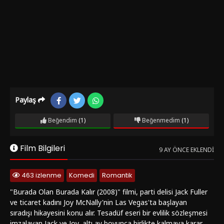
Paylaş
Beğendim
(1)
Beğenmedim
(1)
Film Bilgileri
9 AY ÖNCE EKLENDI
463 izlenme
Komedi
Romantik
"Burada Olan Burada Kalır (2008)" filmi, parti delisi Jack Fuller
ve ticaret kadını Joy McNally'nin Las Vegas'ta başlayan
sıradışı hikayesini konu alır. Tesadüf eseri bir evlilik sözleşmesi
imzalayan Jack ve Joy, altı ay boyunca birlikte kalmaya karar