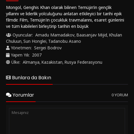
Mongol, Genghis Khan olarak bilinen Temüjin’in gençlik
yıllarını ve liderlik yolculuğunu anlatan etkileyici bir tarihi epik
filmdir. Film, Temüjin'in çocukluk travmalarını, esaret günlerini
ve tüm kabileleri birleştirip tarihin en büyük
imparatorluklarından birini kurmasını konu alır. Temüjin’in
Oyuncular:
Amadu Mamadakov
Baasanjav Mijid
Khulan
,
,
sadakat, kinship (akrabalık bağları), aşk ve savaşın etkileriyle
Chuluun
Sun Honglei
Tadanobu Asano
,
,
şekillenen hayatını keşfederken, liderliğe olan vizyonunu ve
Yönetmen:
Sergei Bodrov
insanlara getirdiği adalet anlayışını vurgular. FilmKovası
Yapım Yılı:
2007
olarak, Mongol filmini Full HD kalitesinde izleyicilerimize
Ülke:
Almanya
Kazakistan
Rusya Federasyonu
,
,
sunuyoruz. Eğer tarih ve epik türünde filmleri seviyorsanız, bu
filmi mutlaka izlemelisiniz. Keyifli seyirler.
Bunlara da Bakın
Yorumlar
0 YORUM