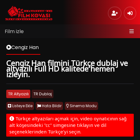
Film izle
Cengiz Han
Cengiz Han filmini Türkçe dublaj ve
altyazılı Full HD kalitede hemen
izleyin.
TR Altyazılı
TR Dublaj
Listeye Ekle
Hata Bildir
Sinema Modu
Türkçe altyazıları açmak için, video oynatıcının sağ
alt köşesindeki "cc" simgesine tıklayın ve dil
seçeneklerinden Türkçe'yi seçin.