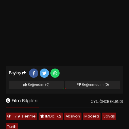
Paylaş
Beğendim
(0)
Beğenmedim
(0)
Film Bilgileri
2 YIL ÖNCE EKLENDI
1.719 izlenme
IMDb: 7.2
Aksiyon
Macera
Savaş
Tarih