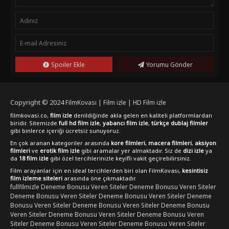
Spoiler Ekle
Yorumu Gönder
Copyright © 2024
FilmKovası | Film izle | HD Film izle
filmkovasi.co,
film izle
denildiğinde akla gelen en kaliteli platformlardan
biridir. Sitemizde
full hd film izle
,
yabancı film izle
,
türkçe dublaj filmler
gibi binlerce içeriği ücretsiz sunuyoruz.
En çok aranan kategoriler arasında
kore filmleri
,
macera filmleri
,
aksiyon
filmleri
ve
erotik film izle
gibi aramalar yer almaktadır. Siz de
dizi izle
ya
da
18 film izle
gibi özel tercihlerinizle keyifli vakit geçirebilirsiniz.
Film arayanlar için en ideal tercihlerden biri olan FilmKovası,
kesintisiz
film izleme siteleri
arasında öne çıkmaktadır.
fullfilmizle
Deneme Bonusu Veren Siteler
Deneme Bonusu Veren Siteler
Deneme Bonusu Veren Siteler
Deneme Bonusu Veren Siteler
Deneme
Bonusu Veren Siteler
Deneme Bonusu Veren Siteler
Deneme Bonusu
Veren Siteler
Deneme Bonusu Veren Siteler
Deneme Bonusu Veren
Siteler
Deneme Bonusu Veren Siteler
Deneme Bonusu Veren Siteler