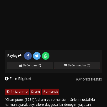
Paylaş
Beğendim
(0)
Beğenmedim
(0)
Film Bilgileri
6 AY ÖNCE EKLENDI
44 izlenme
Dram
Romantik
"Champions (1984)", dram ve romantizm türlerini ustalıkla
harmanlayarak seyircilere duygusal bir deneyim yaşatan