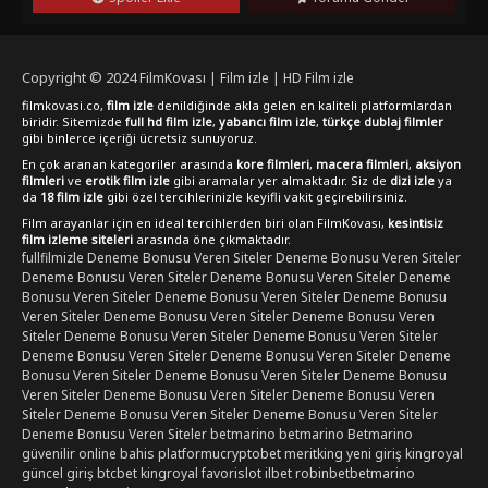
yolculuğa çıkmak isteyenler için "Champions (1984)"
kaçırılmaması gereken bir film.
Copyright © 2024
FilmKovası | Film izle | HD Film izle
filmkovasi.co,
film izle
denildiğinde akla gelen en kaliteli platformlardan
biridir. Sitemizde
full hd film izle
,
yabancı film izle
,
türkçe dublaj filmler
gibi binlerce içeriği ücretsiz sunuyoruz.
En çok aranan kategoriler arasında
kore filmleri
,
macera filmleri
,
aksiyon
filmleri
ve
erotik film izle
gibi aramalar yer almaktadır. Siz de
dizi izle
ya
da
18 film izle
gibi özel tercihlerinizle keyifli vakit geçirebilirsiniz.
Film arayanlar için en ideal tercihlerden biri olan FilmKovası,
kesintisiz
film izleme siteleri
arasında öne çıkmaktadır.
fullfilmizle
Deneme Bonusu Veren Siteler
Deneme Bonusu Veren Siteler
Deneme Bonusu Veren Siteler
Deneme Bonusu Veren Siteler
Deneme
Bonusu Veren Siteler
Deneme Bonusu Veren Siteler
Deneme Bonusu
Veren Siteler
Deneme Bonusu Veren Siteler
Deneme Bonusu Veren
Siteler
Deneme Bonusu Veren Siteler
Deneme Bonusu Veren Siteler
Deneme Bonusu Veren Siteler
Deneme Bonusu Veren Siteler
Deneme
Bonusu Veren Siteler
Deneme Bonusu Veren Siteler
Deneme Bonusu
Veren Siteler
Deneme Bonusu Veren Siteler
Deneme Bonusu Veren
Siteler
Deneme Bonusu Veren Siteler
Deneme Bonusu Veren Siteler
Deneme Bonusu Veren Siteler
betmarino
betmarino
Betmarino
güvenilir online bahis platformu
cryptobet
meritking yeni giriş
kingroyal
güncel giriş
btcbet
kingroyal
favorislot
ilbet
robinbet
betmarino