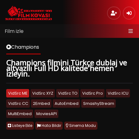
Film izle
Champions
Champions filmini Türkçe dublaj ve
altyazılı Full HD kalitede hemen
izleyin.
VidSrc ME
VidSrc XYZ
VidSrc TO
VidSrc Pro
VidSrc ICU
VidSrc CC
2Embed
AutoEmbed
SmashyStream
MultiEmbed
MoviesAPI
Listeye Ekle
Hata Bildir
Sinema Modu