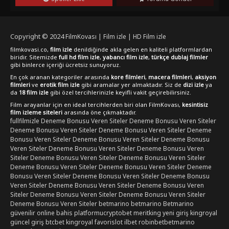
Copyright © 2024
FilmKovası | Film izle | HD Film izle
filmkovasi.co,
film izle
denildiğinde akla gelen en kaliteli platformlardan
biridir. Sitemizde
full hd film izle
,
yabancı film izle
,
türkçe dublaj filmler
gibi binlerce içeriği ücretsiz sunuyoruz.
En çok aranan kategoriler arasında
kore filmleri
,
macera filmleri
,
aksiyon
filmleri
ve
erotik film izle
gibi aramalar yer almaktadır. Siz de
dizi izle
ya
da
18 film izle
gibi özel tercihlerinizle keyifli vakit geçirebilirsiniz.
Film arayanlar için en ideal tercihlerden biri olan FilmKovası,
kesintisiz
film izleme siteleri
arasında öne çıkmaktadır.
fullfilmizle
Deneme Bonusu Veren Siteler
Deneme Bonusu Veren Siteler
Deneme Bonusu Veren Siteler
Deneme Bonusu Veren Siteler
Deneme
Bonusu Veren Siteler
Deneme Bonusu Veren Siteler
Deneme Bonusu
Veren Siteler
Deneme Bonusu Veren Siteler
Deneme Bonusu Veren
Siteler
Deneme Bonusu Veren Siteler
Deneme Bonusu Veren Siteler
Deneme Bonusu Veren Siteler
Deneme Bonusu Veren Siteler
Deneme
Bonusu Veren Siteler
Deneme Bonusu Veren Siteler
Deneme Bonusu
Veren Siteler
Deneme Bonusu Veren Siteler
Deneme Bonusu Veren
Siteler
Deneme Bonusu Veren Siteler
Deneme Bonusu Veren Siteler
Deneme Bonusu Veren Siteler
betmarino
betmarino
Betmarino
güvenilir online bahis platformu
cryptobet
meritking yeni giriş
kingroyal
güncel giriş
btcbet
kingroyal
favorislot
ilbet
robinbet
betmarino