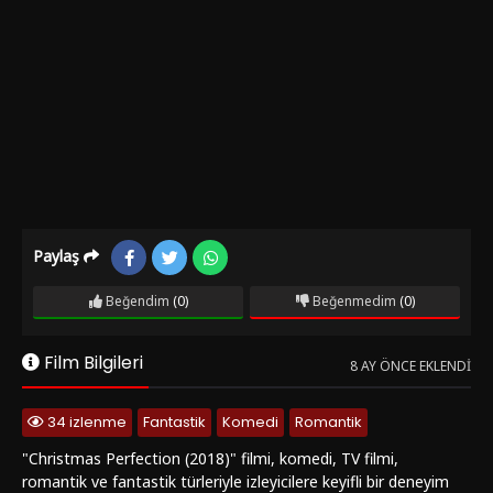
Paylaş
Beğendim
(0)
Beğenmedim
(0)
Film Bilgileri
8 AY ÖNCE EKLENDI
34 izlenme
Fantastik
Komedi
Romantik
"Christmas Perfection (2018)" filmi, komedi, TV filmi,
romantik ve fantastik türleriyle izleyicilere keyifli bir deneyim