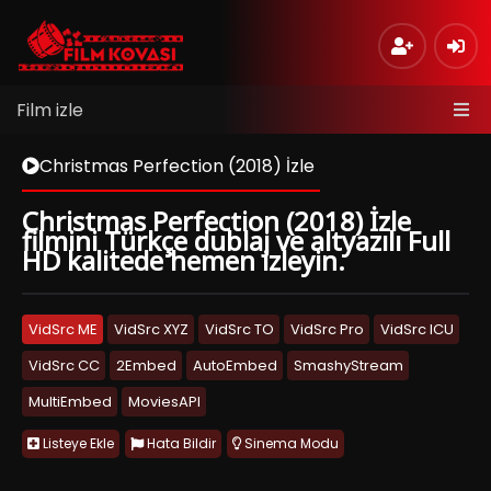
Film izle
Christmas Perfection (2018) İzle
Christmas Perfection (2018) İzle
filmini Türkçe dublaj ve altyazılı Full
HD kalitede hemen izleyin.
VidSrc ME
VidSrc XYZ
VidSrc TO
VidSrc Pro
VidSrc ICU
VidSrc CC
2Embed
AutoEmbed
SmashyStream
MultiEmbed
MoviesAPI
Listeye Ekle
Hata Bildir
Sinema Modu