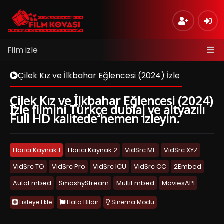
Film izle
Çilek Kız ve İlkbahar Eğlencesi (2024) İzle
Çilek Kız ve İlkbahar Eğlencesi (2024)
İzle filmini Türkçe dublaj ve altyazılı
Full HD kalitede hemen izleyin.
Harici Kaynak 1
Harici Kaynak 2
VidSrc ME
VidSrc XYZ
VidSrc TO
VidSrc Pro
VidSrc ICU
VidSrc CC
2Embed
AutoEmbed
SmashyStream
MultiEmbed
MoviesAPI
Listeye Ekle
Hata Bildir
Sinema Modu