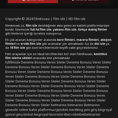
Copyright © 2024
FilmKovası | Film izle | HD Film izle
filmkovasi.co,
film izle
denildiğinde akla gelen en kaliteli platformlardan
biridir. Sitemizde
full hd film izle
,
yabancı film izle
,
türkçe dublaj filmler
gibi binlerce içeriği ücretsiz sunuyoruz.
En çok aranan kategoriler arasında
kore filmleri
,
macera filmleri
,
aksiyon
filmleri
ve
erotik film izle
gibi aramalar yer almaktadır. Siz de
dizi izle
ya
da
18 film izle
gibi özel tercihlerinizle keyifli vakit geçirebilirsiniz.
Film arayanlar için en ideal tercihlerden biri olan FilmKovası,
kesintisiz
film izleme siteleri
arasında öne çıkmaktadır.
fullfilmizle
Deneme Bonusu Veren Siteler
Deneme Bonusu Veren Siteler
Deneme Bonusu Veren Siteler
Deneme Bonusu Veren Siteler
Deneme
Bonusu Veren Siteler
Deneme Bonusu Veren Siteler
Deneme Bonusu
Veren Siteler
Deneme Bonusu Veren Siteler
Deneme Bonusu Veren
Siteler
Deneme Bonusu Veren Siteler
Deneme Bonusu Veren Siteler
Deneme Bonusu Veren Siteler
Deneme Bonusu Veren Siteler
Deneme
Bonusu Veren Siteler
Deneme Bonusu Veren Siteler
Deneme Bonusu
Veren Siteler
Deneme Bonusu Veren Siteler
Deneme Bonusu Veren
Siteler
Deneme Bonusu Veren Siteler
Deneme Bonusu Veren Siteler
Deneme Bonusu Veren Siteler
betmarino
betmarino
Betmarino
güvenilir online bahis platformu
cryptobet
meritking yeni giriş
kingroyal
güncel giriş
btcbet
kingroyal
favorislot
ilbet
robinbet
betmarino