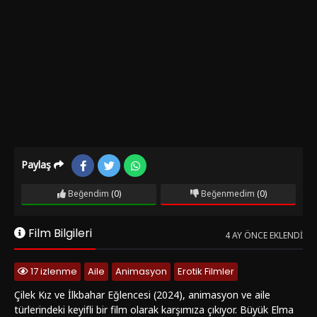
Paylaş
Beğendim
(0)
Beğenmedim
(0)
Film Bilgileri
4 AY ÖNCE EKLENDI
17 izlenme
Aile
Animasyon
Erotik Filmler
Çilek Kız ve İlkbahar Eğlencesi (2024), animasyon ve aile
türlerindeki keyifli bir film olarak karşımıza çıkıyor. Büyük Elma