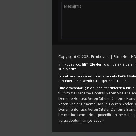
Copyright © 2024
FilmKovası | Film izle | HD
filmkovasi.co,
film izle
denildiğinde akla gelen e
sunuyoruz.
En çok aranan kategoriler arasında
kore filmle
tercihlerinizle keyifli vakit geçirebilirsiniz.
Film arayanlar için en ideal tercihlerden biri o
fullfilmizle
Deneme Bonusu Veren Siteler
Den
Deneme Bonusu Veren Siteler
Deneme Bonusu
Veren Siteler
Deneme Bonusu Veren Siteler
D
Deneme Bonusu Veren Siteler
Deneme Bonusu
betmarino
Betmarino güvenilir online bahis 
avrupabet
ümraniye escort