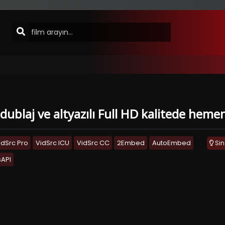
dublaj ve altyazılı Full HD kalitede hemen
idSrc Pro
VidSrc ICU
VidSrc CC
2Embed
AutoEmbed
Si
API