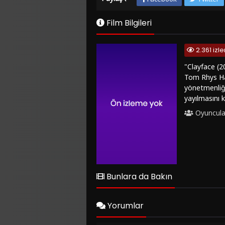
Film Bilgileri
2.361 iz
"Clayface (2
Tom Rhys Har
yönetmenliği
yayılmasını 
alıyor. Tom 
Oyuncula
hayat verdiği
görsel efektl
kombinasyonu
görüntü kali
davet ediyor.
seçenekleriy
Bunlara da Bakın
kesintisiz bi
"Clayface (2
izlemeye başl
Yorumlar