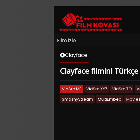
Film izle
Clayface
Clayface filmini Türkçe 
VidSrc ME
VidSrc XYZ
VidSrc TO
V
SmashyStream
MultiEmbed
Movies