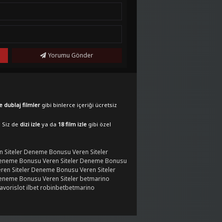
Yorumu Gönder
e dublaj filmler
gibi binlerce içeriği ücretsiz
. Siz de
dizi izle
ya da
18 film izle
gibi özel
 Siteler
Deneme Bonusu Veren Siteler
eneme Bonusu Veren Siteler
Deneme Bonusu
en Siteler
Deneme Bonusu Veren Siteler
eneme Bonusu Veren Siteler
betmarino
favorislot
ilbet
robinbet
betmarino