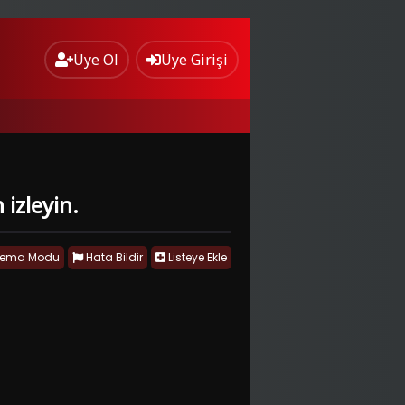
Üye Ol
Üye Girişi
 izleyin.
nema Modu
Hata Bildir
Listeye Ekle