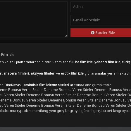
Spoiler Ekle
 Film izle
n kaliteli platformlardan biridir. Sitemizde
full hd film izle
,
yabancı film izle
,
türkç
ri
,
macera filmleri
,
aksiyon filmleri
ve
erotik film izle
gibi aramalar yer almaktadır
lan FilmKovası,
kesintisiz film izleme siteleri
arasında öne çıkmaktadır.
eme Bonusu Veren Siteler
Deneme Bonusu Veren Siteler
Deneme Bonusu Veren
 Veren Siteler
Deneme Bonusu Veren Siteler
Deneme Bonusu Veren Siteler
D
eneme Bonusu Veren Siteler
Deneme Bonusu Veren Siteler
Deneme Bonusu Ver
 Veren Siteler
Deneme Bonusu Veren Siteler
Deneme Bonusu Veren Siteler
D
platformu
cryptobet
meritking yeni giriş
kingroyal güncel giriş
btcbet
kingroyal