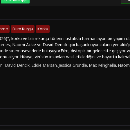
lenme
Bilim Kurgu
Korku
026)", korku ve bilim-kurgu türlerini ustalıkla harmanlayan bir yapım ol
ries, Naomi Ackie ve David Dencik gibi başarılı oyuncuların yer aldığı
nde sinemaseverlerle buluşuyor.Film, distopik bir gelecekte geçiyor ve 
konu alıyor. Hikaye, virüsün insanları nasıl etkilediğini ve hayatta kal
Rhys Harries'in canlandırdığı cesur karakter, Naomi Ackie'nin oynadığı z
r:
David Dencik
Eddie Marsan
Jessica Grundle
Max Minghella
Naomi
,
,
,
,
 tehlikeli karakter arasındaki gerilim, izleyicilere sürükleyici bir deney
eri ve gerilim dolu sahneleriyle dikkat çekiyor. Film, izleyicilere kork
nu sunarken aynı zamanda karakter derinliği ve duygusal yönleriyle 
tesiyle seyircilere sinematik bir deneyim sunan yapım, izleyicileri baş
"Clayface (2026)", film izleme tutkunları için kaçırılmayacak bir seçenek
le "FilmKovası" sitesinde izleyebileceğiniz bu heyecan dolu yapımı keş
r şekilde online izleyebileceğiniz bu film, korku ve bilim-kurgu tutkunl
026)" ile +18 türündeki erotik sahneler ve gerilim dolu anlarla dolu b
ayabilirsiniz.