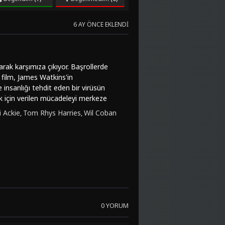
6 AY ÖNCE EKLENDI
arak karşımıza çıkıyor. Başrollerde
 film, James Watkins'in
insanlığı tehdit eden bir virüsün
mak için verilen mücadeleyi merkeze
eki bilim insanı ve David Dencik'in
 Ackie
Tom Rhys Harries
Wil Coban
,
,
im sunuyor."Clayface (2026)", etkileyici
u ve bilim-kurgunun muhteşem bir
de öne çıkıyor. Yüksek çözünürlüklü
ından kalkamayacakları bir maceraya
 olabilir. Türkçe dublaj veya altyazı
fetmeye hazır olun. HD kalitesinde,
arını memnun edecek nitelikte.
ir film deneyimi yaşamak için hemen
0 YORUM