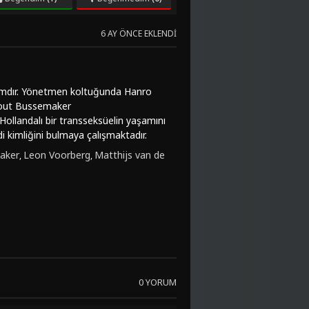
6 AY ÖNCE EKLENDI
yapımdır. Yönetmen koltuğunda Hanro
nout Bussemaker
 Hollandalı bir transseksüelin yaşamını
i kimliğini bulmaya çalışmaktadır.
sürükler.Film, sadece konusuyla değil
aker
Leon Voorberg
Matthijs van de
,
,
 etkileyici ve duygusal oyunculuğu,
ker gibi deneyimli oyuncular da
ğil aynı zamanda insanın kimlik
 anlama üzerine derin düşüncelere sevk
ve etkileyici performanslarıyla izlemeye
ak isteyenler için özellikle önerilir.
niz.
0 YORUM