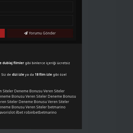
Yorumu Gönder
e dublaj filmler
gibi binlerce içeriği ücretsiz
. Siz de
dizi izle
ya da
18 film izle
gibi özel
 Siteler
Deneme Bonusu Veren Siteler
eneme Bonusu Veren Siteler
Deneme Bonusu
en Siteler
Deneme Bonusu Veren Siteler
eneme Bonusu Veren Siteler
betmarino
favorislot
ilbet
robinbet
betmarino