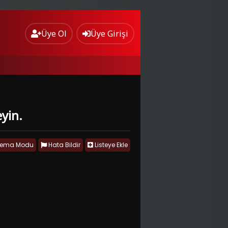
Üye Ol
Üye Girişi
eyin.
nema Modu
Hata Bildir
Listeye Ekle