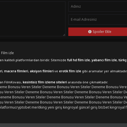
Spoiler Ekle
 Film izle
n kaliteli platformlardan biridir. Sitemizde
full hd film izle
,
yabancı film izle
,
türkç
ri
,
macera filmleri
,
aksiyon filmleri
ve
erotik film izle
gibi aramalar yer almaktadır
lan FilmKovası,
kesintisiz film izleme siteleri
arasında öne çıkmaktadır.
eme Bonusu Veren Siteler
Deneme Bonusu Veren Siteler
Deneme Bonusu Veren
 Veren Siteler
Deneme Bonusu Veren Siteler
Deneme Bonusu Veren Siteler
D
eneme Bonusu Veren Siteler
Deneme Bonusu Veren Siteler
Deneme Bonusu Ver
 Veren Siteler
Deneme Bonusu Veren Siteler
Deneme Bonusu Veren Siteler
D
platformu
cryptobet
meritking yeni giriş
kingroyal güncel giriş
btcbet
kingroyal