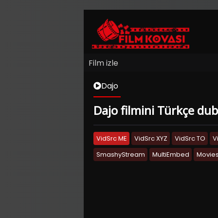
Film izle
Dajo
Dajo filmini Türkçe dubl
VidSrc ME
VidSrc XYZ
VidSrc TO
V
SmashyStream
MultiEmbed
Movies