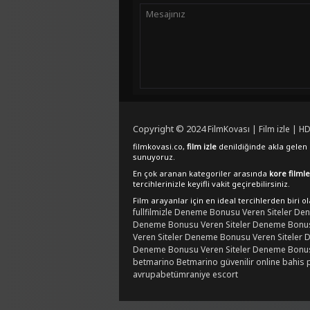
Copyright © 2024
FilmKovası | Film izle | HD
filmkovasi.co,
film izle
denildiğinde akla gelen e
sunuyoruz.
En çok aranan kategoriler arasında
kore filmle
tercihlerinizle keyifli vakit geçirebilirsiniz.
Film arayanlar için en ideal tercihlerden biri o
fullfilmizle
Deneme Bonusu Veren Siteler
Den
Deneme Bonusu Veren Siteler
Deneme Bonusu
Veren Siteler
Deneme Bonusu Veren Siteler
D
Deneme Bonusu Veren Siteler
Deneme Bonusu
betmarino
Betmarino güvenilir online bahis 
avrupabet
ümraniye escort