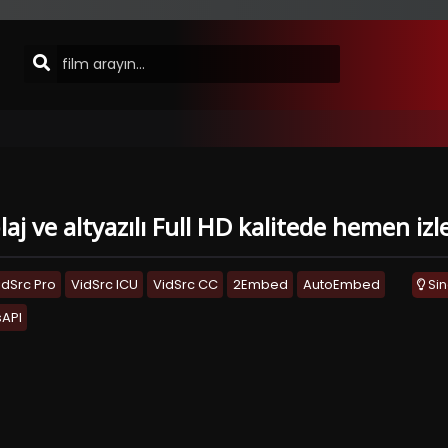
aj ve altyazılı Full HD kalitede hemen izl
idSrc Pro
VidSrc ICU
VidSrc CC
2Embed
AutoEmbed
Si
API