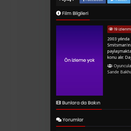
Film Bilgileri
19 izlen
2003 yılında
Smitsman'ın
paylaşmaktad
konu alır. D
Karakterin iç
Oyuncula
aynı zamanda
Sande Bakh
izleyicileri
filmdeki rol
arayışını el
ederken duyg
değer bir yap
Bunlara da Bakın
FilmKovası si
Yorumlar