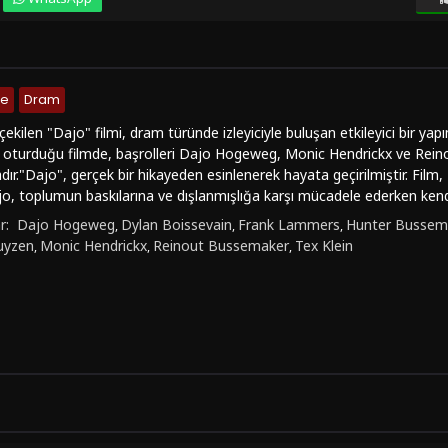
me
Dram
 çekilen "Dajo" filmi, dram türünde izleyiciyle buluşan etkileyici bir 
 oturduğu filmde, başrolleri Dajo Hogeweg, Monic Hendrickx ve Rei
ır."Dajo", gerçek bir hikayeden esinlenerek hayata geçirilmiştir. Film,
ajo, toplumun baskılarına ve dışlanmışlığa karşı mücadele ederken kend
sel çatışmaları ve dış dünyayla olan ilişkisi, izleyiciyi derin duygulara 
r:
Dajo Hogeweg
Dylan Boissevain
Frank Lammers
Hunter Bussem
,
,
,
 oyunculuk performanslarıyla da dikkat çekmektedir. Dajo Hogeweg'in
uyzen
Monic Hendrickx
Reinout Bussemaker
Tex Klein
,
,
,
 karakterin duygularına ortak eder. Monic Hendrickx ve Reinout Bussema
leriyle göz doldurur."Dajo", sadece transseksüel bir bireyin yaşamını de
e alan derin bir hikayeyi seyirciye sunar. Film, toplumun kabul etme ve
usal bir yolculuğa çıkartır."Dajo (2003)" filmi, dram türündeki içeriği 
ım. Transseksüel bireylerin yaşadığı zorlukları ve içsel çatışmaları anlam
tesinden "Dajo"yı türkçe altyazılı olarak full hd kalitesinde izleyebilirsi