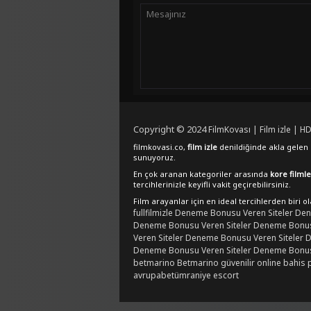
Copyright © 2024
FilmKovası | Film izle | HD
filmkovasi.co,
film izle
denildiğinde akla gelen e
sunuyoruz.
En çok aranan kategoriler arasında
kore filmle
tercihlerinizle keyifli vakit geçirebilirsiniz.
Film arayanlar için en ideal tercihlerden biri o
fullfilmizle
Deneme Bonusu Veren Siteler
Den
Deneme Bonusu Veren Siteler
Deneme Bonusu
Veren Siteler
Deneme Bonusu Veren Siteler
D
Deneme Bonusu Veren Siteler
Deneme Bonusu
betmarino
Betmarino güvenilir online bahis 
avrupabet
ümraniye escort