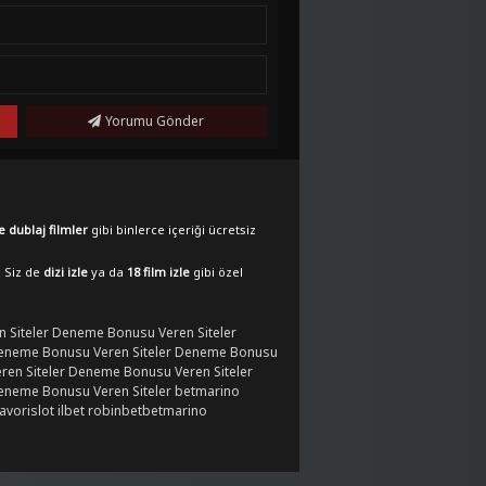
Yorumu Gönder
e dublaj filmler
gibi binlerce içeriği ücretsiz
. Siz de
dizi izle
ya da
18 film izle
gibi özel
 Siteler
Deneme Bonusu Veren Siteler
eneme Bonusu Veren Siteler
Deneme Bonusu
en Siteler
Deneme Bonusu Veren Siteler
eneme Bonusu Veren Siteler
betmarino
favorislot
ilbet
robinbet
betmarino