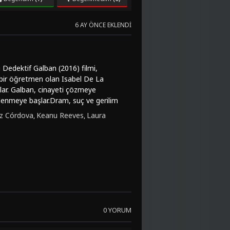
6 AY ÖNCE EKLENDI
ı Dedektif Galban (2016) filmi,
nç bir öğretmen olan Isabel De La
lar. Galban, cinayeti çözmeye
killenmeye başlar.Dram, suç ve gerilim
 Sorvino gibi başarılı oyuncuların
uz Córdova
Keanu Reeves
Laura
,
,
ine çeken sürükleyici bir atmosfer
nı zamanda karakterler arasındaki
zı veya türkçe dublaj seçenekleriyle
nı sunan film, gerilim ve gizem seven
erinlikleri, izleyicileri filmin başından
 dolu atmosferi ve etkileyici
sanız, bu filmi mutlaka izlemelisiniz.
0 YORUM