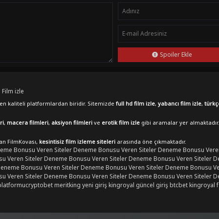
Spoiler Ekle
 Film izle
n kaliteli platformlardan biridir. Sitemizde
full hd film izle
,
yabancı film izle
,
türkç
ri
,
macera filmleri
,
aksiyon filmleri
ve
erotik film izle
gibi aramalar yer almaktadır
lan FilmKovası,
kesintisiz film izleme siteleri
arasında öne çıkmaktadır.
eme Bonusu Veren Siteler
Deneme Bonusu Veren Siteler
Deneme Bonusu Veren
 Veren Siteler
Deneme Bonusu Veren Siteler
Deneme Bonusu Veren Siteler
D
eneme Bonusu Veren Siteler
Deneme Bonusu Veren Siteler
Deneme Bonusu Ver
 Veren Siteler
Deneme Bonusu Veren Siteler
Deneme Bonusu Veren Siteler
D
platformu
cryptobet
meritking yeni giriş
kingroyal güncel giriş
btcbet
kingroyal