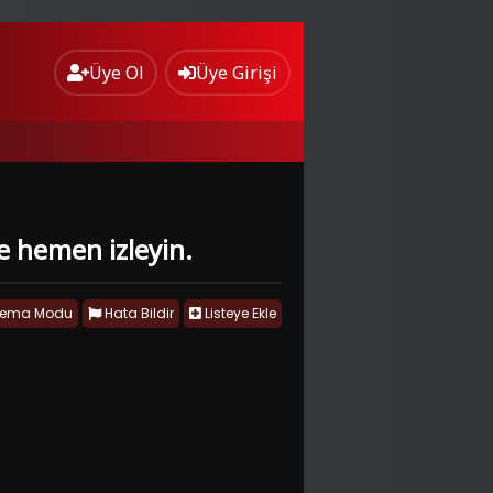
Üye Ol
Üye Girişi
de hemen izleyin.
nema Modu
Hata Bildir
Listeye Ekle