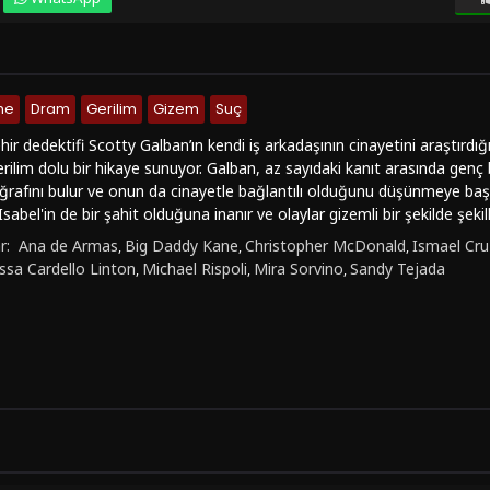
me
Dram
Gerilim
Gizem
Suç
ir dedektifi Scotty Galban’ın kendi iş arkadaşının cinayetini araştırdığ
 gerilim dolu bir hikaye sunuyor. Galban, az sayıdaki kanıt arasında ge
ğrafını bulur ve onun da cinayetle bağlantılı olduğunu düşünmeye baş
Isabel'in de bir şahit olduğuna inanır ve olaylar gizemli bir şekilde şe
bir araya getiren Dedektif Galban, Keanu Reeves, Ana de Armas ve Mira
r:
Ana de Armas
Big Daddy Kane
Christopher McDonald
Ismael Cr
,
,
,
rıyla dikkat çekiyor. Yönetmen Gee Malik Linton, seyirciyi olayların iç
ssa Cardello Linton
Michael Rispoli
Mira Sorvino
Sandy Tejada
,
,
,
şarıyor. Film, izleyicilere sadece bir cinayet soruşturmasını değil, ay
şkileri de keşfetme fırsatı sunuyor.Dedektif Galban (2016), türkçe altya
sunulmaktadır. HD kalitesinde, kesintisiz bir şekilde online izleme imka
in ideal bir seçenek olabilir. Olay örgüsündeki sürprizler ve karakterlerin d
 ekran başına kilitlemeyi başarıyor.Dedektif Galban (2016) filmi, gizem
ıyla dikkat çekiyor. Eğer siz de gerilim dolu bir cinayet hikayesi arıyor
tesinden Dedektif Galban'ı full hd kalitesinde izleyebilirsiniz.