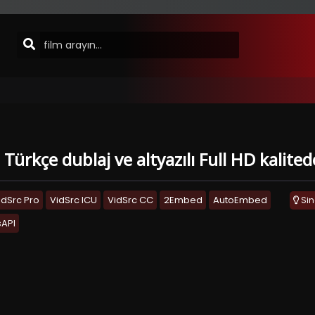
 Türkçe dublaj ve altyazılı Full HD kalite
idSrc Pro
VidSrc ICU
VidSrc CC
2Embed
AutoEmbed
Si
API