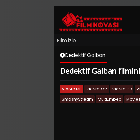
Film izle
Dedektif Galban
Dedektif Galban filmini
VidSrc ME
VidSrc XYZ
VidSrc TO
V
SmashyStream
MultiEmbed
Movies