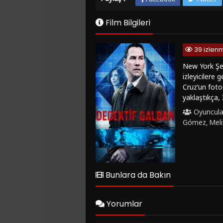
Film Bilgileri
39 izlen
New York Şeh
izleyicilere
Cruz’un foto
yaklaştıkça, 
unsurlarını 
Oyuncula
performansla
Gómez
Meli
,
yaratmayı ba
karmaşık ili
izleyicilere 
izleyiciler iç
sonuna kadar
Bunlara da Bakın
performanslar
FilmKovası si
Yorumlar