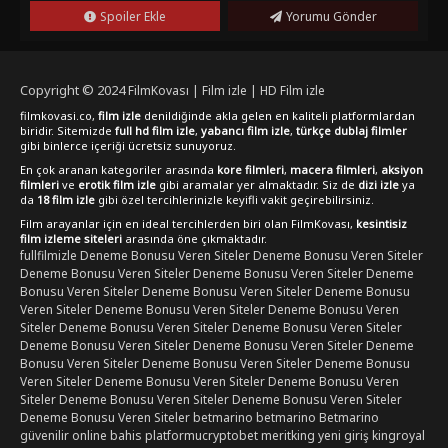
başarılı bir şekilde harmanlayan film, seyircilerine unutulmaz
Spoiler Ekle
Yorumu Gönder
bir deneyim vadederken aynı zamanda Drakula'nın iç
dünyasına da derinlemesine bir yolculuk sunuyor.Eğer siz de
"Drakula (2025)" filmini izlemek istiyorsanız, bu heyecan dolu
yapımı "FilmKovası" sitesinde bulabilir ve türkçe dublaj veya
Copyright © 2024
FilmKovası | Film izle | HD Film izle
türkçe altyazı seçenekleriyle full hd kalitesinde kesintisiz bir
filmkovasi.co,
film izle
denildiğinde akla gelen en kaliteli platformlardan
şekilde izleyebilirsiniz. Bu eşsiz deneyimi kaçırmamak için
biridir. Sitemizde
full hd film izle
,
yabancı film izle
,
türkçe dublaj filmler
gibi binlerce içeriği ücretsiz sunuyoruz.
hemen filmi izlemeye başlayabilirsiniz.
En çok aranan kategoriler arasında
kore filmleri
,
macera filmleri
,
aksiyon
filmleri
ve
erotik film izle
gibi aramalar yer almaktadır. Siz de
dizi izle
ya
da
18 film izle
gibi özel tercihlerinizle keyifli vakit geçirebilirsiniz.
Film arayanlar için en ideal tercihlerden biri olan FilmKovası,
kesintisiz
film izleme siteleri
arasında öne çıkmaktadır.
fullfilmizle
Deneme Bonusu Veren Siteler
Deneme Bonusu Veren Siteler
Deneme Bonusu Veren Siteler
Deneme Bonusu Veren Siteler
Deneme
Bonusu Veren Siteler
Deneme Bonusu Veren Siteler
Deneme Bonusu
Veren Siteler
Deneme Bonusu Veren Siteler
Deneme Bonusu Veren
Siteler
Deneme Bonusu Veren Siteler
Deneme Bonusu Veren Siteler
Deneme Bonusu Veren Siteler
Deneme Bonusu Veren Siteler
Deneme
Bonusu Veren Siteler
Deneme Bonusu Veren Siteler
Deneme Bonusu
Veren Siteler
Deneme Bonusu Veren Siteler
Deneme Bonusu Veren
Siteler
Deneme Bonusu Veren Siteler
Deneme Bonusu Veren Siteler
Deneme Bonusu Veren Siteler
betmarino
betmarino
Betmarino
güvenilir online bahis platformu
cryptobet
meritking yeni giriş
kingroyal