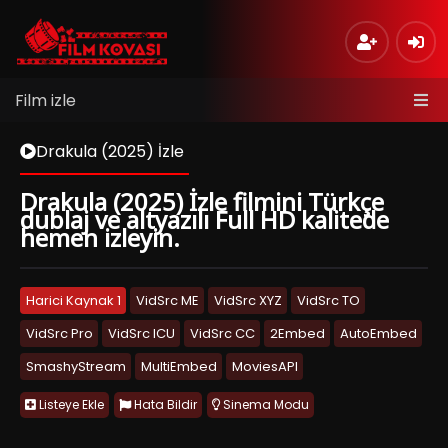
Film izle
Drakula (2025) İzle
Drakula (2025) İzle filmini Türkçe
dublaj ve altyazılı Full HD kalitede
hemen izleyin.
Harici Kaynak 1
VidSrc ME
VidSrc XYZ
VidSrc TO
VidSrc Pro
VidSrc ICU
VidSrc CC
2Embed
AutoEmbed
SmashyStream
MultiEmbed
MoviesAPI
Listeye Ekle
Hata Bildir
Sinema Modu