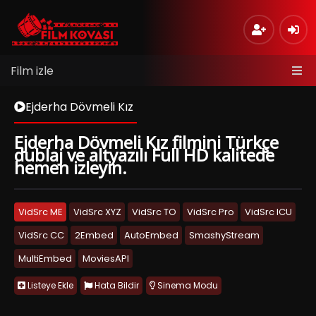
Film izle
Ejderha Dövmeli Kız
Ejderha Dövmeli Kız filmini Türkçe
dublaj ve altyazılı Full HD kalitede
hemen izleyin.
VidSrc ME
VidSrc XYZ
VidSrc TO
VidSrc Pro
VidSrc ICU
VidSrc CC
2Embed
AutoEmbed
SmashyStream
MultiEmbed
MoviesAPI
Listeye Ekle
Hata Bildir
Sinema Modu