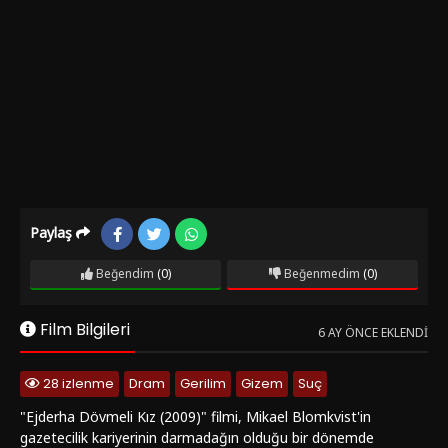
Paylaş
Beğendim
(0)
Beğenmedim
(0)
Film Bilgileri
6 AY ÖNCE EKLENDI
28 izlenme
Dram
Gerilim
Gizem
Suç
"Ejderha Dövmeli Kız (2009)" filmi, Mikael Blomkvist'in
gazetecilik kariyerinin darmadağın olduğu bir dönemde