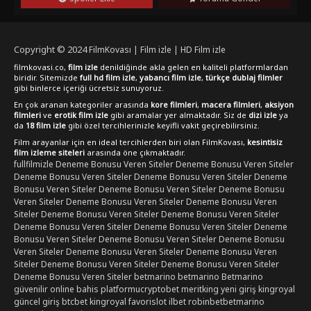
olacaksınız.
Copyright © 2024
FilmKovası | Film izle | HD Film izle
filmkovasi.co,
film izle
denildiğinde akla gelen en kaliteli platformlardan
biridir. Sitemizde
full hd film izle
,
yabancı film izle
,
türkçe dublaj filmler
gibi binlerce içeriği ücretsiz sunuyoruz.
En çok aranan kategoriler arasında
kore filmleri
,
macera filmleri
,
aksiyon
filmleri
ve
erotik film izle
gibi aramalar yer almaktadır. Siz de
dizi izle
ya
da
18 film izle
gibi özel tercihlerinizle keyifli vakit geçirebilirsiniz.
Film arayanlar için en ideal tercihlerden biri olan FilmKovası,
kesintisiz
film izleme siteleri
arasında öne çıkmaktadır.
fullfilmizle
Deneme Bonusu Veren Siteler
Deneme Bonusu Veren Siteler
Deneme Bonusu Veren Siteler
Deneme Bonusu Veren Siteler
Deneme
Bonusu Veren Siteler
Deneme Bonusu Veren Siteler
Deneme Bonusu
Veren Siteler
Deneme Bonusu Veren Siteler
Deneme Bonusu Veren
Siteler
Deneme Bonusu Veren Siteler
Deneme Bonusu Veren Siteler
Deneme Bonusu Veren Siteler
Deneme Bonusu Veren Siteler
Deneme
Bonusu Veren Siteler
Deneme Bonusu Veren Siteler
Deneme Bonusu
Veren Siteler
Deneme Bonusu Veren Siteler
Deneme Bonusu Veren
Siteler
Deneme Bonusu Veren Siteler
Deneme Bonusu Veren Siteler
Deneme Bonusu Veren Siteler
betmarino
betmarino
Betmarino
güvenilir online bahis platformu
cryptobet
meritking yeni giriş
kingroyal
güncel giriş
btcbet
kingroyal
favorislot
ilbet
robinbet
betmarino