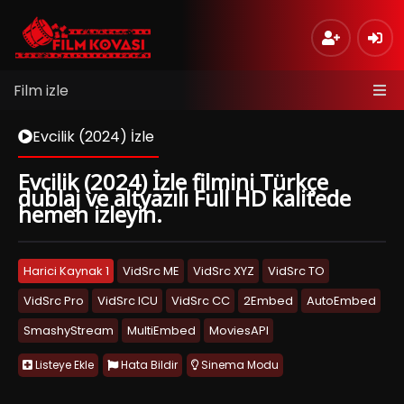
Film izle
Evcilik (2024) İzle
Evcilik (2024) İzle filmini Türkçe
dublaj ve altyazılı Full HD kalitede
hemen izleyin.
Harici Kaynak 1
VidSrc ME
VidSrc XYZ
VidSrc TO
VidSrc Pro
VidSrc ICU
VidSrc CC
2Embed
AutoEmbed
SmashyStream
MultiEmbed
MoviesAPI
Listeye Ekle
Hata Bildir
Sinema Modu