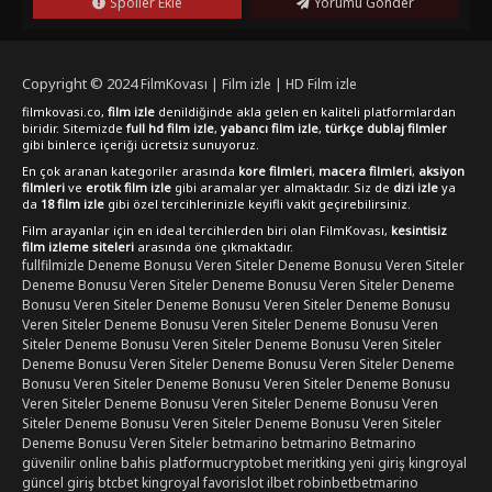
Spoiler Ekle
Yorumu Gönder
(2024)" filmi, sıra dışı hikayesi, güçlü oyunculuk
performansları ve derinlikli karakter analizleriyle dikkat
çekmektedir. FilmKovası sitesi üzerinden Türkçe altyazılı
olarak 1080p kalitesinde izlenebileceğini belirtmek isteriz. Bu
Copyright © 2024
FilmKovası | Film izle | HD Film izle
filmi izlerken duygusal ve düşünsel bir yolculuğa çıkmak
filmkovasi.co,
film izle
denildiğinde akla gelen en kaliteli platformlardan
isteyen izleyiciler için kesinlikle izlemeye değer bir yapım
biridir. Sitemizde
full hd film izle
,
yabancı film izle
,
türkçe dublaj filmler
olduğunu söyleyebiliriz.
gibi binlerce içeriği ücretsiz sunuyoruz.
En çok aranan kategoriler arasında
kore filmleri
,
macera filmleri
,
aksiyon
filmleri
ve
erotik film izle
gibi aramalar yer almaktadır. Siz de
dizi izle
ya
da
18 film izle
gibi özel tercihlerinizle keyifli vakit geçirebilirsiniz.
Film arayanlar için en ideal tercihlerden biri olan FilmKovası,
kesintisiz
film izleme siteleri
arasında öne çıkmaktadır.
fullfilmizle
Deneme Bonusu Veren Siteler
Deneme Bonusu Veren Siteler
Deneme Bonusu Veren Siteler
Deneme Bonusu Veren Siteler
Deneme
Bonusu Veren Siteler
Deneme Bonusu Veren Siteler
Deneme Bonusu
Veren Siteler
Deneme Bonusu Veren Siteler
Deneme Bonusu Veren
Siteler
Deneme Bonusu Veren Siteler
Deneme Bonusu Veren Siteler
Deneme Bonusu Veren Siteler
Deneme Bonusu Veren Siteler
Deneme
Bonusu Veren Siteler
Deneme Bonusu Veren Siteler
Deneme Bonusu
Veren Siteler
Deneme Bonusu Veren Siteler
Deneme Bonusu Veren
Siteler
Deneme Bonusu Veren Siteler
Deneme Bonusu Veren Siteler
Deneme Bonusu Veren Siteler
betmarino
betmarino
Betmarino
güvenilir online bahis platformu
cryptobet
meritking yeni giriş
kingroyal
güncel giriş
btcbet
kingroyal
favorislot
ilbet
robinbet
betmarino