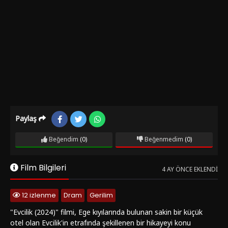
Paylaş
Beğendim
(0)
Beğenmedim
(0)
Film Bilgileri
4 AY ÖNCE EKLENDI
12 izlenme
Dram
Gerilim
"Evcilik (2024)" filmi, Ege kıyılarında bulunan sakin bir küçük
otel olan Evcilik'in etrafında şekillenen bir hikayeyi konu