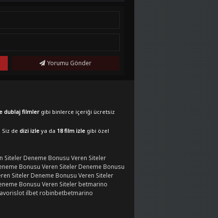
Yorumu Gönder
e dublaj filmler
gibi binlerce içeriği ücretsiz
. Siz de
dizi izle
ya da
18 film izle
gibi özel
 Siteler
Deneme Bonusu Veren Siteler
eneme Bonusu Veren Siteler
Deneme Bonusu
en Siteler
Deneme Bonusu Veren Siteler
eneme Bonusu Veren Siteler
betmarino
favorislot
ilbet
robinbet
betmarino