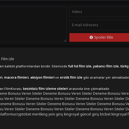
Spoiler Ekle
 Film izle
n kaliteli platformlardan biridir. Sitemizde
full hd film izle
,
yabancı film izle
,
türkç
ri
,
macera filmleri
,
aksiyon filmleri
ve
erotik film izle
gibi aramalar yer almaktadır
lan FilmKovası,
kesintisiz film izleme siteleri
arasında öne çıkmaktadır.
eme Bonusu Veren Siteler
Deneme Bonusu Veren Siteler
Deneme Bonusu Veren
 Veren Siteler
Deneme Bonusu Veren Siteler
Deneme Bonusu Veren Siteler
D
eneme Bonusu Veren Siteler
Deneme Bonusu Veren Siteler
Deneme Bonusu Ver
 Veren Siteler
Deneme Bonusu Veren Siteler
Deneme Bonusu Veren Siteler
D
platformu
cryptobet
meritking yeni giriş
kingroyal güncel giriş
btcbet
kingroyal