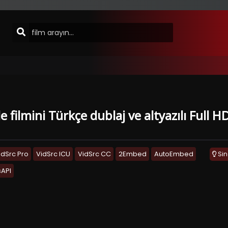
le filmini Türkçe dublaj ve altyazılı Full
idSrc Pro
VidSrc ICU
VidSrc CC
2Embed
AutoEmbed
Si
API