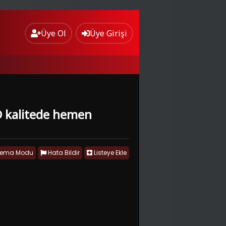
Üye Ol
Üye Girişi
 HD kalitede hemen
nema Modu
Hata Bildir
Listeye Ekle