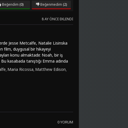
Beğendim
(0)
Beğenmedim
(2)
8 AY ÖNCE EKLENDI
lerde Jesse Metcalfe, Natalie Lisinska
 film, duygusal bir hikayeyi
ayları konu almaktadır. Noah, bir iş
r. Bu kasabada tanıştığı Emma adında
medik gelişmelerle dolu bir şekilde
lfe
Maria Ricossa
Matthew Edison
,
,
,
ci hikayesiyle dikkat çekmektedir. Jesse
nsurlardan biridir. Ayrıca, filmdeki
ır.Bu duygusal ve romantik filmi
010)" filmini Türkçe dublaj veya Türkçe
ilirsiniz. Netfliks, erotik sahneler
nlarıyla da izleyicileri etkilemeyi
0 YORUM