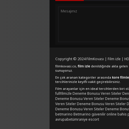
Copyright © 2024
FilmKovası | Film izle | HD
filmkovasi.co,
film izle
denildiğinde akla gelen e
sunuyoruz.
En çok aranan kategoriler arasında
kore filmle
tercihlerinizle keyifli vakit geçirebilirsiniz.
Film arayanlar için en ideal tercihlerden biri o
fullfilmizle
Deneme Bonusu Veren Siteler
Den
Deneme Bonusu Veren Siteler
Deneme Bonusu
Veren Siteler
Deneme Bonusu Veren Siteler
D
Deneme Bonusu Veren Siteler
Deneme Bonusu
betmarino
Betmarino güvenilir online bahis 
avrupabet
ümraniye escort