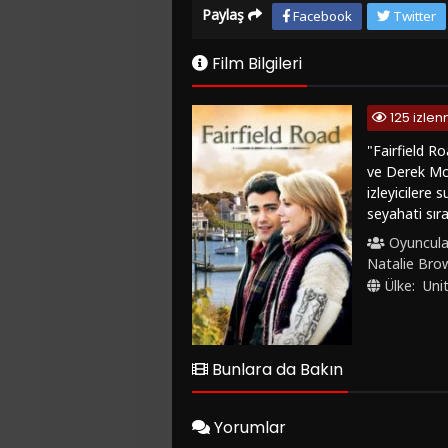
Paylaş
Facebook
Twitter
Film Bilgileri
125 izle
"Fairfield Ro
ve Derek McG
izleyicilere 
seyahati sır
bir kadınla a
Oyuncula
ilerler ve iz
Natalie Bro
Metcalfe ve N
Ülke:
Uni
kasaba atmos
izlemek istey
altyazı seçen
içeren +18 fi
Bunlara da Bakın
başarıyor.
Yorumlar