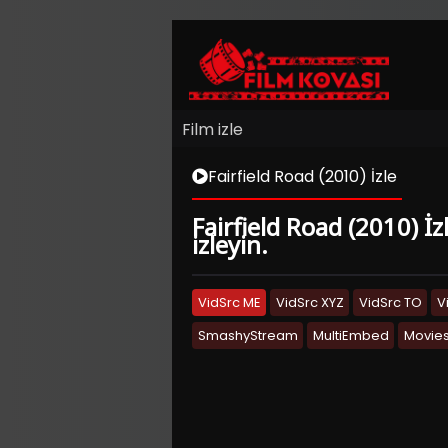
Film izle
Fairfield Road (2010) İzle
Fairfield Road (2010) İz
izleyin.
VidSrc ME
VidSrc XYZ
VidSrc TO
V
SmashyStream
MultiEmbed
Movies