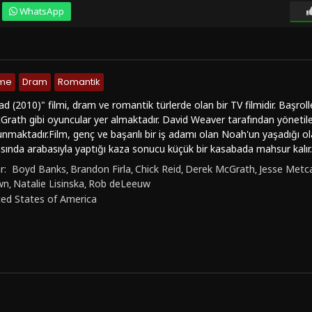
WhatsApp
nme
Dram
Romantik
ad (2010)" filmi, dram ve romantik türlerde olan bir TV filmidir. Başrol
rath gibi oyuncular yer almaktadır. David Weaver tarafından yönetilen
sunmaktadır.Film, genç ve başarılı bir iş adamı olan Noah'un yaşadığı ol
asında arabasıyla yaptığı kaza sonucu küçük bir kasabada mahsur kalı
ralarında özel bir bağ oluşmaya başlar. İkilinin arasındaki ilişki, beklen
r:
Boyd Banks
Brandon Firla
Chick Reid
Derek McGrath
Jesse Metca
,
,
,
,
leyicileri duygusal bir yolculuğa çıkarır."Fairfield Road", sade ve etkileyi
wn
Natalie Lisinska
Rob deLeeuw
,
,
atalie Lisinska'nın başarılı performansları, filmi izlemeye değer kılan u
ted States of America
feri ve doğal çekimler de izleyicilere gerçekçi bir deneyim sunmaktad
enler, "FilmKovası" sitesinde kolaylıkla bulabilirler. "Fairfield Road (2
ekleriyle full HD kalitesinde online izlemek için şimdi siteyi ziyaret edeb
lmleri sevenlerin de keyifle izleyeceği bir yapım olan bu film, duygusal a