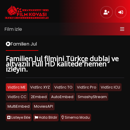
Film izle
Familien Jul
Familien Jul filmini Türkçe dublaj ve
altyazılı Full HD kalitede hemen
izleyin.
VidSrc ME
VidSrc XYZ
VidSrc TO
VidSrc Pro
VidSrc ICU
VidSrc CC
2Embed
AutoEmbed
SmashyStream
MultiEmbed
MoviesAPI
Listeye Ekle
Hata Bildir
Sinema Modu