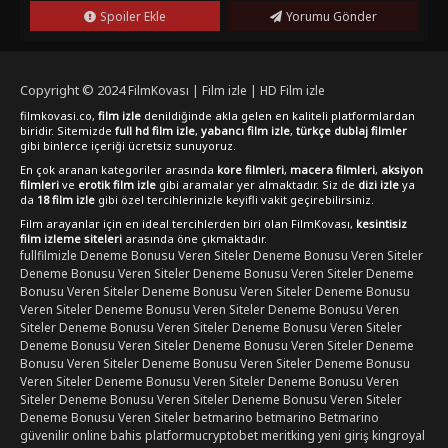
Spoiler Ekle
Yorumu Gönder
Copyright © 2024
FilmKovası | Film izle | HD Film izle
filmkovasi.co,
film izle
denildiğinde akla gelen en kaliteli platformlardan
biridir. Sitemizde
full hd film izle
,
yabancı film izle
,
türkçe dublaj filmler
gibi binlerce içeriği ücretsiz sunuyoruz.
En çok aranan kategoriler arasında
kore filmleri
,
macera filmleri
,
aksiyon
filmleri
ve
erotik film izle
gibi aramalar yer almaktadır. Siz de
dizi izle
ya
da
18 film izle
gibi özel tercihlerinizle keyifli vakit geçirebilirsiniz.
Film arayanlar için en ideal tercihlerden biri olan FilmKovası,
kesintisiz
film izleme siteleri
arasında öne çıkmaktadır.
fullfilmizle
Deneme Bonusu Veren Siteler
Deneme Bonusu Veren Siteler
Deneme Bonusu Veren Siteler
Deneme Bonusu Veren Siteler
Deneme
Bonusu Veren Siteler
Deneme Bonusu Veren Siteler
Deneme Bonusu
Veren Siteler
Deneme Bonusu Veren Siteler
Deneme Bonusu Veren
Siteler
Deneme Bonusu Veren Siteler
Deneme Bonusu Veren Siteler
Deneme Bonusu Veren Siteler
Deneme Bonusu Veren Siteler
Deneme
Bonusu Veren Siteler
Deneme Bonusu Veren Siteler
Deneme Bonusu
Veren Siteler
Deneme Bonusu Veren Siteler
Deneme Bonusu Veren
Siteler
Deneme Bonusu Veren Siteler
Deneme Bonusu Veren Siteler
Deneme Bonusu Veren Siteler
betmarino
betmarino
Betmarino
güvenilir online bahis platformu
cryptobet
meritking yeni giriş
kingroyal