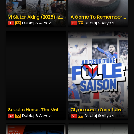
Vi Slutar Aldrig (2025) İzle
A Game To Remember (2025) İzle
Dublaj & Altyazı
Dublaj & Altyazı
Scout’s Honor: The Mel Didier Story (2014) İzle
OL, au cœur d’une folle saison (2024) İzle
Dublaj & Altyazı
Dublaj & Altyazı