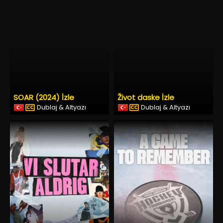
SOAR (2024) İzle
Život daske İzle
Dublaj & Altyazı
Dublaj & Altyazı