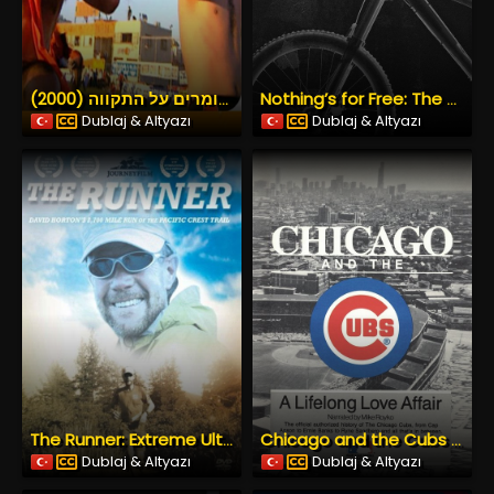
שומרים על התקווה (2000) İzle
Nothing’s for Free: The History of Freeride Mountain Biking (2023) İzle
Dublaj & Altyazı
Dublaj & Altyazı
The Runner: Extreme UltraRunner David Horton (2006) İzle
Chicago and the Cubs – A Lifelong Love Affair (1987) İzle
Dublaj & Altyazı
Dublaj & Altyazı