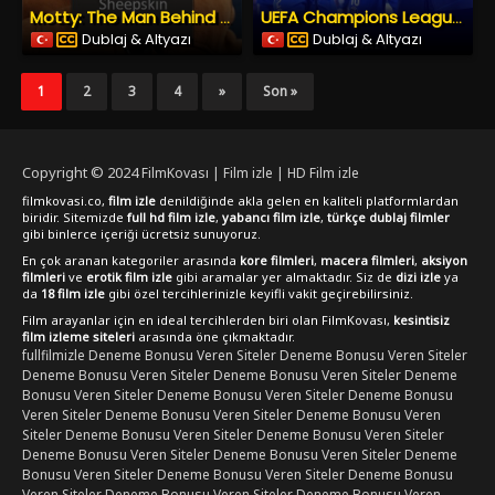
Motty: The Man Behind the Sheepskin (2018) İzle
UEFA Champions League : une saison capitale (2025) İzle
Dublaj & Altyazı
Dublaj & Altyazı
1
2
3
4
»
Son »
Copyright © 2024
FilmKovası | Film izle | HD Film izle
filmkovasi.co,
film izle
denildiğinde akla gelen en kaliteli platformlardan
biridir. Sitemizde
full hd film izle
,
yabancı film izle
,
türkçe dublaj filmler
gibi binlerce içeriği ücretsiz sunuyoruz.
En çok aranan kategoriler arasında
kore filmleri
,
macera filmleri
,
aksiyon
filmleri
ve
erotik film izle
gibi aramalar yer almaktadır. Siz de
dizi izle
ya
da
18 film izle
gibi özel tercihlerinizle keyifli vakit geçirebilirsiniz.
Film arayanlar için en ideal tercihlerden biri olan FilmKovası,
kesintisiz
film izleme siteleri
arasında öne çıkmaktadır.
fullfilmizle
Deneme Bonusu Veren Siteler
Deneme Bonusu Veren Siteler
Deneme Bonusu Veren Siteler
Deneme Bonusu Veren Siteler
Deneme
Bonusu Veren Siteler
Deneme Bonusu Veren Siteler
Deneme Bonusu
Veren Siteler
Deneme Bonusu Veren Siteler
Deneme Bonusu Veren
Siteler
Deneme Bonusu Veren Siteler
Deneme Bonusu Veren Siteler
Deneme Bonusu Veren Siteler
Deneme Bonusu Veren Siteler
Deneme
Bonusu Veren Siteler
Deneme Bonusu Veren Siteler
Deneme Bonusu
Veren Siteler
Deneme Bonusu Veren Siteler
Deneme Bonusu Veren