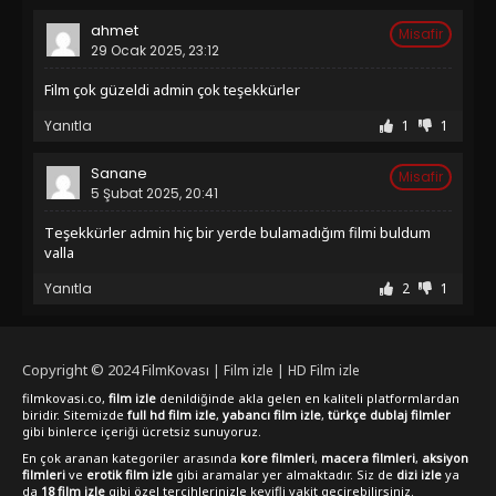
ahmet
Misafir
29 Ocak 2025, 23:12
film çok güzeldi admin çok teşekkürler
Yanıtla
1
1
Sanane
Misafir
5 Şubat 2025, 20:41
teşekkürler admin hiç bir yerde bulamadığım filmi buldum
valla
Yanıtla
2
1
Copyright © 2024
FilmKovası | Film izle | HD Film izle
filmkovasi.co,
film izle
denildiğinde akla gelen en kaliteli platformlardan
biridir. Sitemizde
full hd film izle
,
yabancı film izle
,
türkçe dublaj filmler
gibi binlerce içeriği ücretsiz sunuyoruz.
En çok aranan kategoriler arasında
kore filmleri
,
macera filmleri
,
aksiyon
filmleri
ve
erotik film izle
gibi aramalar yer almaktadır. Siz de
dizi izle
ya
da
18 film izle
gibi özel tercihlerinizle keyifli vakit geçirebilirsiniz.