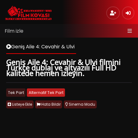
Film izle
Geniş Aile 4: Cevahir & Ulvi
Geniş Aile 4: Cevahir & Ulvi filmini
Türkçe dublaj ve altyazılı Full HD
kalitede hemen izleyin.
Tek Part
Alternatif Tek Part
Listeye Ekle
Hata Bildir
Sinema Modu