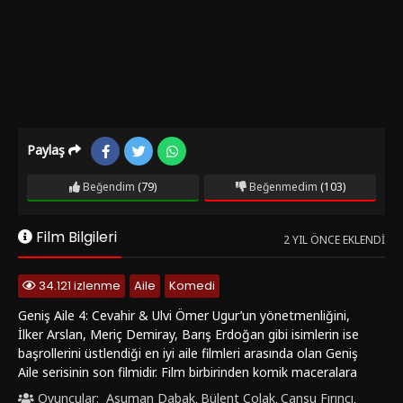
Paylaş
Beğendim
(79)
Beğenmedim
(103)
Film Bilgileri
2 YIL ÖNCE EKLENDI
34.121 izlenme
Aile
Komedi
Geniş Aile 4: Cevahir & Ulvi Ömer Ugur’un yönetmenliğini,
İlker Arslan, Meriç Demiray, Barış Erdoğan gibi isimlerin ise
başrollerini üstlendiği en iyi aile filmleri arasında olan Geniş
Aile serisinin son filmidir. Film birbirinden komik maceralara
atlayan komedi dolu ikili Cevahir ve Ulvi’nin yeni maceralarını
Oyuncular:
Asuman Dabak
Bülent Çolak
Cansu Fırıncı
,
,
,