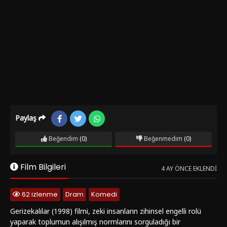
Paylaş
Beğendim
(0)
Beğenmedim
(0)
Film Bilgileri
4 AY ÖNCE EKLENDI
62 izlenme
Dram
Komedi
Gerizekalılar (1998) filmi, zeki insanların zihinsel engelli rolü
yaparak toplumun alışılmış normlarını sorguladığı bir