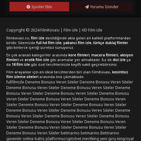
Spoiler Ekle
Yorumu Gönder
Copyright © 2024
FilmKovası | Film izle | HD Film izle
filmkovasi.co,
film izle
denildiğinde akla gelen en kaliteli platformlardan
biridir. Sitemizde
full hd film izle
,
yabancı film izle
,
türkçe dublaj filmler
gibi binlerce içeriği ücretsiz sunuyoruz.
En çok aranan kategoriler arasında
kore filmleri
,
macera filmleri
,
aksiyon
filmleri
ve
erotik film izle
gibi aramalar yer almaktadır. Siz de
dizi izle
ya
da
18 film izle
gibi özel tercihlerinizle keyifli vakit geçirebilirsiniz.
Film arayanlar için en ideal tercihlerden biri olan FilmKovası,
kesintisiz
film izleme siteleri
arasında öne çıkmaktadır.
fullfilmizle
Deneme Bonusu Veren Siteler
Deneme Bonusu Veren Siteler
Deneme Bonusu Veren Siteler
Deneme Bonusu Veren Siteler
Deneme
Bonusu Veren Siteler
Deneme Bonusu Veren Siteler
Deneme Bonusu
Veren Siteler
Deneme Bonusu Veren Siteler
Deneme Bonusu Veren
Siteler
Deneme Bonusu Veren Siteler
Deneme Bonusu Veren Siteler
Deneme Bonusu Veren Siteler
Deneme Bonusu Veren Siteler
Deneme
Bonusu Veren Siteler
Deneme Bonusu Veren Siteler
Deneme Bonusu
Veren Siteler
Deneme Bonusu Veren Siteler
Deneme Bonusu Veren
Siteler
Deneme Bonusu Veren Siteler
Deneme Bonusu Veren Siteler
Deneme Bonusu Veren Siteler
betmarino
betmarino
Betmarino
güvenilir online bahis platformu
cryptobet
meritking yeni giriş
kingroyal