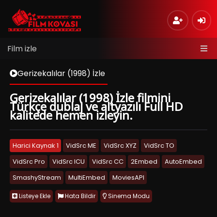
Film izle
Gerizekalılar (1998) İzle
Gerizekalılar (1998) İzle filmini
Türkçe dublaj ve altyazılı Full HD
kalitede hemen izleyin.
Harici Kaynak 1
VidSrc ME
VidSrc XYZ
VidSrc TO
VidSrc Pro
VidSrc ICU
VidSrc CC
2Embed
AutoEmbed
SmashyStream
MultiEmbed
MoviesAPI
Listeye Ekle
Hata Bildir
Sinema Modu