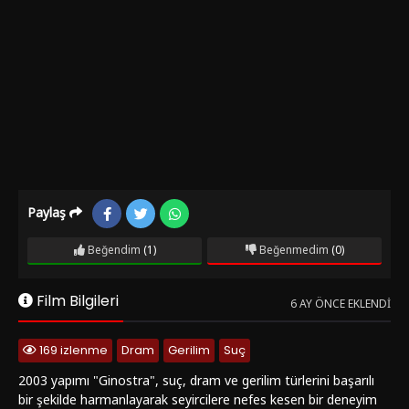
Paylaş
Beğendim
(1)
Beğenmedim
(0)
Film Bilgileri
6 AY ÖNCE EKLENDI
169 izlenme
Dram
Gerilim
Suç
2003 yapımı "Ginostra", suç, dram ve gerilim türlerini başarılı
bir şekilde harmanlayarak seyircilere nefes kesen bir deneyim