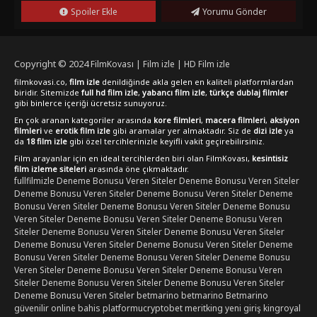
hemen izlemek için hazır olun.
Spoiler Ekle
Yorumu Gönder
Copyright © 2024
FilmKovası | Film izle | HD Film izle
filmkovasi.co,
film izle
denildiğinde akla gelen en kaliteli platformlardan
biridir. Sitemizde
full hd film izle
,
yabancı film izle
,
türkçe dublaj filmler
gibi binlerce içeriği ücretsiz sunuyoruz.
En çok aranan kategoriler arasında
kore filmleri
,
macera filmleri
,
aksiyon
filmleri
ve
erotik film izle
gibi aramalar yer almaktadır. Siz de
dizi izle
ya
da
18 film izle
gibi özel tercihlerinizle keyifli vakit geçirebilirsiniz.
Film arayanlar için en ideal tercihlerden biri olan FilmKovası,
kesintisiz
film izleme siteleri
arasında öne çıkmaktadır.
fullfilmizle
Deneme Bonusu Veren Siteler
Deneme Bonusu Veren Siteler
Deneme Bonusu Veren Siteler
Deneme Bonusu Veren Siteler
Deneme
Bonusu Veren Siteler
Deneme Bonusu Veren Siteler
Deneme Bonusu
Veren Siteler
Deneme Bonusu Veren Siteler
Deneme Bonusu Veren
Siteler
Deneme Bonusu Veren Siteler
Deneme Bonusu Veren Siteler
Deneme Bonusu Veren Siteler
Deneme Bonusu Veren Siteler
Deneme
Bonusu Veren Siteler
Deneme Bonusu Veren Siteler
Deneme Bonusu
Veren Siteler
Deneme Bonusu Veren Siteler
Deneme Bonusu Veren
Siteler
Deneme Bonusu Veren Siteler
Deneme Bonusu Veren Siteler
Deneme Bonusu Veren Siteler
betmarino
betmarino
Betmarino
güvenilir online bahis platformu
cryptobet
meritking yeni giriş
kingroyal