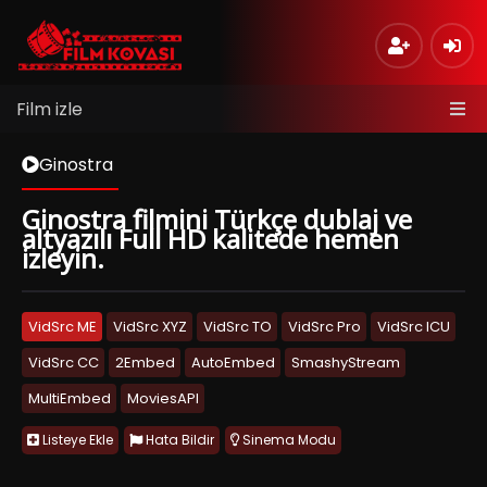
Film izle
Ginostra
Ginostra filmini Türkçe dublaj ve
altyazılı Full HD kalitede hemen
izleyin.
VidSrc ME
VidSrc XYZ
VidSrc TO
VidSrc Pro
VidSrc ICU
VidSrc CC
2Embed
AutoEmbed
SmashyStream
MultiEmbed
MoviesAPI
Listeye Ekle
Hata Bildir
Sinema Modu