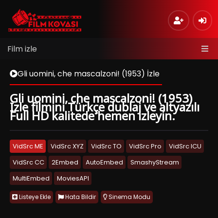
Film izle
Gli uomini, che mascalzoni! (1953) İzle
Gli uomini, che mascalzoni! (1953)
İzle filmini Türkçe dublaj ve altyazılı
Full HD kalitede hemen izleyin.
VidSrc ME
VidSrc XYZ
VidSrc TO
VidSrc Pro
VidSrc ICU
VidSrc CC
2Embed
AutoEmbed
SmashyStream
MultiEmbed
MoviesAPI
Listeye Ekle
Hata Bildir
Sinema Modu