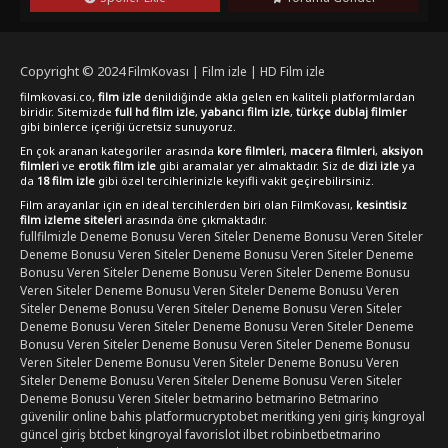
Copyright © 2024
FilmKovası | Film izle | HD Film izle
filmkovasi.co,
film izle
denildiğinde akla gelen en kaliteli platformlardan
biridir. Sitemizde
full hd film izle
,
yabancı film izle
,
türkçe dublaj filmler
gibi binlerce içeriği ücretsiz sunuyoruz.
En çok aranan kategoriler arasında
kore filmleri
,
macera filmleri
,
aksiyon
filmleri
ve
erotik film izle
gibi aramalar yer almaktadır. Siz de
dizi izle
ya
da
18 film izle
gibi özel tercihlerinizle keyifli vakit geçirebilirsiniz.
Film arayanlar için en ideal tercihlerden biri olan FilmKovası,
kesintisiz
film izleme siteleri
arasında öne çıkmaktadır.
fullfilmizle
Deneme Bonusu Veren Siteler
Deneme Bonusu Veren Siteler
Deneme Bonusu Veren Siteler
Deneme Bonusu Veren Siteler
Deneme
Bonusu Veren Siteler
Deneme Bonusu Veren Siteler
Deneme Bonusu
Veren Siteler
Deneme Bonusu Veren Siteler
Deneme Bonusu Veren
Siteler
Deneme Bonusu Veren Siteler
Deneme Bonusu Veren Siteler
Deneme Bonusu Veren Siteler
Deneme Bonusu Veren Siteler
Deneme
Bonusu Veren Siteler
Deneme Bonusu Veren Siteler
Deneme Bonusu
Veren Siteler
Deneme Bonusu Veren Siteler
Deneme Bonusu Veren
Siteler
Deneme Bonusu Veren Siteler
Deneme Bonusu Veren Siteler
Deneme Bonusu Veren Siteler
betmarino
betmarino
Betmarino
güvenilir online bahis platformu
cryptobet
meritking yeni giriş
kingroyal
güncel giriş
btcbet
kingroyal
favorislot
ilbet
robinbet
betmarino