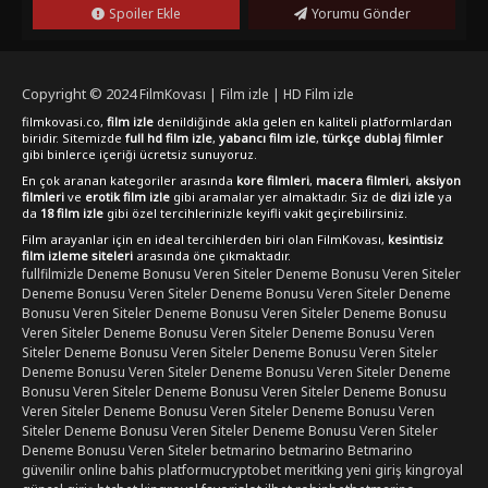
Spoiler Ekle
Yorumu Gönder
Copyright © 2024
FilmKovası | Film izle | HD Film izle
filmkovasi.co,
film izle
denildiğinde akla gelen en kaliteli platformlardan
biridir. Sitemizde
full hd film izle
,
yabancı film izle
,
türkçe dublaj filmler
gibi binlerce içeriği ücretsiz sunuyoruz.
En çok aranan kategoriler arasında
kore filmleri
,
macera filmleri
,
aksiyon
filmleri
ve
erotik film izle
gibi aramalar yer almaktadır. Siz de
dizi izle
ya
da
18 film izle
gibi özel tercihlerinizle keyifli vakit geçirebilirsiniz.
Film arayanlar için en ideal tercihlerden biri olan FilmKovası,
kesintisiz
film izleme siteleri
arasında öne çıkmaktadır.
fullfilmizle
Deneme Bonusu Veren Siteler
Deneme Bonusu Veren Siteler
Deneme Bonusu Veren Siteler
Deneme Bonusu Veren Siteler
Deneme
Bonusu Veren Siteler
Deneme Bonusu Veren Siteler
Deneme Bonusu
Veren Siteler
Deneme Bonusu Veren Siteler
Deneme Bonusu Veren
Siteler
Deneme Bonusu Veren Siteler
Deneme Bonusu Veren Siteler
Deneme Bonusu Veren Siteler
Deneme Bonusu Veren Siteler
Deneme
Bonusu Veren Siteler
Deneme Bonusu Veren Siteler
Deneme Bonusu
Veren Siteler
Deneme Bonusu Veren Siteler
Deneme Bonusu Veren
Siteler
Deneme Bonusu Veren Siteler
Deneme Bonusu Veren Siteler
Deneme Bonusu Veren Siteler
betmarino
betmarino
Betmarino
güvenilir online bahis platformu
cryptobet
meritking yeni giriş
kingroyal