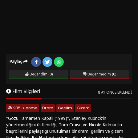
Paylaş
Beğendim
(0)
Beğenmedim
(0)
Film Bilgileri
8 AY ÖNCE EKLENDI
935 izlenme
Dram
Gerilim
Gizem
"Gözü Tamamen Kapalı (1999)", Stanley Kubrick'in
yönetmenliğini üstlendiği, Tom Cruise ve Nicole Kidman'ın
başrollerini paylaştığı unutulmaz bir dram, gerilim ve gizem
filmidir. Film, Bill Harford ve karısı Alice Harford'ın sıradışı bir