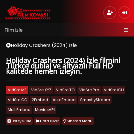
Film izle
Holiday Crashers (2024) İzle
Holiday Crashers (2024) İzle filmini
Türkçe dublaj ve altyazılı Full HD
kalitede hemen izleyin.
VidSrc ME
VidSrc XYZ
VidSrc TO
VidSrc Pro
VidSrc ICU
VidSrc CC
2Embed
AutoEmbed
SmashyStream
MultiEmbed
MoviesAPI
Listeye Ekle
Hata Bildir
Sinema Modu