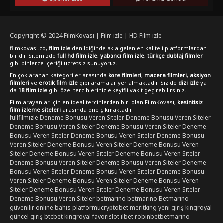
ve eğlenceli vakit geçireceksiniz.
Copyright © 2024
FilmKovası | Film izle | HD Film izle
filmkovasi.co,
film izle
denildiğinde akla gelen en kaliteli platformlardan
biridir. Sitemizde
full hd film izle
,
yabancı film izle
,
türkçe dublaj filmler
gibi binlerce içeriği ücretsiz sunuyoruz.
En çok aranan kategoriler arasında
kore filmleri
,
macera filmleri
,
aksiyon
filmleri
ve
erotik film izle
gibi aramalar yer almaktadır. Siz de
dizi izle
ya
da
18 film izle
gibi özel tercihlerinizle keyifli vakit geçirebilirsiniz.
Film arayanlar için en ideal tercihlerden biri olan FilmKovası,
kesintisiz
film izleme siteleri
arasında öne çıkmaktadır.
fullfilmizle
Deneme Bonusu Veren Siteler
Deneme Bonusu Veren Siteler
Deneme Bonusu Veren Siteler
Deneme Bonusu Veren Siteler
Deneme
Bonusu Veren Siteler
Deneme Bonusu Veren Siteler
Deneme Bonusu
Veren Siteler
Deneme Bonusu Veren Siteler
Deneme Bonusu Veren
Siteler
Deneme Bonusu Veren Siteler
Deneme Bonusu Veren Siteler
Deneme Bonusu Veren Siteler
Deneme Bonusu Veren Siteler
Deneme
Bonusu Veren Siteler
Deneme Bonusu Veren Siteler
Deneme Bonusu
Veren Siteler
Deneme Bonusu Veren Siteler
Deneme Bonusu Veren
Siteler
Deneme Bonusu Veren Siteler
Deneme Bonusu Veren Siteler
Deneme Bonusu Veren Siteler
betmarino
betmarino
Betmarino
güvenilir online bahis platformu
cryptobet
meritking yeni giriş
kingroyal
güncel giriş
btcbet
kingroyal
favorislot
ilbet
robinbet
betmarino