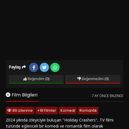
Paylaş
Beğendim
(0)
Beğenmedim
(0)
Film Bilgileri
7 AY ÖNCE EKLENDI
89 izlenme
+18 Filmler
Komedi
Romantik
2024 yılında izleyiciyle buluşan "Holiday Crashers", TV filmi
türünde eğlenceli bir komedi ve romantik film olarak