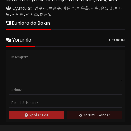
güçlere sahip üç Holy Night şeytan avcısına başvurur.
Oyuncular:
경수진
류승수
마동석
박옥출
서현
송요셉
이다
,
,
,
,
,
,
Başrollerde 마동석, 서현 ve 이다윗 gibi usta oyuncular yer
윗
전익령
정지소
최광일
,
,
,
almaktadır. Yönetmen koltuğunda ise Lim Dae-hee
Bunlara da Bakın
bulunmaktadır.Holy Night: Demon Hunters, aksiyon,
fantastik, korku ve gerilim türlerini başarılı bir şekilde
harmanlayarak seyirciye yüksek tempolu ve heyecan dolu bir
Yorumlar
0 YORUM
deneyim sunmaktadır. Filmde, karakterlerin içsel çatışmaları,
doğaüstü güçlerle olan mücadeleleri ve şehri kurtarmak için
verdikleri zorlu mücadeleler izleyiciyi ekrana kilitleyecek
niteliktedir.Holy Night: Demon Hunters, benzersiz konusu,
etkileyici görsel efektleri ve sürükleyici atmosferi ile izleyiciyi
derin bir karanlığın içine çekmeyi başarıyor. Bu film, aksiyon
ve gerilimi seven izleyiciler için kesinlikle kaçırılmaması
gereken bir yapım olarak dikkat çekiyor.Eğer siz de Holy
Night: Demon Hunters (2025) filmiyle heyecan dolu bir
serüvene ortak olmak istiyorsanız, FilmKovası sitesinden bu
filmi izleyebilirsiniz. Holy Night: Demon Hunters, korku ve
aksiyon tutkunları için vazgeçilmez bir seçenek olmaya aday!
Spoiler Ekle
Yorumu Gönder