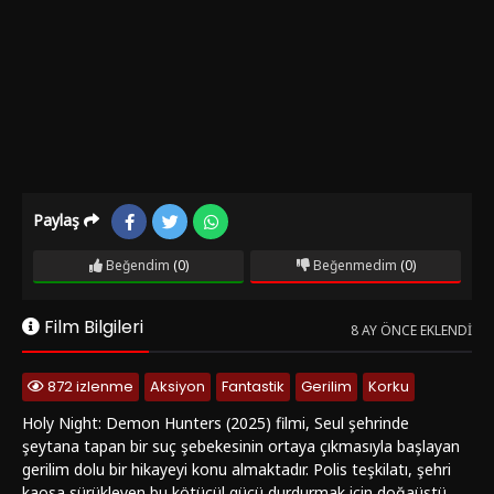
Paylaş
Beğendim
(0)
Beğenmedim
(0)
Film Bilgileri
8 AY ÖNCE EKLENDI
872 izlenme
Aksiyon
Fantastik
Gerilim
Korku
Holy Night: Demon Hunters (2025) filmi, Seul şehrinde
şeytana tapan bir suç şebekesinin ortaya çıkmasıyla başlayan
gerilim dolu bir hikayeyi konu almaktadır. Polis teşkilatı, şehri
kaosa sürükleyen bu kötücül gücü durdurmak için doğaüstü