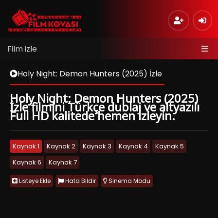
Film izle
Holy Night: Demon Hunters (2025) İzle
Holy Night: Demon Hunters (2025)
İzle filmini Türkçe dublaj ve altyazılı
Full HD kalitede hemen izleyin.
Kaynak 1
Kaynak 2
Kaynak 3
Kaynak 4
Kaynak 5
Kaynak 6
Kaynak 7
Listeye Ekle
Hata Bildir
Sinema Modu