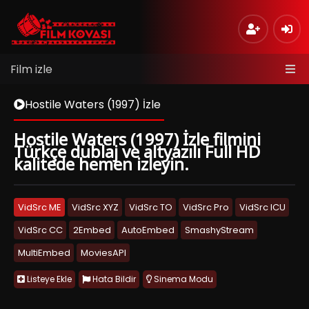
Film izle
Hostile Waters (1997) İzle
Hostile Waters (1997) İzle filmini
Türkçe dublaj ve altyazılı Full HD
kalitede hemen izleyin.
VidSrc ME
VidSrc XYZ
VidSrc TO
VidSrc Pro
VidSrc ICU
VidSrc CC
2Embed
AutoEmbed
SmashyStream
MultiEmbed
MoviesAPI
Listeye Ekle
Hata Bildir
Sinema Modu