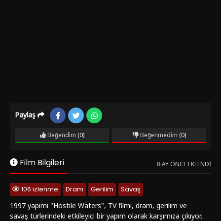
Paylaş
Beğendim
(0)
Beğenmedim
(0)
Film Bilgileri
8 AY ÖNCE EKLENDI
106 izlenme
Dram
Gerilim
Savaş
1997 yapımı "Hostile Waters", TV filmi, dram, gerilim ve
savaş türlerindeki etkileyici bir yapım olarak karşımıza çıkıyor.