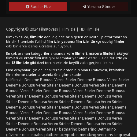
"FilmKovası" sitesinden online olarak full hd, türkçe altyazı
Spoiler Ekle
Yorumu Gönder
veya türkçe dublaj seçenekleriyle 1080p kalitesinde
izleyebilirsiniz. Bu film, savaş ve gerilim seven izleyiciler için
kaçırılmayacak bir deneyim sunmaktadır.
Copyright © 2024
FilmKovası | Film izle | HD Film izle
filmkovasi.co,
film izle
denildiğinde akla gelen en kaliteli platformlardan
biridir. Sitemizde
full hd film izle
,
yabancı film izle
,
türkçe dublaj filmler
gibi binlerce içeriği ücretsiz sunuyoruz.
En çok aranan kategoriler arasında
kore filmleri
,
macera filmleri
,
aksiyon
filmleri
ve
erotik film izle
gibi aramalar yer almaktadır. Siz de
dizi izle
ya
da
18 film izle
gibi özel tercihlerinizle keyifli vakit geçirebilirsiniz.
Film arayanlar için en ideal tercihlerden biri olan FilmKovası,
kesintisiz
film izleme siteleri
arasında öne çıkmaktadır.
fullfilmizle
Deneme Bonusu Veren Siteler
Deneme Bonusu Veren Siteler
Deneme Bonusu Veren Siteler
Deneme Bonusu Veren Siteler
Deneme
Bonusu Veren Siteler
Deneme Bonusu Veren Siteler
Deneme Bonusu
Veren Siteler
Deneme Bonusu Veren Siteler
Deneme Bonusu Veren
Siteler
Deneme Bonusu Veren Siteler
Deneme Bonusu Veren Siteler
Deneme Bonusu Veren Siteler
Deneme Bonusu Veren Siteler
Deneme
Bonusu Veren Siteler
Deneme Bonusu Veren Siteler
Deneme Bonusu
Veren Siteler
Deneme Bonusu Veren Siteler
Deneme Bonusu Veren
Siteler
Deneme Bonusu Veren Siteler
Deneme Bonusu Veren Siteler
Deneme Bonusu Veren Siteler
betmarino
betmarino
Betmarino
güvenilir online bahis platformu
cryptobet
meritking yeni giriş
kingroyal