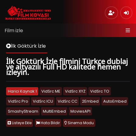
Film izle
İlk Göktürk İzle
İlk Göktürk İzle filmini Türkçe dublaj
ve altyazılı Full HD kalitede hemen
izleyin.
Harici Kaynak 1
VidSrc ME
VidSrc XYZ
VidSrc TO
VidSrc Pro
VidSrc ICU
VidSrc CC
2Embed
AutoEmbed
SmashyStream
MultiEmbed
MoviesAPI
Listeye Ekle
Hata Bildir
Sinema Modu