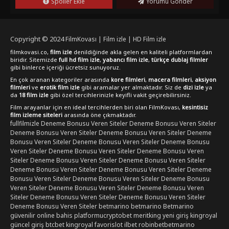
Spoiler Ekle
Yorumu Gönder
izleyicilere tarihi bir yolculuk vaat ediyor.FilmKovası sitesinden
İlk Göktürk'ü full hd, türkçe dublaj ve türkçe altyazı
seçenekleriyle izleyebilirsiniz. Bu etkileyici yapıtı kesintisiz ve
1080p kalitesinde online izlemek için hemen film izle
Copyright © 2024
FilmKovası | Film izle | HD Film izle
kategorimize göz atabilirsiniz. İlk Göktürk, +18 film izle veya
filmkovasi.co,
film izle
denildiğinde akla gelen en kaliteli platformlardan
erotik film izle gibi içeriklerden farklı olarak, tarihi ve aksiyon
biridir. Sitemizde
full hd film izle
,
yabancı film izle
,
türkçe dublaj filmler
dolu bir yapım olup, Netflix gibi platformlarda da yer
gibi binlerce içeriği ücretsiz sunuyoruz.
almaktadır.
En çok aranan kategoriler arasında
kore filmleri
,
macera filmleri
,
aksiyon
filmleri
ve
erotik film izle
gibi aramalar yer almaktadır. Siz de
dizi izle
ya
da
18 film izle
gibi özel tercihlerinizle keyifli vakit geçirebilirsiniz.
Film arayanlar için en ideal tercihlerden biri olan FilmKovası,
kesintisiz
film izleme siteleri
arasında öne çıkmaktadır.
fullfilmizle
Deneme Bonusu Veren Siteler
Deneme Bonusu Veren Siteler
Deneme Bonusu Veren Siteler
Deneme Bonusu Veren Siteler
Deneme
Bonusu Veren Siteler
Deneme Bonusu Veren Siteler
Deneme Bonusu
Veren Siteler
Deneme Bonusu Veren Siteler
Deneme Bonusu Veren
Siteler
Deneme Bonusu Veren Siteler
Deneme Bonusu Veren Siteler
Deneme Bonusu Veren Siteler
Deneme Bonusu Veren Siteler
Deneme
Bonusu Veren Siteler
Deneme Bonusu Veren Siteler
Deneme Bonusu
Veren Siteler
Deneme Bonusu Veren Siteler
Deneme Bonusu Veren
Siteler
Deneme Bonusu Veren Siteler
Deneme Bonusu Veren Siteler
Deneme Bonusu Veren Siteler
betmarino
betmarino
Betmarino
güvenilir online bahis platformu
cryptobet
meritking yeni giriş
kingroyal
güncel giriş
btcbet
kingroyal
favorislot
ilbet
robinbet
betmarino