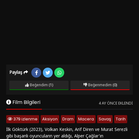
Paylaş
Beğendim
(1)
Beğenmedim
(0)
Film Bilgileri
4 AY ÖNCE EKLENDI
379 izlenme
Aksiyon
Dram
Macera
Savaş
Tarih
İlk Göktürk (2023), Volkan Keskin, Arif Diren ve Murat Serezli
gibi başarılı oyuncuların yer aldığı, Alper Çağlar'ın