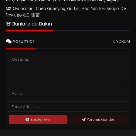
yapan ve İngiliz polisi tarafından korunan bir çeteyi temsil
Oyuncular:
Chen Guanying
Gu Lei
Hao Yan Fei
Sergio De
,
,
,
etmektedir. Genç Ip Man, halkın kahramanı olmadan önce bu
Ieso
侯桐江
谢苗
,
,
çeteyi alt etmek zorundadır.Aksiyon, macera, tarih ve dram
Bunlara da Bakın
unsurlarını bir araya getiren "Ip Man: Uyanış (2021)",
seyircilere heyecan dolu bir hikaye sunmaktadır. Başrollerde
yer alan 谢苗, Chen Guanying ve Sergio De Ieso gibi usta
Yorumlar
0 YORUM
oyuncular, karakterlere canlılık katmaktadır. Film, Ip Man'in
dönüşümünü ve asil kimliğine doğru ilerleyişini gözler önüne
sererken, izleyicilere unutulmaz bir deneyim sunmaktadır."Ip
Man: Uyanış (2021)" hem aksiyon sahneleriyle hem de
duygusal derinliğiyle dikkat çekmektedir. İzleyiciler, Ip Man'in
mücadelesini ve gelişimini izlerken hem eğlenecek hem de
duygusal bir yolculuğa çıkacaktır. Film, tarihi bir dönemi ve
insanın içsel gücünü keşfetme yolculuğunu ustalıkla
işlemektedir.Eğer heyecan dolu anlar yaşamak ve duygusal bir
yolculuğa çıkmak istiyorsanız, "Ip Man: Uyanış (2021)" filmi
tam size göre. Bu etkileyici yapıma "FilmKovası" sitesinden
ulaşabilir ve keyifle izleyebilirsiniz. İzleme fırsatını kaçırmayın!
Spoiler Ekle
Yorumu Gönder