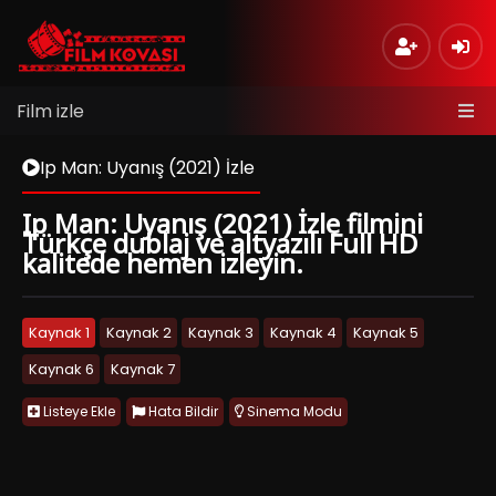
Film izle
Ip Man: Uyanış (2021) İzle
Ip Man: Uyanış (2021) İzle filmini
Türkçe dublaj ve altyazılı Full HD
kalitede hemen izleyin.
Kaynak 1
Kaynak 2
Kaynak 3
Kaynak 4
Kaynak 5
Kaynak 6
Kaynak 7
Listeye Ekle
Hata Bildir
Sinema Modu