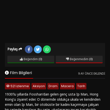
Paylaş
Beğendim
(0)
Beğenmedim
(0)
Film Bilgileri
9 AY ÖNCE EKLENDI
521 izlenme
Aksiyon
Dram
Macera
Tarih
1930'lu yıllarda Fosshan'dan gelen genç usta Ip Man, Hong
Kong'u ziyaret eder. O dönemde oldukça ukala ve kendinden
emin olan Ip Man, bir otobüste bir kadını kaçırmaya çalışan
bir çeteyle karşılaşır. Bu çete, uluslararası insan kaçakçılığı