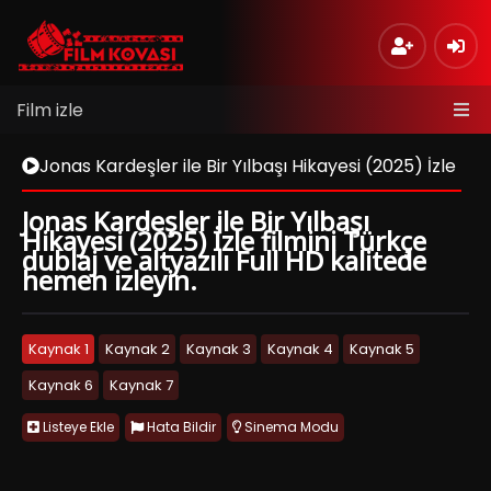
Film izle
Jonas Kardeşler ile Bir Yılbaşı Hikayesi (2025) İzle
Jonas Kardeşler ile Bir Yılbaşı
Hikayesi (2025) İzle filmini Türkçe
dublaj ve altyazılı Full HD kalitede
hemen izleyin.
Kaynak 1
Kaynak 2
Kaynak 3
Kaynak 4
Kaynak 5
Kaynak 6
Kaynak 7
Listeye Ekle
Hata Bildir
Sinema Modu