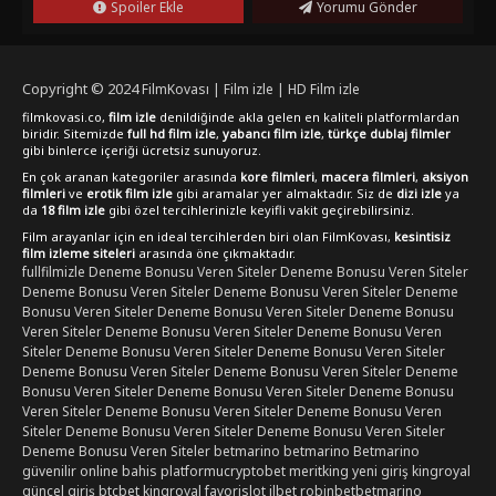
Spoiler Ekle
Yorumu Gönder
Copyright © 2024
FilmKovası | Film izle | HD Film izle
filmkovasi.co,
film izle
denildiğinde akla gelen en kaliteli platformlardan
biridir. Sitemizde
full hd film izle
,
yabancı film izle
,
türkçe dublaj filmler
gibi binlerce içeriği ücretsiz sunuyoruz.
En çok aranan kategoriler arasında
kore filmleri
,
macera filmleri
,
aksiyon
filmleri
ve
erotik film izle
gibi aramalar yer almaktadır. Siz de
dizi izle
ya
da
18 film izle
gibi özel tercihlerinizle keyifli vakit geçirebilirsiniz.
Film arayanlar için en ideal tercihlerden biri olan FilmKovası,
kesintisiz
film izleme siteleri
arasında öne çıkmaktadır.
fullfilmizle
Deneme Bonusu Veren Siteler
Deneme Bonusu Veren Siteler
Deneme Bonusu Veren Siteler
Deneme Bonusu Veren Siteler
Deneme
Bonusu Veren Siteler
Deneme Bonusu Veren Siteler
Deneme Bonusu
Veren Siteler
Deneme Bonusu Veren Siteler
Deneme Bonusu Veren
Siteler
Deneme Bonusu Veren Siteler
Deneme Bonusu Veren Siteler
Deneme Bonusu Veren Siteler
Deneme Bonusu Veren Siteler
Deneme
Bonusu Veren Siteler
Deneme Bonusu Veren Siteler
Deneme Bonusu
Veren Siteler
Deneme Bonusu Veren Siteler
Deneme Bonusu Veren
Siteler
Deneme Bonusu Veren Siteler
Deneme Bonusu Veren Siteler
Deneme Bonusu Veren Siteler
betmarino
betmarino
Betmarino
güvenilir online bahis platformu
cryptobet
meritking yeni giriş
kingroyal
güncel giriş
btcbet
kingroyal
favorislot
ilbet
robinbet
betmarino