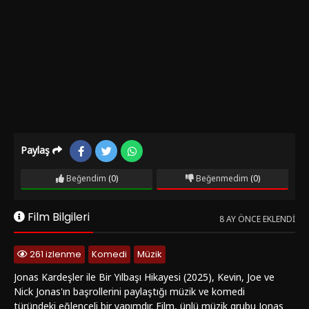
Paylaş
Beğendim
(0)
Beğenmedim
(0)
Film Bilgileri
8 AY ÖNCE EKLENDI
261 izlenme
Komedi
Müzik
Jonas Kardeşler ile Bir Yılbaşı Hikayesi (2025), Kevin, Joe ve
Nick Jonas'ın başrollerini paylaştığı müzik ve komedi
türündeki eğlenceli bir yapımdır. Film, ünlü müzik grubu Jonas