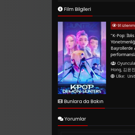
Film Bilgileri
91 izlen
"K-Pop: İblis
Yönetmenliği
Başrollerde 
performansla
buluştukları 
Oyuncula
doğaüstü teh
Hong
김윤
,
Avcıları", mü
Ülke:
Uni
genç izleyici
de kendine ç
dostluğun gü
ediyor. Eğlen
Bunlara da Bakın
İblis Avcılar
dolu animasyo
Yorumlar