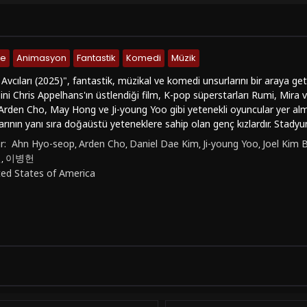
me
Animasyon
Fantastik
Komedi
Müzik
 Avcıları (2025)", fantastik, müzikal ve komedi unsurlarını bir araya get
ni Chris Appelhans'ın üstlendiği film, K-pop süperstarları Rumi, Mira 
Arden Cho, May Hong ve Ji-young Yoo gibi yetenekli oyuncular yer al
rının yanı sıra doğaüstü yeteneklere sahip olan genç kızlardır. Stadyu
zamanlarda ise sıradışı bir görevleri vardır: İblislerle savaşmak! Gizli g
r:
Ahn Hyo-seop
Arden Cho
Daniel Dae Kim
Ji-young Yoo
Joel Kim 
,
,
,
,
ditlerden koruyan bu üç genç kız, hem mücadele dolu hem de eğlenceli
진
이병헌
,
zik dolu sahneleri, renkli animasyonları, komik diyalogları ve fantastik
ted States of America
ler için oldukça eğlenceli ve heyecan verici bir seçenek olmanın yanı sı
ekmektedir.Rumi, Mira ve Zoey'in maceralarını izlerken hem müzik do
cünü keşfedeceksiniz. "K-Pop: İblis Avcıları", izleyicilere fantastik bi
celi ve heyecan verici sahneleriyle sizi ekran başına kilitleyecek olan b
ı (2025)" filmini Türkçe altyazılı olarak izlemek için FilmKovası sitesini z
n filmi, size fantastik bir dünyanın kapılarını aralayacak!