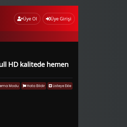
Üye Ol
Üye Girişi
ı Full HD kalitede hemen
nema Modu
Hata Bildir
Listeye Ekle