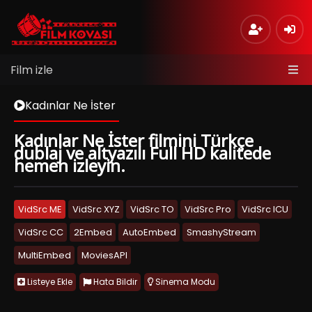
Film izle
Kadınlar Ne İster
Kadınlar Ne İster filmini Türkçe
dublaj ve altyazılı Full HD kalitede
hemen izleyin.
VidSrc ME
VidSrc XYZ
VidSrc TO
VidSrc Pro
VidSrc ICU
VidSrc CC
2Embed
AutoEmbed
SmashyStream
MultiEmbed
MoviesAPI
Listeye Ekle
Hata Bildir
Sinema Modu