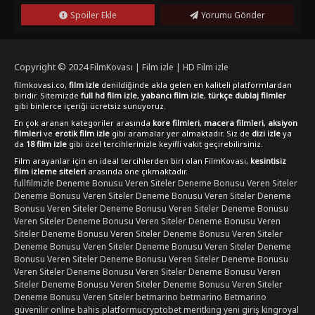
1080p kalitesinde kesintisiz olarak seyretmek isteyen
Spoiler Ekle
Yorumu Gönder
izleyicilere önerilir.
Copyright © 2024
FilmKovası | Film izle | HD Film izle
filmkovasi.co,
film izle
denildiğinde akla gelen en kaliteli platformlardan
biridir. Sitemizde
full hd film izle
,
yabancı film izle
,
türkçe dublaj filmler
gibi binlerce içeriği ücretsiz sunuyoruz.
En çok aranan kategoriler arasında
kore filmleri
,
macera filmleri
,
aksiyon
filmleri
ve
erotik film izle
gibi aramalar yer almaktadır. Siz de
dizi izle
ya
da
18 film izle
gibi özel tercihlerinizle keyifli vakit geçirebilirsiniz.
Film arayanlar için en ideal tercihlerden biri olan FilmKovası,
kesintisiz
film izleme siteleri
arasında öne çıkmaktadır.
fullfilmizle
Deneme Bonusu Veren Siteler
Deneme Bonusu Veren Siteler
Deneme Bonusu Veren Siteler
Deneme Bonusu Veren Siteler
Deneme
Bonusu Veren Siteler
Deneme Bonusu Veren Siteler
Deneme Bonusu
Veren Siteler
Deneme Bonusu Veren Siteler
Deneme Bonusu Veren
Siteler
Deneme Bonusu Veren Siteler
Deneme Bonusu Veren Siteler
Deneme Bonusu Veren Siteler
Deneme Bonusu Veren Siteler
Deneme
Bonusu Veren Siteler
Deneme Bonusu Veren Siteler
Deneme Bonusu
Veren Siteler
Deneme Bonusu Veren Siteler
Deneme Bonusu Veren
Siteler
Deneme Bonusu Veren Siteler
Deneme Bonusu Veren Siteler
Deneme Bonusu Veren Siteler
betmarino
betmarino
Betmarino
güvenilir online bahis platformu
cryptobet
meritking yeni giriş
kingroyal