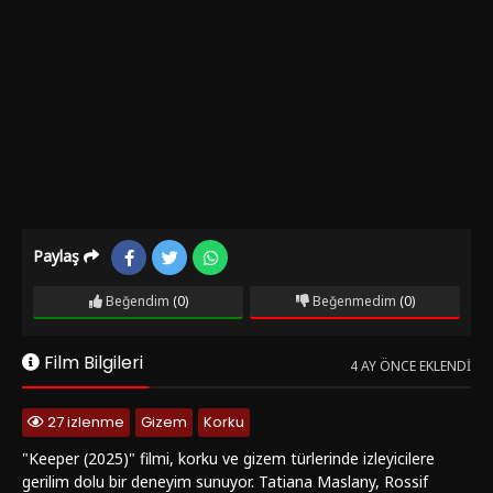
Paylaş
Beğendim
(0)
Beğenmedim
(0)
Film Bilgileri
4 AY ÖNCE EKLENDI
27 izlenme
Gizem
Korku
"Keeper (2025)" filmi, korku ve gizem türlerinde izleyicilere
gerilim dolu bir deneyim sunuyor. Tatiana Maslany, Rossif