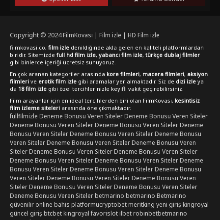
ekran başında büyüleneceksiniz.
Copyright © 2024
FilmKovası | Film izle | HD Film izle
filmkovasi.co,
film izle
denildiğinde akla gelen en kaliteli platformlardan
biridir. Sitemizde
full hd film izle
,
yabancı film izle
,
türkçe dublaj filmler
gibi binlerce içeriği ücretsiz sunuyoruz.
En çok aranan kategoriler arasında
kore filmleri
,
macera filmleri
,
aksiyon
filmleri
ve
erotik film izle
gibi aramalar yer almaktadır. Siz de
dizi izle
ya
da
18 film izle
gibi özel tercihlerinizle keyifli vakit geçirebilirsiniz.
Film arayanlar için en ideal tercihlerden biri olan FilmKovası,
kesintisiz
film izleme siteleri
arasında öne çıkmaktadır.
fullfilmizle
Deneme Bonusu Veren Siteler
Deneme Bonusu Veren Siteler
Deneme Bonusu Veren Siteler
Deneme Bonusu Veren Siteler
Deneme
Bonusu Veren Siteler
Deneme Bonusu Veren Siteler
Deneme Bonusu
Veren Siteler
Deneme Bonusu Veren Siteler
Deneme Bonusu Veren
Siteler
Deneme Bonusu Veren Siteler
Deneme Bonusu Veren Siteler
Deneme Bonusu Veren Siteler
Deneme Bonusu Veren Siteler
Deneme
Bonusu Veren Siteler
Deneme Bonusu Veren Siteler
Deneme Bonusu
Veren Siteler
Deneme Bonusu Veren Siteler
Deneme Bonusu Veren
Siteler
Deneme Bonusu Veren Siteler
Deneme Bonusu Veren Siteler
Deneme Bonusu Veren Siteler
betmarino
betmarino
Betmarino
güvenilir online bahis platformu
cryptobet
meritking yeni giriş
kingroyal
güncel giriş
btcbet
kingroyal
favorislot
ilbet
robinbet
betmarino