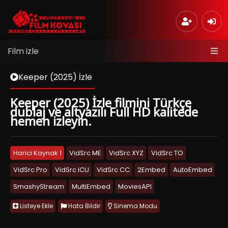
Film izle
Keeper (2025) İzle
Keeper (2025) İzle filmini Türkçe
dublaj ve altyazılı Full HD kalitede
hemen izleyin.
Harici Kaynak 1
VidSrc ME
VidSrc XYZ
VidSrc TO
VidSrc Pro
VidSrc ICU
VidSrc CC
2Embed
AutoEmbed
SmashyStream
MultiEmbed
MoviesAPI
Listeye Ekle
Hata Bildir
Sinema Modu