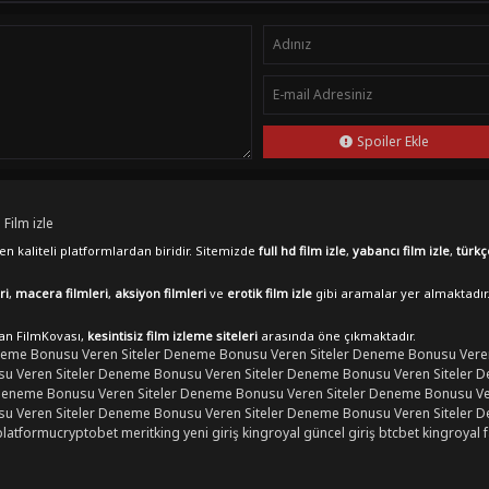
Spoiler Ekle
 Film izle
n kaliteli platformlardan biridir. Sitemizde
full hd film izle
,
yabancı film izle
,
türkç
ri
,
macera filmleri
,
aksiyon filmleri
ve
erotik film izle
gibi aramalar yer almaktadır
lan FilmKovası,
kesintisiz film izleme siteleri
arasında öne çıkmaktadır.
eme Bonusu Veren Siteler
Deneme Bonusu Veren Siteler
Deneme Bonusu Veren
 Veren Siteler
Deneme Bonusu Veren Siteler
Deneme Bonusu Veren Siteler
D
eneme Bonusu Veren Siteler
Deneme Bonusu Veren Siteler
Deneme Bonusu Ver
 Veren Siteler
Deneme Bonusu Veren Siteler
Deneme Bonusu Veren Siteler
D
platformu
cryptobet
meritking yeni giriş
kingroyal güncel giriş
btcbet
kingroyal