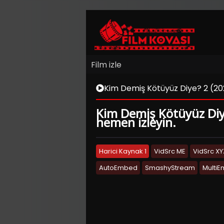
Film izle
Kim Demiş Kötüyüz Diye? 2 (202
Kim Demiş Kötüyüz Diye?
hemen izleyin.
Harici Kaynak 1
VidSrc ME
VidSrc XY
AutoEmbed
SmashyStream
Multi