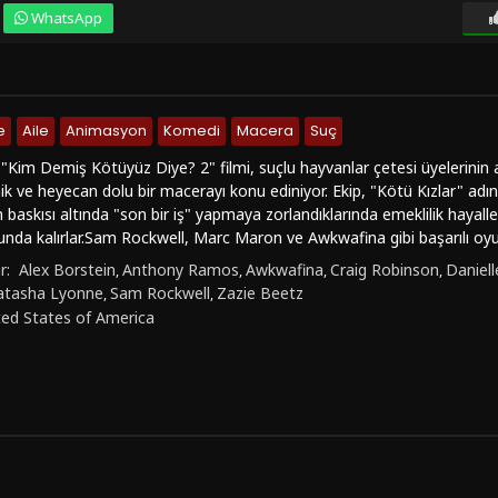
WhatsApp
e
Aile
Animasyon
Komedi
Macera
Suç
"Kim Demiş Kötüyüz Diye? 2" filmi, suçlu hayvanlar çetesi üyelerinin 
mik ve heyecan dolu bir macerayı konu ediniyor. Ekip, "Kötü Kızlar" adı
n baskısı altında "son bir iş" yapmaya zorlandıklarında emeklilik hayall
da kalırlar.Sam Rockwell, Marc Maron ve Awkwafina gibi başarılı oyunc
e sıra dışı olaylarla dolu bir hikaye izleyiciyi bekliyor. Aile, komedi, suç 
r:
Alex Borstein
Anthony Ramos
Awkwafina
Craig Robinson
Daniel
,
,
,
,
yapım, izleyicilere keyifli bir seyir deneyimi vaat ediyor."Kim Demiş K
atasha Lyonne
Sam Rockwell
Zazie Beetz
,
,
neleriyle değil aynı zamanda görsel açıdan da etkileyici bir deneyim 
ted States of America
r şekilde izleyebileceğiniz bu yapım, hem çocuklar hem de yetişkinler içi
z Diye? 2" filmini izlemek istiyorsanız, Türkçe dublaj veya Türkçe alt
abilir ve online olarak full hd kalitesinde 1080p izleyebilirsiniz. Bu eğ
şınıza keyifle seyredebileceğiniz bir seçenek olabilir.