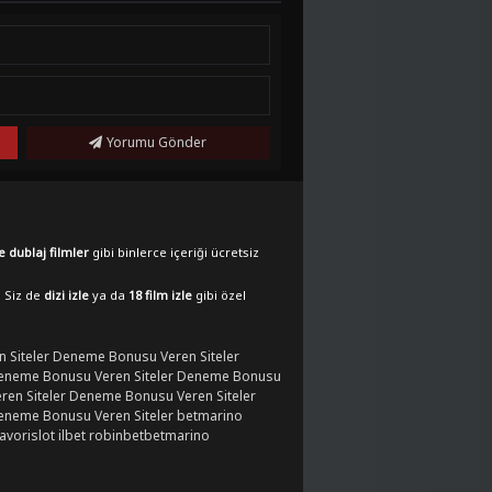
Yorumu Gönder
e dublaj filmler
gibi binlerce içeriği ücretsiz
. Siz de
dizi izle
ya da
18 film izle
gibi özel
 Siteler
Deneme Bonusu Veren Siteler
eneme Bonusu Veren Siteler
Deneme Bonusu
en Siteler
Deneme Bonusu Veren Siteler
eneme Bonusu Veren Siteler
betmarino
favorislot
ilbet
robinbet
betmarino