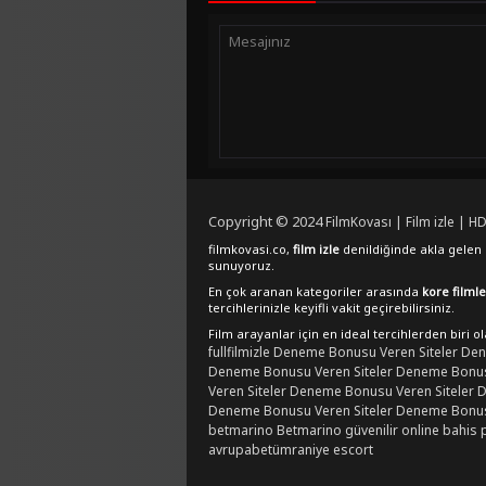
Copyright © 2024
FilmKovası | Film izle | HD
filmkovasi.co,
film izle
denildiğinde akla gelen e
sunuyoruz.
En çok aranan kategoriler arasında
kore filmle
tercihlerinizle keyifli vakit geçirebilirsiniz.
Film arayanlar için en ideal tercihlerden biri o
fullfilmizle
Deneme Bonusu Veren Siteler
Den
Deneme Bonusu Veren Siteler
Deneme Bonusu
Veren Siteler
Deneme Bonusu Veren Siteler
D
Deneme Bonusu Veren Siteler
Deneme Bonusu
betmarino
Betmarino güvenilir online bahis 
avrupabet
ümraniye escort