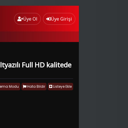
Üye Ol
Üye Girişi
tyazılı Full HD kalitede
nema Modu
Hata Bildir
Listeye Ekle