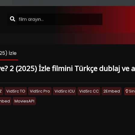
5) İzle
 2 (2025) İzle filmini Türkçe dublaj ve al
Z
VidSrc TO
VidSrc Pro
VidSrc ICU
VidSrc CC
2Embed
Si
Embed
MoviesAPI