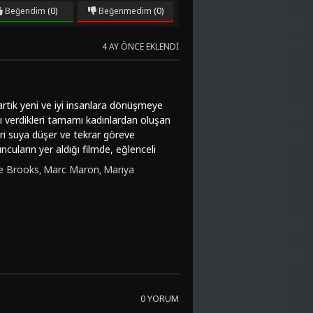
Beğendim
(0)
Beğenmedim
(0)
4 AY ÖNCE EKLENDI
artık yeni ve iyi insanlara dönüşmeye
nı verdikleri tamamı kadınlardan oluşan
eri suya düşer ve tekrar göreve
uların yer aldığı filmde, eğlenceli
ve macera türlerini başarılı bir şekilde
le Brooks
Marc Maron
Mariya
,
,
ötüyüz Diye? 2" filmi, sadece eğlenceli
sunuyor. Yüksek çözünürlükte ve
n keyifli bir seçenek olabilir.Eğer "Kim
yazı seçenekleriyle FilmKovası
lenceli animasyon filmi, hem ailecek
0 YORUM