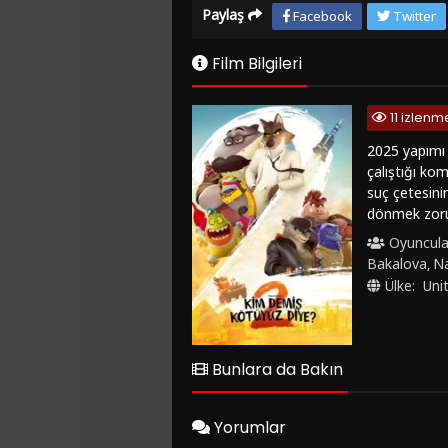
Paylaş
Facebook
Twitter
Film Bilgileri
11 izlenm
2025 yapımı 
çalıştığı ko
suç çetesini
dönmek zorun
karakterler v
Oyuncula
harmanlayan 
Bakalova
N
,
ve komik sah
Ülke:
Uni
kesintisiz bi
Demiş Kötüyü
sitesinde bul
hem de tek ba
Bunlara da Bakın
Yorumlar