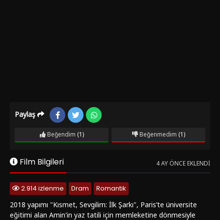
Paylaş
Beğendim
(1)
Beğenmedim
(1)
Film Bilgileri
4 AY ÖNCE EKLENDI
2.914 izlenme
Dram
Romantik
2018 yapımı "Kısmet, Sevgilim: İlk Şarkı", Paris’te üniversite
eğitimi alan Amin'in yaz tatili için memleketine dönmesiyle