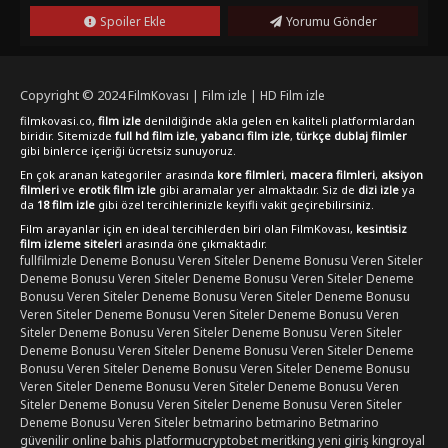
dikkat çekiyor.Eğer "Kısmet, Sevgilim: İlk Şarkı"yı izlemek
Spoiler Ekle
Yorumu Gönder
istiyorsanız, filmKovası sitesinde bu etkileyici yapımı
bulabilirsiniz. Türkçe dublaj veya türkçe altyazılı seçenekleriyle
hd kalitesinde izleme imkanı sunan platform, size kesintisiz
bir film keyfi vaat ediyor. Romantik ve duygusal bir yolculuğa
Copyright © 2024
FilmKovası | Film izle | HD Film izle
çıkmak isteyen izleyiciler için "Kısmet, Sevgilim: İlk Şarkı" tam
filmkovasi.co,
film izle
denildiğinde akla gelen en kaliteli platformlardan
anlamıyla bir başyapıt niteliğinde.
biridir. Sitemizde
full hd film izle
,
yabancı film izle
,
türkçe dublaj filmler
gibi binlerce içeriği ücretsiz sunuyoruz.
En çok aranan kategoriler arasında
kore filmleri
,
macera filmleri
,
aksiyon
filmleri
ve
erotik film izle
gibi aramalar yer almaktadır. Siz de
dizi izle
ya
da
18 film izle
gibi özel tercihlerinizle keyifli vakit geçirebilirsiniz.
Film arayanlar için en ideal tercihlerden biri olan FilmKovası,
kesintisiz
film izleme siteleri
arasında öne çıkmaktadır.
fullfilmizle
Deneme Bonusu Veren Siteler
Deneme Bonusu Veren Siteler
Deneme Bonusu Veren Siteler
Deneme Bonusu Veren Siteler
Deneme
Bonusu Veren Siteler
Deneme Bonusu Veren Siteler
Deneme Bonusu
Veren Siteler
Deneme Bonusu Veren Siteler
Deneme Bonusu Veren
Siteler
Deneme Bonusu Veren Siteler
Deneme Bonusu Veren Siteler
Deneme Bonusu Veren Siteler
Deneme Bonusu Veren Siteler
Deneme
Bonusu Veren Siteler
Deneme Bonusu Veren Siteler
Deneme Bonusu
Veren Siteler
Deneme Bonusu Veren Siteler
Deneme Bonusu Veren
Siteler
Deneme Bonusu Veren Siteler
Deneme Bonusu Veren Siteler
Deneme Bonusu Veren Siteler
betmarino
betmarino
Betmarino
güvenilir online bahis platformu
cryptobet
meritking yeni giriş
kingroyal