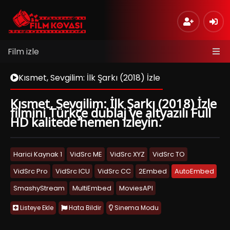
Film izle
Kısmet, Sevgilim: İlk Şarkı (2018) İzle
Kısmet, Sevgilim: İlk Şarkı (2018) İzle
filmini Türkçe dublaj ve altyazılı Full
HD kalitede hemen izleyin.
Harici Kaynak 1
VidSrc ME
VidSrc XYZ
VidSrc TO
VidSrc Pro
VidSrc ICU
VidSrc CC
2Embed
AutoEmbed
SmashyStream
MultiEmbed
MoviesAPI
Listeye Ekle
Hata Bildir
Sinema Modu