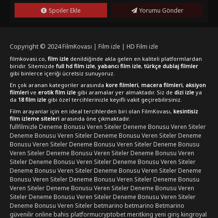
Spoiler Ekle
Yorumu Gönder
Copyright © 2024
FilmKovası | Film izle | HD Film izle
filmkovasi.co,
film izle
denildiğinde akla gelen en kaliteli platformlardan
biridir. Sitemizde
full hd film izle
,
yabancı film izle
,
türkçe dublaj filmler
gibi binlerce içeriği ücretsiz sunuyoruz.
En çok aranan kategoriler arasında
kore filmleri
,
macera filmleri
,
aksiyon
filmleri
ve
erotik film izle
gibi aramalar yer almaktadır. Siz de
dizi izle
ya
da
18 film izle
gibi özel tercihlerinizle keyifli vakit geçirebilirsiniz.
Film arayanlar için en ideal tercihlerden biri olan FilmKovası,
kesintisiz
film izleme siteleri
arasında öne çıkmaktadır.
fullfilmizle
Deneme Bonusu Veren Siteler
Deneme Bonusu Veren Siteler
Deneme Bonusu Veren Siteler
Deneme Bonusu Veren Siteler
Deneme
Bonusu Veren Siteler
Deneme Bonusu Veren Siteler
Deneme Bonusu
Veren Siteler
Deneme Bonusu Veren Siteler
Deneme Bonusu Veren
Siteler
Deneme Bonusu Veren Siteler
Deneme Bonusu Veren Siteler
Deneme Bonusu Veren Siteler
Deneme Bonusu Veren Siteler
Deneme
Bonusu Veren Siteler
Deneme Bonusu Veren Siteler
Deneme Bonusu
Veren Siteler
Deneme Bonusu Veren Siteler
Deneme Bonusu Veren
Siteler
Deneme Bonusu Veren Siteler
Deneme Bonusu Veren Siteler
Deneme Bonusu Veren Siteler
betmarino
betmarino
Betmarino
güvenilir online bahis platformu
cryptobet
meritking yeni giriş
kingroyal