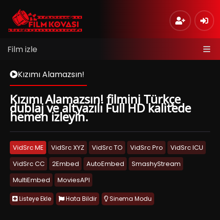
Film izle
Kızımı Alamazsın!
Kızımı Alamazsın! filmini Türkçe
dublaj ve altyazılı Full HD kalitede
hemen izleyin.
VidSrc ME
VidSrc XYZ
VidSrc TO
VidSrc Pro
VidSrc ICU
VidSrc CC
2Embed
AutoEmbed
SmashyStream
MultiEmbed
MoviesAPI
Listeye Ekle
Hata Bildir
Sinema Modu