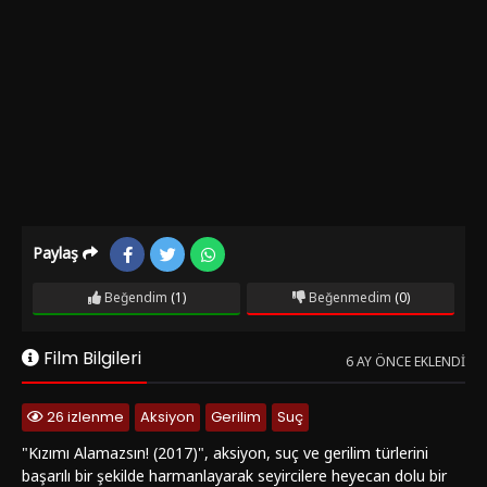
Paylaş
Beğendim
(1)
Beğenmedim
(0)
Film Bilgileri
6 AY ÖNCE EKLENDI
26 izlenme
Aksiyon
Gerilim
Suç
"Kızımı Alamazsın! (2017)", aksiyon, suç ve gerilim türlerini
başarılı bir şekilde harmanlayarak seyircilere heyecan dolu bir