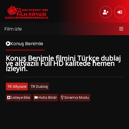
Film izle
Konuş Benimle
Konuş Benimle filmini Türkçe dublaj
ve altyazılı Full HD kalitede hemen
izleyin.
TR Altyazılı
TR Dublaj
Listeye Ekle
Hata Bildir
Sinema Modu