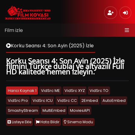
Film izle
Korku Seansı 4: Son Ayin (2025) İzle
Korku Seansı 4: Son Ayin (2025) İzle
filmini Türkçe dublaj ve altyazılı Full
HD kalitede hemen izleyin.
Harici Kaynak 1
VidSrc ME
VidSrc XYZ
VidSrc TO
VidSrc Pro
VidSrc ICU
VidSrc CC
2Embed
AutoEmbed
SmashyStream
MultiEmbed
MoviesAPI
Listeye Ekle
Hata Bildir
Sinema Modu