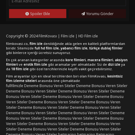
izleyebilirsiniz. Korku ve gerilim dolu bir gece geçirmek
isteyenler için bu film tam bir seçenek olabilir. Sinema keyfini
evinizin konforunda yaşamak isteyenler için ideal bir seçim!
Spoiler Ekle
Yorumu Gönder
Copyright © 2024
FilmKovası | Film izle | HD Film izle
filmkovasi.co,
film izle
denildiğinde akla gelen en kaliteli platformlardan
biridir. Sitemizde
full hd film izle
,
yabancı film izle
,
türkçe dublaj filmler
gibi binlerce içeriği ücretsiz sunuyoruz.
En çok aranan kategoriler arasında
kore filmleri
,
macera filmleri
,
aksiyon
filmleri
ve
erotik film izle
gibi aramalar yer almaktadır. Siz de
dizi izle
ya
da
18 film izle
gibi özel tercihlerinizle keyifli vakit geçirebilirsiniz.
Film arayanlar için en ideal tercihlerden biri olan FilmKovası,
kesintisiz
film izleme siteleri
arasında öne çıkmaktadır.
fullfilmizle
Deneme Bonusu Veren Siteler
Deneme Bonusu Veren Siteler
Deneme Bonusu Veren Siteler
Deneme Bonusu Veren Siteler
Deneme
Bonusu Veren Siteler
Deneme Bonusu Veren Siteler
Deneme Bonusu
Veren Siteler
Deneme Bonusu Veren Siteler
Deneme Bonusu Veren
Siteler
Deneme Bonusu Veren Siteler
Deneme Bonusu Veren Siteler
Deneme Bonusu Veren Siteler
Deneme Bonusu Veren Siteler
Deneme
Bonusu Veren Siteler
Deneme Bonusu Veren Siteler
Deneme Bonusu
Veren Siteler
Deneme Bonusu Veren Siteler
Deneme Bonusu Veren
Siteler
Deneme Bonusu Veren Siteler
Deneme Bonusu Veren Siteler
Deneme Bonusu Veren Siteler
betmarino
betmarino
Betmarino