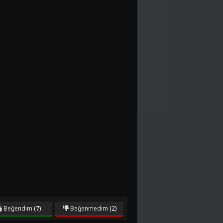
Beğendim
(7)
Beğenmedim
(2)