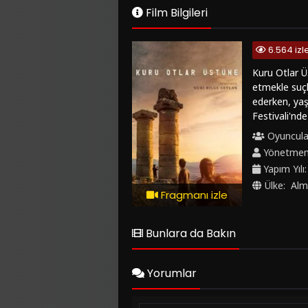
Film Bilgileri
6.564 iz
Kuru Otlar Ü
etmekle suçl
ederken, yaş
Festivali'nd
kuru otlar üs
Oyuncula
hem görselli
Yönetme
izleyicileri
Yapım Yılı
başlayın. Keyi
Ülke:
Alm
Fragmanı izle
Bunlara da Bakın
Yorumlar