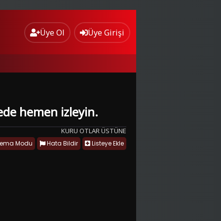
Üye Ol
Üye Girişi
tede hemen izleyin.
KURU OTLAR ÜSTÜNE
nema Modu
Hata Bildir
Listeye Ekle