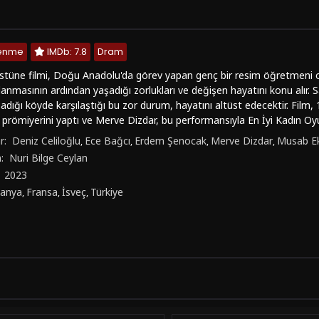
lenme
IMDb: 7.8
Dram
stüne filmi, Doğu Anadolu'da görev yapan genç bir resim öğretmeni ol
anmasının ardından yaşadığı zorlukları ve değişen hayatını konu alır.
adığı köyde karşılaştığı bu zor durum, hayatını altüst edecektir. Film
e prömiyerini yaptı ve Merve Dizdar, bu performansıyla En İyi Kadın Oy
tüne yorumları ile de geniş kitlelere ulaştı. Nuri Bilge Ceylan'ın bu ye
r:
Deniz Celiloğlu
Ece Bağcı
Erdem Şenocak
Merve Dizdar
Musab Ek
,
,
,
,
ği hem de derin anlatımı ile beğeni topladı. FilmKovası olarak, Kuru Ot
n:
Nuri Bilge Ceylan
mize sunuyoruz. Dram ve içsel yolculuk filmlerini sevenler için kaçırıl
:
2023
fli seyirler.
anya
Fransa
İsveç
Türkiye
,
,
,