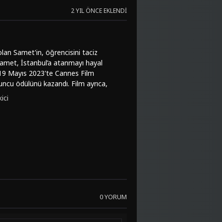
2 YIL ÖNCE EKLENDI
an Samet'in, öğrencisini taciz
 Samet, İstanbul’a atanmayı hayal
, 19 Mayıs 2023'te Cannes Film
uncu ödülünü kazandı. Film ayrıca,
ni başyapıtı, sinema severler tarafından
ici
lar Üstüne filmini Full HD kalitesinde
maması gereken bu filmi hemen izlemeye
0 YORUM