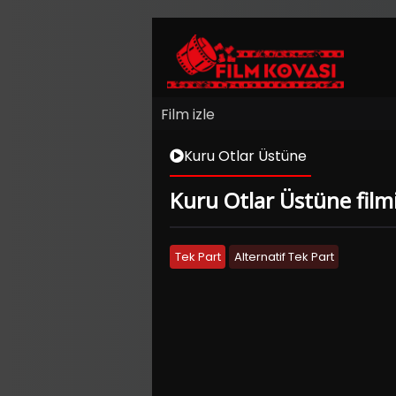
Film izle
Kuru Otlar Üstüne
Kuru Otlar Üstüne filmi
Tek Part
Alternatif Tek Part