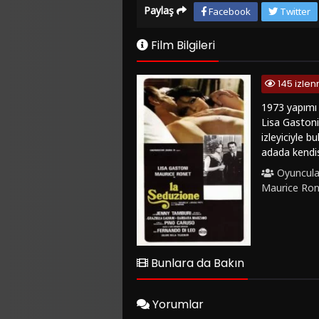
Paylaş
Facebook
Twitter
Film Bilgileri
145 izle
1973 yapımı 
Lisa Gastoni
izleyiciyle b
adada kendisi
ihanet ve arz
Oyuncula
öne çıkar. Fi
Maurice Ro
Tamburi, Mau
seyirciyi et
çeker ve +18 
sinemaseverl
altyazılı ve 
Bunlara da Bakın
yolculuğa çı
etkileyici sa
Yorumlar