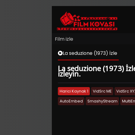
Film izle
La seduzione (1973) İzle
La seduzione (1973) İzl
izleyin.
Harici Kaynak 1
VidSrc ME
VidSrc XY
AutoEmbed
SmashyStream
Multi