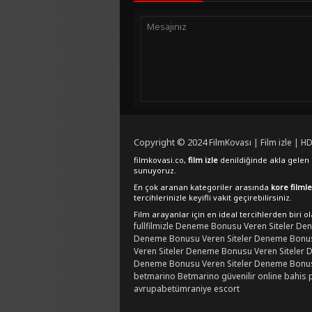
Copyright © 2024
FilmKovası | Film izle | HD
filmkovasi.co,
film izle
denildiğinde akla gelen e
sunuyoruz.
En çok aranan kategoriler arasında
kore filmle
tercihlerinizle keyifli vakit geçirebilirsiniz.
Film arayanlar için en ideal tercihlerden biri o
fullfilmizle
Deneme Bonusu Veren Siteler
Den
Deneme Bonusu Veren Siteler
Deneme Bonusu
Veren Siteler
Deneme Bonusu Veren Siteler
D
Deneme Bonusu Veren Siteler
Deneme Bonusu
betmarino
Betmarino güvenilir online bahis 
avrupabet
ümraniye escort