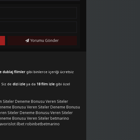
Yorumu Gönder
e dublaj filmler
gibi binlerce içeriği ücretsiz
. Siz de
dizi izle
ya da
18 film izle
gibi özel
 Siteler
Deneme Bonusu Veren Siteler
eneme Bonusu Veren Siteler
Deneme Bonusu
en Siteler
Deneme Bonusu Veren Siteler
eneme Bonusu Veren Siteler
betmarino
favorislot
ilbet
robinbet
betmarino