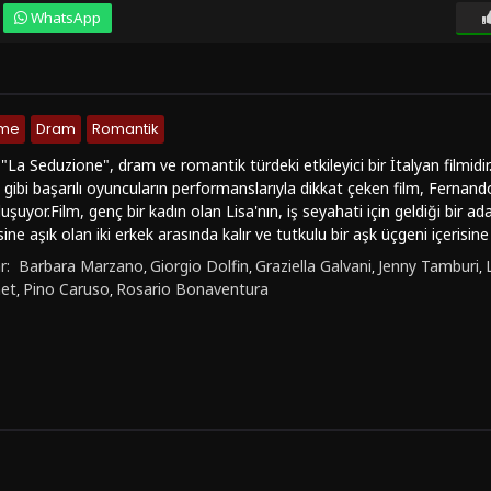
WhatsApp
nme
Dram
Romantik
"La Seduzione", dram ve romantik türdeki etkileyici bir İtalyan filmid
 gibi başarılı oyuncuların performanslarıyla dikkat çeken film, Ferna
uluşuyor.Film, genç bir kadın olan Lisa'nın, iş seyahati için geldiği bir ad
ne aşık olan iki erkek arasında kalır ve tutkulu bir aşk üçgeni içerisine 
uların karmakarışık duygularını seyirciye aktarır."La Seduzione", sürükle
r:
Barbara Marzano
Giorgio Dolfin
Graziella Galvani
Jenny Tamburi
,
,
,
,
lm, izleyicilere duygusal bir yolculuk sunarken aynı zamanda erotik ve gi
net
Pino Caruso
Rosario Bonaventura
,
,
rice Ronet ve Lisa Gastoni'nin oyunculuk performansları, karakterleri
kileyici bir deneyime davet eder.Film, dram ve romantizmin harmanlandı
izleyiciler için özellikle ilgi çekici olabilir. Aşk, ihanet ve tutku dolu s
ere unutulmaz bir deneyim sunmaya adaydır.Eğer "La Seduzione" adlı b
1080p kalitesinde "FilmKovası" sitesinde bulabilirsiniz. Bu etkileyici yap
kacak, filmdeki karakterlerin dünyasına adım atacaksınız. Bu filmi izl
hneleri keşfetmek için şimdi "La Seduzione"yi izlemeye başlayabilirsiniz