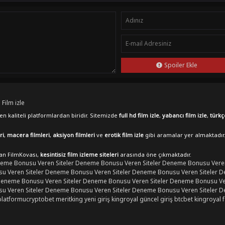
Spoiler Ekle
 Film izle
n kaliteli platformlardan biridir. Sitemizde
full hd film izle
,
yabancı film izle
,
türkç
ri
,
macera filmleri
,
aksiyon filmleri
ve
erotik film izle
gibi aramalar yer almaktadır
lan FilmKovası,
kesintisiz film izleme siteleri
arasında öne çıkmaktadır.
eme Bonusu Veren Siteler
Deneme Bonusu Veren Siteler
Deneme Bonusu Veren
 Veren Siteler
Deneme Bonusu Veren Siteler
Deneme Bonusu Veren Siteler
D
eneme Bonusu Veren Siteler
Deneme Bonusu Veren Siteler
Deneme Bonusu Ver
 Veren Siteler
Deneme Bonusu Veren Siteler
Deneme Bonusu Veren Siteler
D
platformu
cryptobet
meritking yeni giriş
kingroyal güncel giriş
btcbet
kingroyal