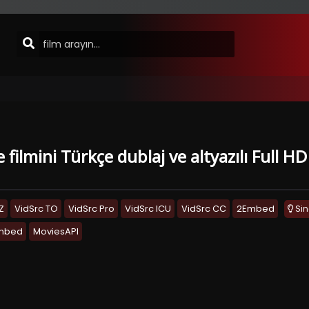
e filmini Türkçe dublaj ve altyazılı Full 
Z
VidSrc TO
VidSrc Pro
VidSrc ICU
VidSrc CC
2Embed
Si
Embed
MoviesAPI