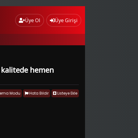
Üye Ol
Üye Girişi
HD kalitede hemen
nema Modu
Hata Bildir
Listeye Ekle