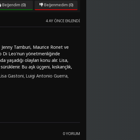
Beğendim
(0)
Beğenmedim
(0)
4 AY ÖNCE EKLENDI
ir. Jenny Tamburi, Maurice Ronet ve
ndo Di Leo'nun yönetmenliğinde
ada yaşadığı olayları konu alır. Lisa,
sürüklenir. Bu aşk üçgeni, kıskançlık,
yici hikayesi ve etkileyici atmosferiyle
Lisa Gastoni
Luigi Antonio Guerra
,
,
zemli unsurları da barındırır. Jenny
n derinliklerine inmemizi sağlar ve
ğı bir yapıya sahip olmasıyla dikkat
ahneleriyle "La Seduzione",
u filmi izlemek isterseniz, Türkçe
ıtı izlerken duygusal ve romantik bir
erken duygusal anlar yaşamak ve
.
0 YORUM