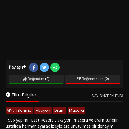
Paylaş
Beğendim
(0)
Beğenmedim
(0)
Film Bilgileri
8 AY ÖNCE EKLENDI
71 izlenme
Aksiyon
Dram
Macera
1996 yapımı "Last Resort", aksiyon, macera ve dram türlerini
ustalıkla harmanlayarak izleyicilere unutulmaz bir deneyim