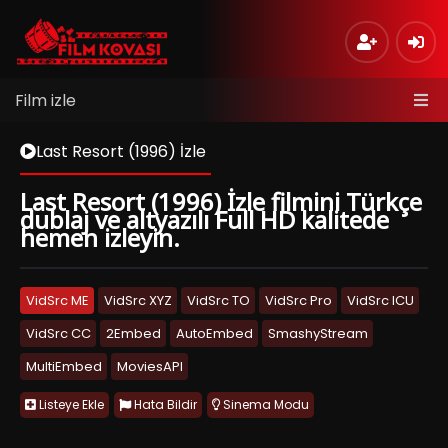
Film izle
Last Resort (1996) İzle
Last Resort (1996) İzle filmini Türkçe
dublaj ve altyazılı Full HD kalitede
hemen izleyin.
VidSrc ME
VidSrc XYZ
VidSrc TO
VidSrc Pro
VidSrc ICU
VidSrc CC
2Embed
AutoEmbed
SmashyStream
MultiEmbed
MoviesAPI
Listeye Ekle
Hata Bildir
Sinema Modu