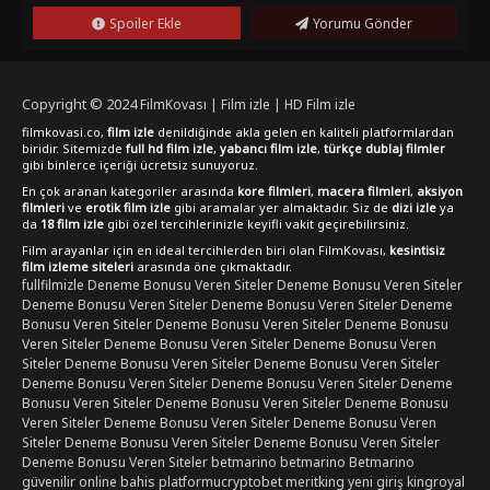
sex filmi veya sex izle gibi tercihlere sahipseniz de bu filmi
Spoiler Ekle
Yorumu Gönder
listenize eklemenizi öneririm. Netflix benzeri platformlarda
aradığınızı bulamadıysanız "Last Resort" tam da size göre
olabilir.
Copyright © 2024
FilmKovası | Film izle | HD Film izle
filmkovasi.co,
film izle
denildiğinde akla gelen en kaliteli platformlardan
biridir. Sitemizde
full hd film izle
,
yabancı film izle
,
türkçe dublaj filmler
gibi binlerce içeriği ücretsiz sunuyoruz.
En çok aranan kategoriler arasında
kore filmleri
,
macera filmleri
,
aksiyon
filmleri
ve
erotik film izle
gibi aramalar yer almaktadır. Siz de
dizi izle
ya
da
18 film izle
gibi özel tercihlerinizle keyifli vakit geçirebilirsiniz.
Film arayanlar için en ideal tercihlerden biri olan FilmKovası,
kesintisiz
film izleme siteleri
arasında öne çıkmaktadır.
fullfilmizle
Deneme Bonusu Veren Siteler
Deneme Bonusu Veren Siteler
Deneme Bonusu Veren Siteler
Deneme Bonusu Veren Siteler
Deneme
Bonusu Veren Siteler
Deneme Bonusu Veren Siteler
Deneme Bonusu
Veren Siteler
Deneme Bonusu Veren Siteler
Deneme Bonusu Veren
Siteler
Deneme Bonusu Veren Siteler
Deneme Bonusu Veren Siteler
Deneme Bonusu Veren Siteler
Deneme Bonusu Veren Siteler
Deneme
Bonusu Veren Siteler
Deneme Bonusu Veren Siteler
Deneme Bonusu
Veren Siteler
Deneme Bonusu Veren Siteler
Deneme Bonusu Veren
Siteler
Deneme Bonusu Veren Siteler
Deneme Bonusu Veren Siteler
Deneme Bonusu Veren Siteler
betmarino
betmarino
Betmarino
güvenilir online bahis platformu
cryptobet
meritking yeni giriş
kingroyal