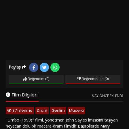
Paylaş
Beğendim
(0)
Beğenmedim
(0)
Film Bilgileri
6 AY ÖNCE EKLENDI
37 izlenme
Dram
Gerilim
Macera
"Limbo (1999)" filmi, yönetmen John Sayles imzasını taşıyan
heyecan dolu bir macera-dram filmidir. Başrollerde Mary