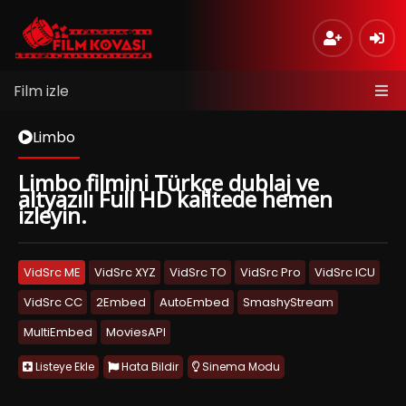
Film izle
Limbo
Limbo filmini Türkçe dublaj ve
altyazılı Full HD kalitede hemen
izleyin.
VidSrc ME
VidSrc XYZ
VidSrc TO
VidSrc Pro
VidSrc ICU
VidSrc CC
2Embed
AutoEmbed
SmashyStream
MultiEmbed
MoviesAPI
Listeye Ekle
Hata Bildir
Sinema Modu