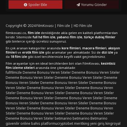
Spoiler Ekle
Yorumu Gönder
Copyright © 2024
FilmKovası | Film izle | HD Film izle
filmkovasi.co,
film izle
denildiğinde akla gelen en kaliteli platformlardan
biridir. Sitemizde
full hd film izle
,
yabancı film izle
,
türkçe dublaj filmler
gibi binlerce içeriği ücretsiz sunuyoruz.
En çok aranan kategoriler arasında
kore filmleri
,
macera filmleri
,
aksiyon
filmleri
ve
erotik film izle
gibi aramalar yer almaktadır. Siz de
dizi izle
ya
da
18 film izle
gibi özel tercihlerinizle keyifli vakit geçirebilirsiniz.
Film arayanlar için en ideal tercihlerden biri olan FilmKovası,
kesintisiz
film izleme siteleri
arasında öne çıkmaktadır.
fullfilmizle
Deneme Bonusu Veren Siteler
Deneme Bonusu Veren Siteler
Deneme Bonusu Veren Siteler
Deneme Bonusu Veren Siteler
Deneme
Bonusu Veren Siteler
Deneme Bonusu Veren Siteler
Deneme Bonusu
Veren Siteler
Deneme Bonusu Veren Siteler
Deneme Bonusu Veren
Siteler
Deneme Bonusu Veren Siteler
Deneme Bonusu Veren Siteler
Deneme Bonusu Veren Siteler
Deneme Bonusu Veren Siteler
Deneme
Bonusu Veren Siteler
Deneme Bonusu Veren Siteler
Deneme Bonusu
Veren Siteler
Deneme Bonusu Veren Siteler
Deneme Bonusu Veren
Siteler
Deneme Bonusu Veren Siteler
Deneme Bonusu Veren Siteler
Deneme Bonusu Veren Siteler
betmarino
betmarino
Betmarino
güvenilir online bahis platformu
cryptobet
meritking yeni giriş
kingroyal