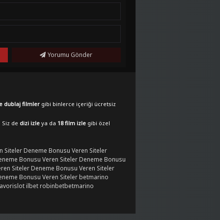
Yorumu Gönder
e dublaj filmler
gibi binlerce içeriği ücretsiz
. Siz de
dizi izle
ya da
18 film izle
gibi özel
 Siteler
Deneme Bonusu Veren Siteler
eneme Bonusu Veren Siteler
Deneme Bonusu
en Siteler
Deneme Bonusu Veren Siteler
eneme Bonusu Veren Siteler
betmarino
favorislot
ilbet
robinbet
betmarino