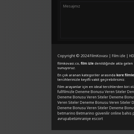
Copyright © 2024
FilmKovası | Film izle | HD
filmkovasi.co,
film izle
denildiğinde akla gelen e
sunuyoruz.
En çok aranan kategoriler arasında
kore filmle
tercihlerinizle keyifli vakit geçirebilirsiniz.
Film arayanlar için en ideal tercihlerden biri o
fullfilmizle
Deneme Bonusu Veren Siteler
Den
Deneme Bonusu Veren Siteler
Deneme Bonusu
Veren Siteler
Deneme Bonusu Veren Siteler
D
Deneme Bonusu Veren Siteler
Deneme Bonusu
betmarino
Betmarino güvenilir online bahis 
avrupabet
ümraniye escort