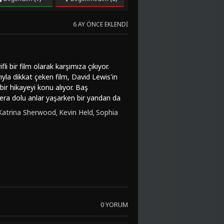
6 AY ÖNCE EKLENDI
 bir film olarak karşımıza çıkıyor.
la dikkat çeken film, David Lewis'in
ir hikayeyi konu alıyor. Baş
era dolu anlar yaşarken bir yandan da
rçeği kabullenmesiyle birlikte kendini
Katrina Sherwood
Kevin Held
Sophia
,
,
i ilişkilerinde de farklı zorluklarla
karakterler arasındaki derin ilişkilerin
izleyicilere hem duygusal anlamda tatmin
tadır."Longhorns (2011)", romantizm ve
lı karakterleri ve duygusal derinliğiyle
antik-komedi türündeki filmleri
itesinden "Longhorns (2011)" filmini
0 YORUM