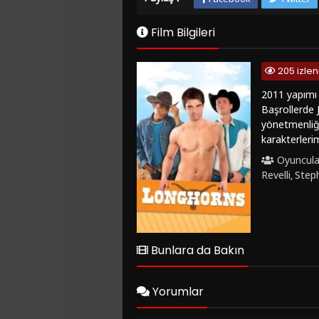
Film Bilgileri
205 izle
2011 yapımı 
Başrollerde 
yönetmenliği
karakterleri
kendi kimlik
Oyuncula
yeni bir düny
Revelli
Step
,
karşılaşırlar
işlenişi ve m
edici bir de
komedi severl
izleyicileri 
Bunlara da Bakın
seviyorsanız
türkçe altyazı
Yorumlar