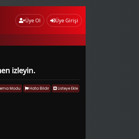
Üye Ol
Üye Girişi
en izleyin.
nema Modu
Hata Bildir
Listeye Ekle