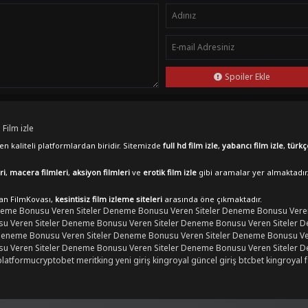
Spoiler Ekle
 Film izle
n kaliteli platformlardan biridir. Sitemizde
full hd film izle
,
yabancı film izle
,
türkç
ri
,
macera filmleri
,
aksiyon filmleri
ve
erotik film izle
gibi aramalar yer almaktadır
lan FilmKovası,
kesintisiz film izleme siteleri
arasında öne çıkmaktadır.
eme Bonusu Veren Siteler
Deneme Bonusu Veren Siteler
Deneme Bonusu Veren
 Veren Siteler
Deneme Bonusu Veren Siteler
Deneme Bonusu Veren Siteler
D
eneme Bonusu Veren Siteler
Deneme Bonusu Veren Siteler
Deneme Bonusu Ver
 Veren Siteler
Deneme Bonusu Veren Siteler
Deneme Bonusu Veren Siteler
D
platformu
cryptobet
meritking yeni giriş
kingroyal güncel giriş
btcbet
kingroyal