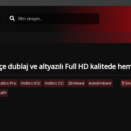
e dublaj ve altyazılı Full HD kalitede hem
idSrc Pro
VidSrc ICU
VidSrc CC
2Embed
AutoEmbed
Si
API