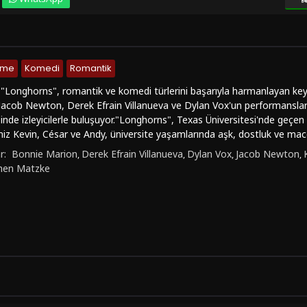
nme
Komedi
Romantik
"Longhorns", romantik ve komedi türlerini başarıyla harmanlayan keyifli
Jacob Newton, Derek Efrain Villanueva ve Dylan Vox'un performanslarıy
nde izleyicilerle buluşuyor."Longhorns", Texas Üniversitesi'nde geçen b
miz Kevin, César ve Andy, üniversite yaşamlarında aşk, dostluk ve mac
lerini keşfetme sürecine girerler. Kevin, gey olduğunu keşfeder ve bu ge
r:
Bonnie Marion
Derek Efrain Villanueva
Dylan Vox
Jacob Newton
,
,
,
,
ada bulur. César ve Andy ise Kevin'in bu değişimine tanıklık ederken kend
hen Matzke
."Longhorns"un öne çıkan özellikleri arasında sıcak ve samimi atmosferi, 
izahi unsurların başarılı bir şekilde kullanılması yer almaktadır. Film, 
neyim sunarken hem de komedi unsurlarıyla keyifli bir seyirlik sunmak
er için izlemeye değer bir seçenek olabilir. Gençlik temalı hikayesi, can
etkileyebilecek potansiyele sahip bir yapım olarak öne çıkıyor. Eğer rom
, "Longhorns"u izleyerek keyifli bir zaman geçirebilirsiniz.FilmKovası s
 seçeneğiyle full hd kalitesinde izleyebilirsiniz. Keyifli seyirler dileriz.