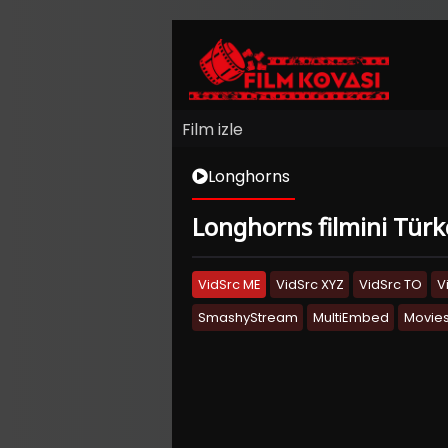
Film izle
Longhorns
Longhorns filmini Türkç
VidSrc ME
VidSrc XYZ
VidSrc TO
V
SmashyStream
MultiEmbed
Movies